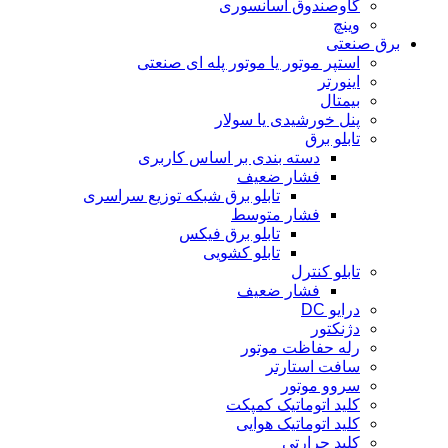
گاوصندوق آسانسوری
وینچ
برق صنعتی
استپر موتور یا موتور پله ای صنعتی
اینورتر
بیمتال
پنل خورشیدی یا سولار
تابلو برق
دسته بندی بر اساس کاربری
فشار ضعیف
تابلو برق شبکه توزیع سراسری
فشار متوسط
تابلو برق فیکس
تابلو کشویی
تابلو کنترل
فشار ضعیف
درایو DC
دژنکتور
رله حفاظت موتور
سافت استارتر
سروو موتور
کلید اتوماتیک کمپکت
کلید اتوماتیک هوایی
کلید حرارتی