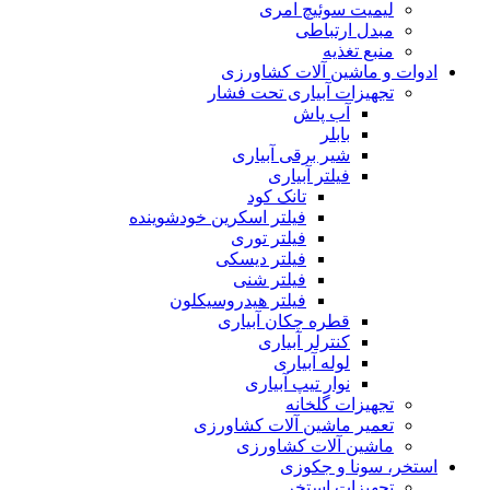
لیمیت سوئیچ امری
مبدل ارتباطی
منبع تغذیه
ادوات و ماشین آلات کشاورزی
تجهیزات آبیاری تحت فشار
آب پاش
بابلر
شیر برقی آبیاری
فیلتر آبیاری
تانک کود
فیلتر اسکرین خودشوینده
فیلتر توری
فیلتر دیسکی
فیلتر شنی
فیلتر هیدروسیکلون
قطره چکان آبیاری
کنترلر آبیاری
لوله آبیاری
نوار تیپ آبیاری
تجهیزات گلخانه
تعمیر ماشین آلات کشاورزی
ماشین آلات کشاورزی
استخر، سونا و جکوزی
تجهیزات استخر