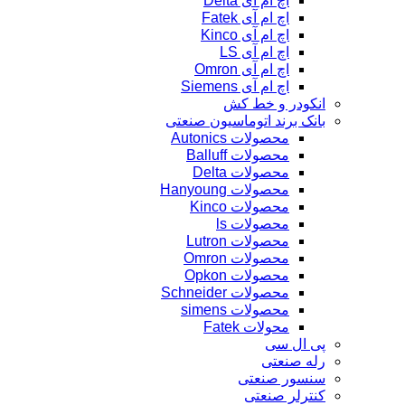
اچ ام آی Delta
اچ ام آی Fatek
اچ ام آی Kinco
اچ ام آی LS
اچ ام آی Omron
اچ ام آی Siemens
انکودر و خط کش
بانک برند اتوماسیون صنعتی
محصولات Autonics
محصولات Balluff
محصولات Delta
محصولات Hanyoung
محصولات Kinco
محصولات ls
محصولات Lutron
محصولات Omron
محصولات Opkon
محصولات Schneider
محصولات simens
محولات Fatek
پی ال سی
رله صنعتی
سنسور صنعتی
کنترلر صنعتی