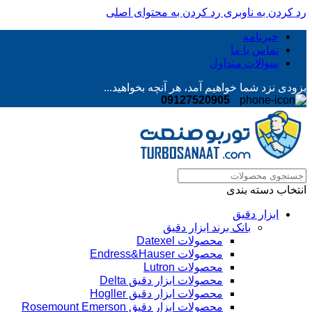
رد کردن به ناوبری
رد کردن به محتوای اصلی
خبرنامه
تماس با ما
سوالات متداول
بزودی نزد شما خواهیم آمد، هر آنچه بخواهید...
09127520905
انتخاب دسته بندی
ابزار دقیق
بانک برند ابزار دقیق
محصولات Datexel
محصولات Endress&Hauser
محصولات Lutron
محصولات ابزار دقیق Delta
محصولات ابزار دقیق Hogller
محصولات ابزار دقیق Rosemount Emerson