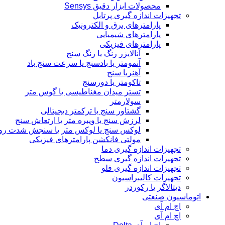
محصولات ابزار دقیق Sensys
تجهیزات اندازه گیری پرتابل
پارامترهای برق و الکترونیک
پارامترهای شیمیایی
پارامترهای فیزیکی
آنالایزر رنگ یا رنگ سنج
آنمومتر یا بادسنج یا سرعت سنج باد
آهنربا سنج
تاکومتر یا دورسنج
تستر میدان مغناطیسی یا گوس متر
سولارمتر
گشتاور سنج یا ترکمتر دیجیتالی
لرزش سنج یا ویبره متر یا ارتعاش سنج
لوکس سنج یا لوکس متر یا سنجش شدت رو
مولتی فانکشن پارامترهای فیزیکی
تجهیزات اندازه گیری دما
تجهیزات اندازه گیری سطح
تجهیزات اندازه گیری فلو
تجهیزات کالیبراسیون
دیتالاگر یا رکوردر
اتوماسیون صنعتی
اچ ام آی
اچ ام آی