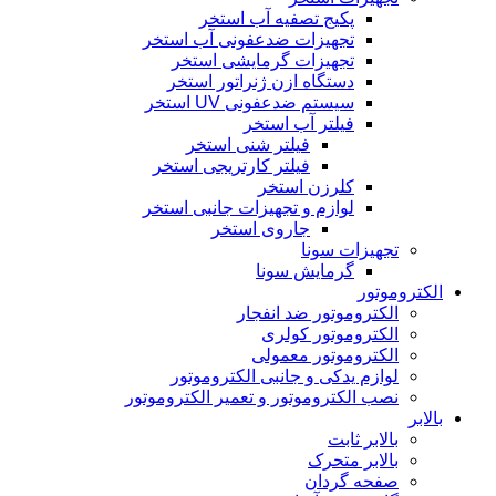
پکیج تصفیه آب استخر
تجهیزات ضدعفونی آب استخر
تجهیزات گرمایشی استخر
دستگاه ازن ژنراتور استخر
سیستم ضدعفونی UV استخر
فیلتر آب استخر
فیلتر شنی استخر
فیلتر کارتریجی استخر
کلرزن استخر
لوازم و تجهیزات جانبی استخر
جاروی استخر
تجهیزات سونا
گرمایش سونا
الکتروموتور
الکتروموتور ضد انفجار
الکتروموتور کولری
الکتروموتور معمولی
لوازم یدکی و جانبی الکتروموتور
نصب الکتروموتور و تعمیر الکتروموتور
بالابر
بالابر ثابت
بالابر متحرک
صفحه گردان