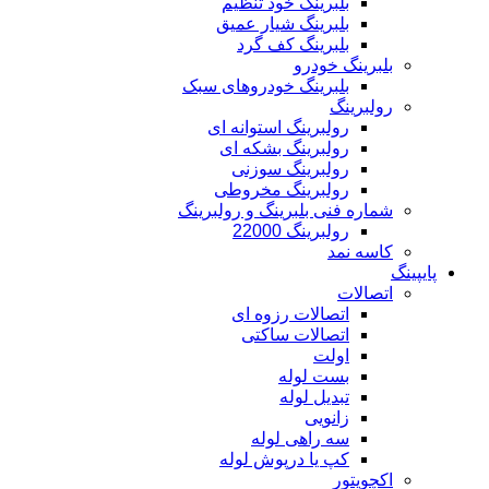
بلبرینگ خود تنظیم
بلبرینگ شیار عمیق
بلبرینگ کف گرد
بلبرینگ خودرو
بلبرینگ خودروهای سبک
رولبرینگ
رولبرینگ استوانه ای
رولبرینگ بشکه ای
رولبرینگ سوزنی
رولبرینگ مخروطی
شماره فنی بلبرینگ و رولبرینگ
رولبرینگ 22000
کاسه نمد
پایپینگ
اتصالات
اتصالات رزوه ای
اتصالات ساکتی
اولت
بست لوله
تبدیل لوله
زانویی
سه راهی لوله
کپ یا درپوش لوله
اکچویتور