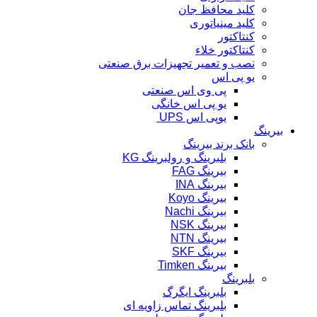
کلید محافظ جان
کلید مینیاتوری
کنتاکتور
کنتاکتور خلاء
نصب و تعمیر تجهیزات برق صنعتی
یو پی اس
پی وی اس صنعتی
یو پی اس خانگی
یوپی اس UPS
بیرینگ
بانک برند بیرینگ
بلبرینگ و رولبرینگ KG
بیرینگ FAG
بیرینگ INA
بیرینگ Koyo
بیرینگ Nachi
بیرینگ NSK
بیرینگ NTN
بیرینگ SKF
بیرینگ Timken
بلبرینگ
بلبرینگ ایگرگ
بلبرینگ تماس زاویه ای