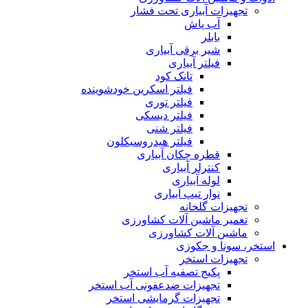
تجهیزات آبیاری تحت فشار
آب پاش
بابلر
شیر برقی آبیاری
فیلتر آبیاری
تانک کود
فیلتر اسکرین خودشوینده
فیلتر توری
فیلتر دیسکی
فیلتر شنی
فیلتر هیدروسیکلون
قطره چکان آبیاری
کنترلر آبیاری
لوله آبیاری
نوار تیپ آبیاری
تجهیزات گلخانه
تعمیر ماشین آلات کشاورزی
ماشین آلات کشاورزی
استخر، سونا و جکوزی
تجهیزات استخر
پکیج تصفیه آب استخر
تجهیزات ضدعفونی آب استخر
تجهیزات گرمایشی استخر