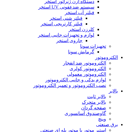
دستگاه ازن ژنراتور استخر
سیستم ضدعفونی UV استخر
فیلتر آب استخر
فیلتر شنی استخر
فیلتر کارتریجی استخر
کلرزن استخر
لوازم و تجهیزات جانبی استخر
جاروی استخر
تجهیزات سونا
گرمایش سونا
الکتروموتور
الکتروموتور ضد انفجار
الکتروموتور کولری
الکتروموتور معمولی
لوازم یدکی و جانبی الکتروموتور
نصب الکتروموتور و تعمیر الکتروموتور
بالابر
بالابر ثابت
بالابر متحرک
صفحه گردان
گاوصندوق آسانسوری
وینچ
برق صنعتی
استپر موتور یا موتور پله ای صنعتی