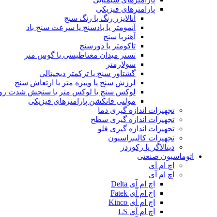
پارامترهای فیزیکی
آنالایزر رنگ یا رنگ سنج
آنمومتر یا بادسنج یا سرعت سنج باد
آهنربا سنج
تاکومتر یا دورسنج
تستر میدان مغناطیسی یا گوس متر
سولارمتر
گشتاور سنج یا ترکمتر دیجیتالی
لرزش سنج یا ویبره متر یا ارتعاش سنج
لوکس سنج یا لوکس متر یا سنجش شدت رو
مولتی فانکشن پارامترهای فیزیکی
تجهیزات اندازه گیری دما
تجهیزات اندازه گیری سطح
تجهیزات اندازه گیری فلو
تجهیزات کالیبراسیون
دیتالاگر یا رکوردر
اتوماسیون صنعتی
اچ ام آی
اچ ام آی
اچ ام آی Delta
اچ ام آی Fatek
اچ ام آی Kinco
اچ ام آی LS