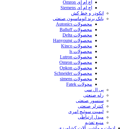
اچ ام آی Omron
اچ ام آی Siemens
انکودر و خط کش
بانک برند اتوماسیون صنعتی
محصولات Autonics
محصولات Balluff
محصولات Delta
محصولات Hanyoung
محصولات Kinco
محصولات ls
محصولات Lutron
محصولات Omron
محصولات Opkon
محصولات Schneider
محصولات simens
محولات Fatek
پی ال سی
رله صنعتی
سنسور صنعتی
کنترلر صنعتی
لیمیت سوئیچ امری
مبدل ارتباطی
منبع تغذیه
ادوات و ماشین آلات کشاورزی