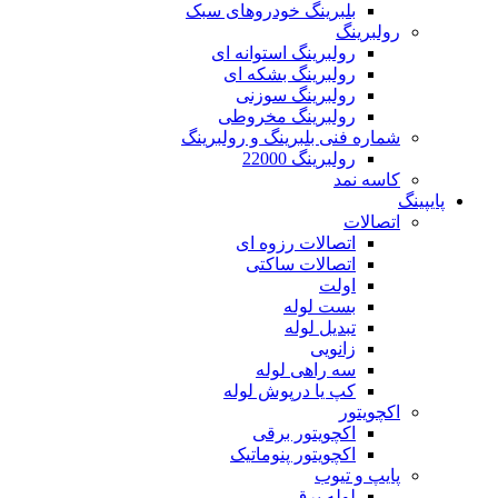
بلبرینگ خودروهای سبک
رولبرینگ
رولبرینگ استوانه ای
رولبرینگ بشکه ای
رولبرینگ سوزنی
رولبرینگ مخروطی
شماره فنی بلبرینگ و رولبرینگ
رولبرینگ 22000
کاسه نمد
پایپینگ
اتصالات
اتصالات رزوه ای
اتصالات ساکتی
اولت
بست لوله
تبدیل لوله
زانویی
سه راهی لوله
کپ یا درپوش لوله
اکچویتور
اکچویتور برقی
اکچویتور پنوماتیک
پایپ و تیوب
لوله برق