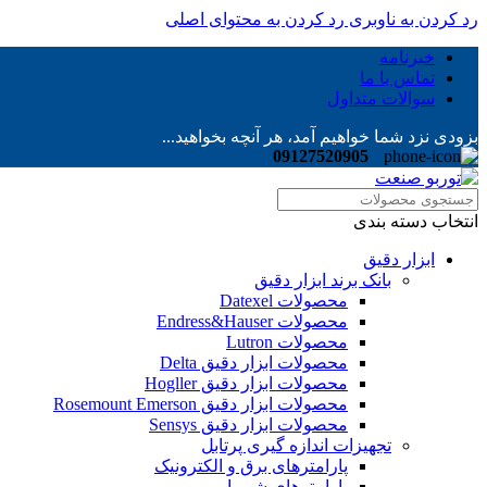
رد کردن به ناوبری
رد کردن به محتوای اصلی
خبرنامه
تماس با ما
سوالات متداول
بزودی نزد شما خواهیم آمد، هر آنچه بخواهید...
09127520905
انتخاب دسته بندی
ابزار دقیق
بانک برند ابزار دقیق
محصولات Datexel
محصولات Endress&Hauser
محصولات Lutron
محصولات ابزار دقیق Delta
محصولات ابزار دقیق Hogller
محصولات ابزار دقیق Rosemount Emerson
محصولات ابزار دقیق Sensys
تجهیزات اندازه گیری پرتابل
پارامترهای برق و الکترونیک
پارامترهای شیمیایی