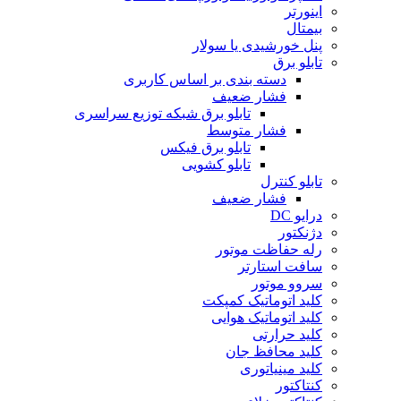
اینورتر
بیمتال
پنل خورشیدی یا سولار
تابلو برق
دسته بندی بر اساس کاربری
فشار ضعیف
تابلو برق شبکه توزیع سراسری
فشار متوسط
تابلو برق فیکس
تابلو کشویی
تابلو کنترل
فشار ضعیف
درایو DC
دژنکتور
رله حفاظت موتور
سافت استارتر
سروو موتور
کلید اتوماتیک کمپکت
کلید اتوماتیک هوایی
کلید حرارتی
کلید محافظ جان
کلید مینیاتوری
کنتاکتور