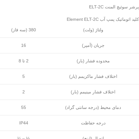
پرشر سوئیچ المنت ELT-2C
کلید اتوماتیک پمپ آب Element ELT-2C
ولتاژ (ولت)
380 (سه فاز)
جریان (آمپر)
16
محدوده فشار (بار)
2 تا 8
اختلاف فشار ماکزیمم (بار)
5
اختلاف فشار مینیمم (بار)
2
دمای محیط (درجه سانتی گراد)
55
درجه حفاظت
IP44
اتصال (اینچ)
¼ – ½