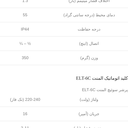
اختلاف فشار مینیمم (بار)
1.3
دمای محیط (درجه سانتی گراد)
55
درجه حفاظت
IP44
اتصال (اینچ)
¼ – ½
وزن (گرم)
350
کلید اتوماتیک المنت ELT-6C
پرشر سوئیچ المنت ELT-6C
ولتاژ (ولت)
220-240 (تک فاز)
جریان (آمپر)
16