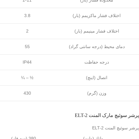
محدوده فشار (بار)
2-11
اختلاف فشار ماکزیمم (بار)
3.8
اختلاف فشار مینیمم (بار)
2
دمای محیط (درجه سانتی گراد)
55
درجه حفاظت
IP44
اتصال (اینچ)
¼ – ½
وزن (گرم)
430
پرشر سوئیچ مارک المنت ELT-2
پرشر سوئیچ المنت ELT-2
ولتاژ (ولت)
380 (سه فاز)