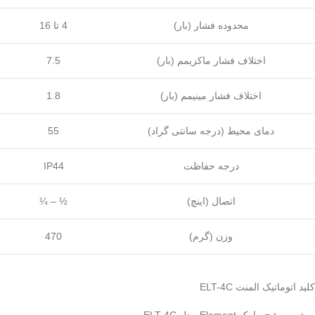
محدوده فشار (بار)
4 تا 16
اختلاف فشار ماکزیمم (بار)
7.5
اختلاف فشار مینیمم (بار)
1.8
دمای محیط (درجه سانتی گراد)
55
درجه حفاظت
IP44
اتصال (اینچ)
¼ – ½
وزن (گرم)
470
کلید اتوماتیک المنت ELT-4C