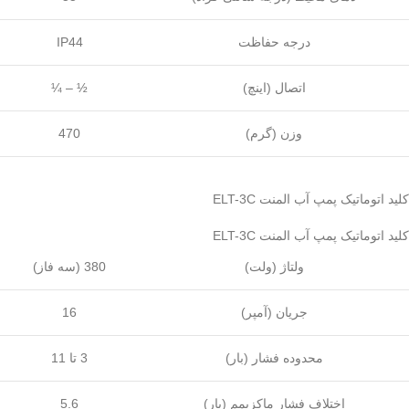
درجه حفاظت
IP44
اتصال (اینچ)
¼ – ½
وزن (گرم)
470
کلید اتوماتیک پمپ آب المنت ELT-3C
کلید اتوماتیک پمپ آب المنت ELT-3C
ولتاژ (ولت)
380 (سه فاز)
جریان (آمپر)
16
محدوده فشار (بار)
3 تا 11
اختلاف فشار ماکزیمم (بار)
5.6