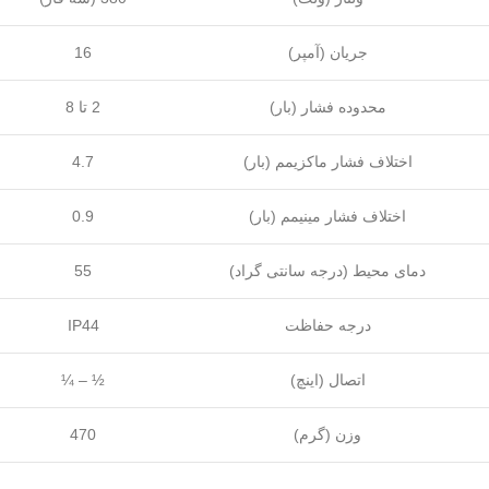
جریان (آمپر)
16
محدوده فشار (بار)
2 تا 8
اختلاف فشار ماکزیمم (بار)
4.7
اختلاف فشار مینیمم (بار)
0.9
دمای محیط (درجه سانتی گراد)
55
درجه حفاظت
IP44
اتصال (اینچ)
¼ – ½
وزن (گرم)
470