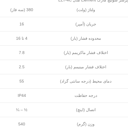
پرشر سوئیچ مارک Element مدل ELT-4C
ولتاژ (ولت)
380 (سه فاز)
جریان (آمپر)
16
محدوده فشار (بار)
4 تا 16
اختلاف فشار ماکزیمم (بار)
7.8
اختلاف فشار مینیمم (بار)
2.5
دمای محیط (درجه سانتی گراد)
55
درجه حفاظت
IP44
اتصال (اینچ)
¼ – ½
وزن (گرم)
540