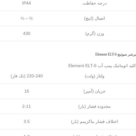
درجه حفاظت
IP44
اتصال (اینچ)
¼ – ½
وزن (گرم)
430
پرشر سوئیچ Element ELT-6
کلید اتوماتیک پمپ آب Element ELT-6
ولتاژ (ولت)
220-240 (تک فاز)
جریان (آمپر)
16
محدوده فشار (بار)
2-11
اختلاف فشار ماکزیمم (بار)
3.5