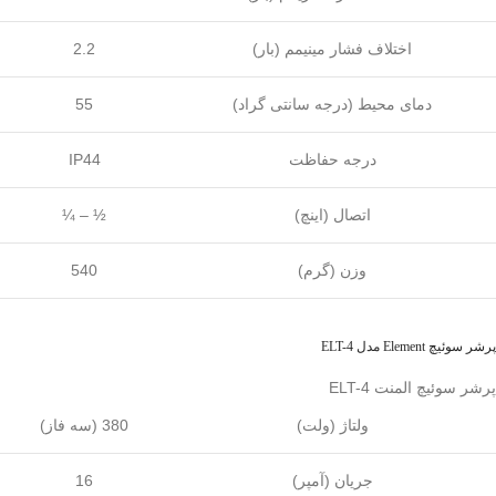
اختلاف فشار مینیمم (بار)
2.2
دمای محیط (درجه سانتی گراد)
55
درجه حفاظت
IP44
اتصال (اینچ)
¼ – ½
وزن (گرم)
540
پرشر سوئیچ Element مدل ELT-4
پرشر سوئیچ المنت ELT-4
ولتاژ (ولت)
380 (سه فاز)
جریان (آمپر)
16