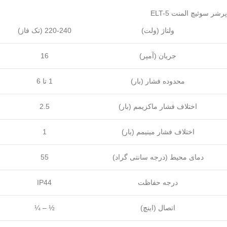
پرشر سوئیچ المنت ELT-5
ولتاژ (ولت)
220-240 (تک فاز)
جریان (آمپر)
16
محدوده فشار (بار)
1 تا 6
اختلاف فشار ماکزیمم (بار)
2.5
اختلاف فشار مینیمم (بار)
1
دمای محیط (درجه سانتی گراد)
55
درجه حفاظت
IP44
اتصال (اینچ)
¼ – ½