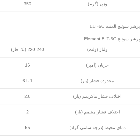
وزن (گرم)
350
پرشر سوئیچ المنت ELT-5C
پرشر سوئیچ Element ELT-5C
ولتاژ (ولت)
220-240 (تک فاز)
جریان (آمپر)
16
محدوده فشار (بار)
1 تا 6
اختلاف فشار ماکزیمم (بار)
2.8
اختلاف فشار مینیمم (بار)
2
دمای محیط (درجه سانتی گراد)
55