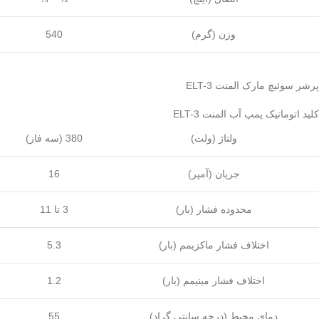
وزن (گرم)
540
پرشر سوئیچ مارک المنت ELT-3
کلید اتوماتیک پمپ آب المنت ELT-3
ولتاژ (ولت)
380 (سه فاز)
جریان (آمپر)
16
محدوده فشار (بار)
3 تا 11
اختلاف فشار ماکزیمم (بار)
5.3
اختلاف فشار مینیمم (بار)
1.2
دمای محیط (درجه سانتی گراد)
55