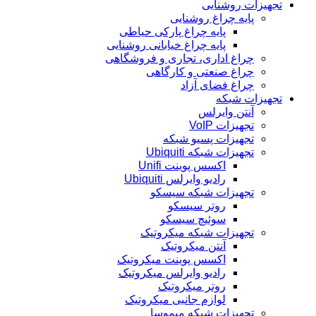
تجهیزات روشنایی
پایه چراغ روشنایی
پایه چراغ پارکی حیاطی
پایه چراغ خیابانی روشنایی
چراغ اداری، تجاری و فروشگاهی
چراغ صنعتی و کارگاهی
چراغ فضای آزاد
تجهیزات شبکه
آنتن وایرلس
تجهیزات VoIP
تجهیزات پسیو شبکه
تجهیزات شبکه Ubiquiti
اکسس پوینت Unifi
رادیو وایرلس Ubiquiti
تجهیزات شبکه سیسکو
روتر سیسکو
سوئیچ سیسکو
تجهیزات شبکه میکروتیک
آنتن میکروتیک
اکسس پوینت میکروتیک
رادیو وایرلس میکروتیک
روتر میکروتیک
لوازم جانبی میکروتیک
تجهیزات شبکه میموسا