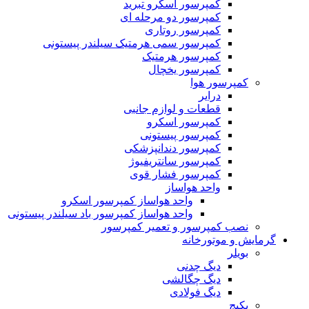
کمپرسور اسکرو تبرید
کمپرسور دو مرحله ای
کمپرسور روتاری
کمپرسور سمی هرمتیک سیلندر پیستونی
کمپرسور هرمتیک
کمپرسور یخچال
کمپرسور هوا
درایر
قطعات و لوازم جانبی
کمپرسور اسکرو
کمپرسور پیستونی
کمپرسور دندانپزشکی
کمپرسور سانتریفیوژ
کمپرسور فشار قوی
واحد هواساز
واحد هواساز کمپرسور اسکرو
واحد هواساز کمپرسور باد سیلندر پیستونی
نصب کمپرسور و تعمیر کمپرسور
گرمایش و موتورخانه
بویلر
دیگ چدنی
دیگ چگالشی
دیگ فولادی
پکیج