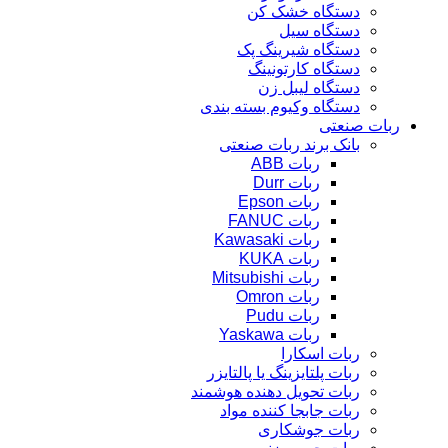
دستگاه خشک کن
دستگاه سیل
دستگاه شیرینگ پک
دستگاه کارتونینگ
دستگاه لیبل زن
دستگاه وکیوم بسته بندی
ربات صنعتی
بانک برند ربات صنعتی
ربات ABB
ربات Durr
ربات Epson
ربات FANUC
ربات Kawasaki
ربات KUKA
ربات Mitsubishi
ربات Omron
ربات Pudu
ربات Yaskawa
ربات اسکارا
ربات پلتایزینگ یا پالتایزر
ربات تحویل دهنده هوشمند
ربات جابجا کننده مواد
ربات جوشکاری