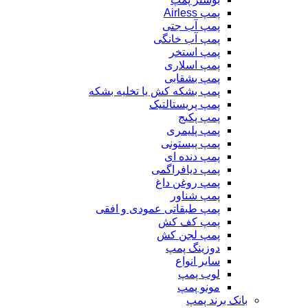
پمپ Airless
پمپ آب جتی
پمپ آب خانگی
پمپ استخر
پمپ اسلاری
پمپ بشقابی
پمپ بشکه کش یا تخلیه بشکه
پمپ پریستالتیک
پمپ پکیج
پمپ پلیمری
پمپ پیستونی
پمپ دنده ای
پمپ دیافراگمی
پمپ روغن داغ
پمپ شناور
پمپ طبقاتی عمودی و افقی
پمپ کف کش
پمپ لجن کش
دوزینگ پمپ
سایر انواع
لوب پمپ
مونو پمپ
بانک برند پمپ