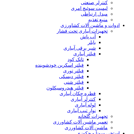
کنترلر صنعتی
لیمیت سوئیچ امری
مبدل ارتباطی
منبع تغذیه
ادوات و ماشین آلات کشاورزی
تجهیزات آبیاری تحت فشار
آب پاش
بابلر
شیر برقی آبیاری
فیلتر آبیاری
تانک کود
فیلتر اسکرین خودشوینده
فیلتر توری
فیلتر دیسکی
فیلتر شنی
فیلتر هیدروسیکلون
قطره چکان آبیاری
کنترلر آبیاری
لوله آبیاری
نوار تیپ آبیاری
تجهیزات گلخانه
تعمیر ماشین آلات کشاورزی
ماشین آلات کشاورزی
استخر، سونا و جکوزی