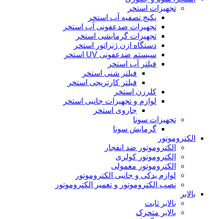
تجهیزات استخر
پکیج تصفیه آب استخر
تجهیزات ضدعفونی آب استخر
تجهیزات گرمایشی استخر
دستگاه ازن ژنراتور استخر
سیستم ضدعفونی UV استخر
فیلتر آب استخر
فیلتر شنی استخر
فیلتر کارتریجی استخر
کلرزن استخر
لوازم و تجهیزات جانبی استخر
جاروی استخر
تجهیزات سونا
گرمایش سونا
الکتروموتور
الکتروموتور ضد انفجار
الکتروموتور کولری
الکتروموتور معمولی
لوازم یدکی و جانبی الکتروموتور
نصب الکتروموتور و تعمیر الکتروموتور
بالابر
بالابر ثابت
بالابر متحرک