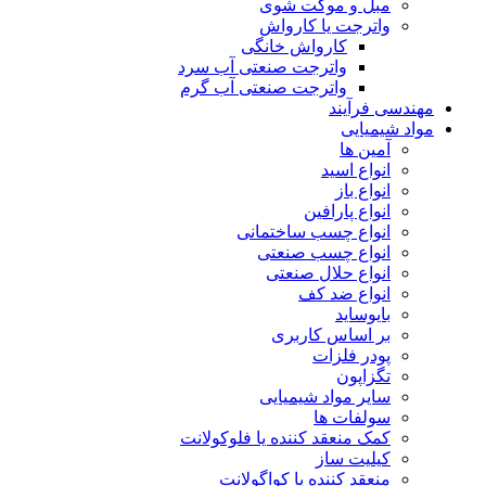
مبل و موکت شوی
واترجت یا کارواش
کارواش خانگی
واترجت صنعتی آب سرد
واترجت صنعتی آب گرم
مهندسی فرآیند
مواد شیمیایی
آمین ها
انواع اسید
انواع باز
انواع پارافین
انواع چسب ساختمانی
انواع چسب صنعتی
انواع حلال صنعتی
انواع ضد کف
بایوساید
بر اساس کاربری
پودر فلزات
تگزاپون
سایر مواد شیمیایی
سولفات ها
کمک منعقد کننده یا فلوکولانت
کیلیت ساز
منعقد کننده یا کواگولانت