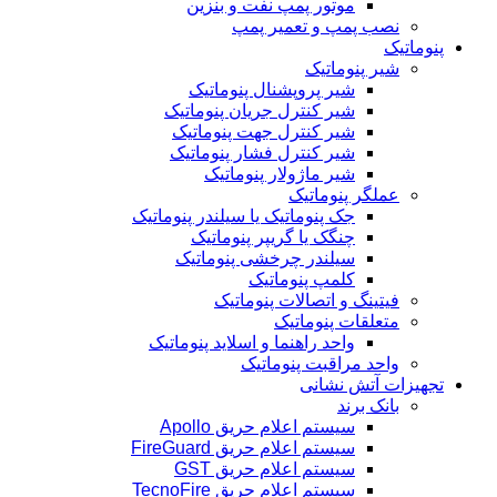
موتور پمپ نفت و بنزین
نصب پمپ و تعمیر پمپ
پنوماتیک
شیر پنوماتیک
شیر پروپشنال پنوماتیک
شیر کنترل جریان پنوماتیک
شیر کنترل جهت پنوماتیک
شیر کنترل فشار پنوماتیک
شیر ماژولار پنوماتیک
عملگر پنوماتیک
جک پنوماتیک یا سیلندر پنوماتیک
چنگک یا گریپر پنوماتیک
سیلندر چرخشی پنوماتیک
کلمپ پنوماتیک
فیتینگ و اتصالات پنوماتیک
متعلقات پنوماتیک
واحد راهنما و اسلاید پنوماتیک
واحد مراقبت پنوماتیک
تجهیزات آتش نشانی
بانک برند
سیستم اعلام حریق Apollo
سیستم اعلام حریق FireGuard
سیستم اعلام حریق GST
سیستم اعلام حریق TecnoFire