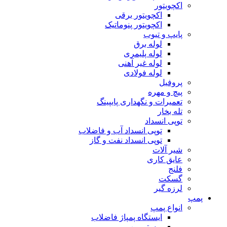
اکچویتور
اکچویتور برقی
اکچویتور پنوماتیک
پایپ و تیوب
لوله برق
لوله پلیمری
لوله غیر آهنی
لوله فولادی
پروفیل
پیچ و مهره
تعمیرات و نگهداری پایپینگ
تله بخار
توپی انسداد
توپی انسداد آب و فاضلاب
توپی انسداد نفت و گاز
شیر آلات
عایق کاری
فلنج
گسکت
لرزه گیر
پمپ
انواع پمپ
ایستگاه پمپاژ فاضلاب
بوستر پمپ