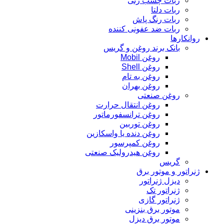
ربات چسب زنی
ربات دلتا
ربات رنگ پاش
ربات ضد عفونی کننده
روانکارها
بانک برند روغن و گریس
روغن Mobil
روغن Shell
روغن به تام
روغن بهران
روغن صنعتی
روغن انتقال حرارت
روغن ترانسفورماتور
روغن توربین
روغن دنده یا واسکازین
روغن کمپرسور
روغن هیدرولیک صنعتی
گریس
ژنراتور و موتور برق
دیزل ژنراتور
ژنراتور تک
ژنراتور گازی
موتور برق بنزینی
موتور برق دیزل