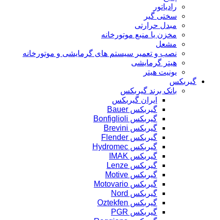
رادیاتور
سختی گیر
مبدل حرارتی
مخزن یا منبع موتورخانه
مشعل
نصب و تعمیر سیستم های گرمایشی و موتورخانه
هیتر گرمایشی
یونیت هیتر
گیربکس
بانک برند گیربکس
ایران گیربکس
گیربکس Bauer
گیربکس Bonfiglioli
گیربکس Brevini
گیربکس Flender
گیربکس Hydromec
گیربکس IMAK
گیربکس Lenze
گیربکس Motive
گیربکس Motovario
گیربکس Nord
گیربکس Oztekfen
گیربکس PGR