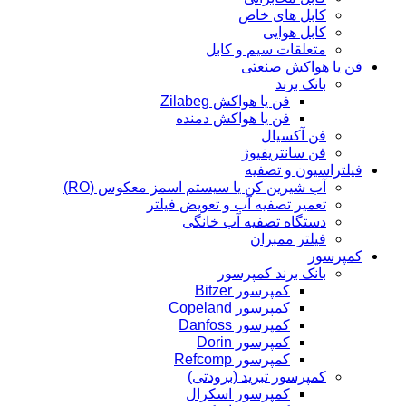
کابل های خاص
کابل هوایی
متعلقات سیم و کابل
فن یا هواکش صنعتی
بانک برند
فن یا هواکش Zilabeg
فن یا هواکش دمنده
فن آکسیال
فن سانتریفیوژ
فیلتراسیون و تصفیه
آب شیرین کن یا سیستم اسمز معکوس (RO)
تعمیر تصفیه آب و تعویض فیلتر
دستگاه تصفیه آب خانگی
فیلتر ممبران
کمپرسور
بانک برند کمپرسور
کمپرسور Bitzer
کمپرسور Copeland
کمپرسور Danfoss
کمپرسور Dorin
کمپرسور Refcomp
کمپرسور تبرید (برودتی)
کمپرسور اسکرال