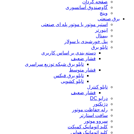
صفحه گردان
گاوصندوق آسانسوری
وینچ
برق صنعتی
استپر موتور یا موتور پله ای صنعتی
اینورتر
بیمتال
پنل خورشیدی یا سولار
تابلو برق
دسته بندی بر اساس کاربری
فشار ضعیف
تابلو برق شبکه توزیع سراسری
فشار متوسط
تابلو برق فیکس
تابلو کشویی
تابلو کنترل
فشار ضعیف
درایو DC
دژنکتور
رله حفاظت موتور
سافت استارتر
سروو موتور
کلید اتوماتیک کمپکت
کلید اتوماتیک هوایی