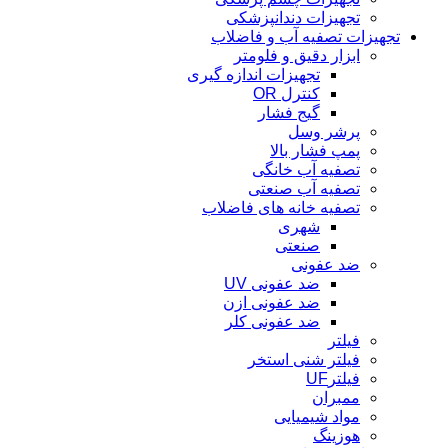
تجهیزات دندانپزشکی
تجهیزات تصفیه آب و فاضلاب
ابزار دقیق و فلومتر
تجهیزات اندازه گیری
کنترل OR
گیج فشار
پرشر وسل
پمپ فشار بالا
تصفیه آب خانگی
تصفیه آب صنعتی
تصفیه خانه های فاضلاب
شهری
صنعتی
ضد عفونی
ضد عفونی UV
ضد عفونی ازن
ضد عفونی کلر
فیلتر
فیلتر شنی استخر
فیلترUF
ممبران
مواد شیمیایی
هوزینگ