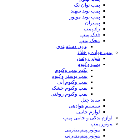
پمپ توان تک
پمپ نوید سهند
پمپ نوید موتور
پمپیران
راد پمپ
فدک پمپ
محک پمپ
بدون دسته‌بندی
پمپ هواده و خلاء
بلوئر روتس
پمپ وکیوم
پکیج پمپ وکیوم
پمپ بوستر وکیوم
پمپ وکیوم آبی
پمپ وکیوم خشک
پمپ وکیوم روغنی
ساید چنل
سیستم هوادهی
لوازم جانبی
لوازم یدکی و جانبی پمپ
موتور پمپ
موتور پمپ بنزینی
موتور پمپ دیزلی