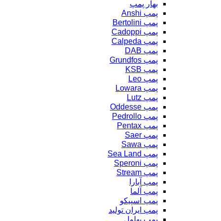
بهار پمپ
پمپ Anshi
پمپ Bertolini
پمپ Cadoppi
پمپ Calpeda
پمپ DAB
پمپ Grundfos
پمپ KSB
پمپ Leo
پمپ Lowara
پمپ Lutz
پمپ Oddesse
پمپ Pedrollo
پمپ Pentax
پمپ Saer
پمپ Sawa
پمپ Sea Land
پمپ Speroni
پمپ Stream
پمپ آبارا
پمپ آلما
پمپ اسپیکو
پمپ ایران تولید
پمپ بهلول