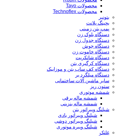
محصولات Tayo
محصولات Technoflex
بتونیر
بچینگ پلانت
پمپ بتن زمینی
دستگاه بلوک زن
دستگاه جدول زن
دستگاه جوش
دستگاه خاموت زن
دستگاه شاتکریت
دستگاه کرگیری بتن
دستگاه کف ساب بتن و موزاییک
دستگاه میلگرد بر
سایر ماشین آلات ساختمانی
ستون ریز
شمشه موتوری
شمشه ماله برقی
شمشه ماله بنزینی
شیلنگ ویبراتور بتن
شیلنگ ویبراتور بادی
شیلنگ ویبراتور دوشی
شیلنگ ویبره موتوری
غلتک