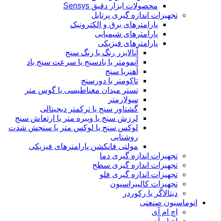
محصولات ابزار دقیق Sensys
تجهیزات اندازه گیری پرتابل
پارامترهای برق و الکترونیک
پارامترهای شیمیایی
پارامترهای فیزیکی
آنالایزر رنگ یا رنگ سنج
آنمومتر یا بادسنج یا سرعت سنج باد
آهنربا سنج
تاکومتر یا دورسنج
تستر میدان مغناطیسی یا گوس متر
سولارمتر
گشتاور سنج یا ترکمتر دیجیتالی
لرزش سنج یا ویبره متر یا ارتعاش سنج
لوکس سنج یا لوکس متر یا سنجش شدت
روشنایی
مولتی فانکشن پارامترهای فیزیکی
تجهیزات اندازه گیری دما
تجهیزات اندازه گیری سطح
تجهیزات اندازه گیری فلو
تجهیزات کالیبراسیون
دیتالاگر یا رکوردر
اتوماسیون صنعتی
اچ ام آی