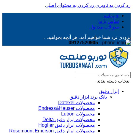
رد کردن به ناوبری
رد کردن به محتوای اصلی
خبرنامه
تماس با ما
سوالات متداول
بزودی نزد شما خواهیم آمد، هر آنچه بخواهید...
09127520905
انتخاب دسته بندی
ابزار دقیق
بانک برند ابزار دقیق
محصولات Datexel
محصولات Endress&Hauser
محصولات Lutron
محصولات ابزار دقیق Delta
محصولات ابزار دقیق Hogller
محصولات ابزار دقیق Rosemount Emerson