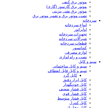
موتور برق کیفی
موتور برق گازسوز (گازی)
موتور برق نفتی بنزینی
نصب موتور برق و تعمیر موتور برق
سردخانه
انواع سردخانه
اواپراتور
تجهیزات سردخانه
شیرآلات سردخانه
قطعات سردخانه
کندانسور
لوازم مصرفی
نصب و راه اندازی
سیم و کابل
سیم و کابل ساختمانی
سیم و کابل قابل انعطاف
کابل گرد
کابل ابزار دقیق
کابل خودنگهدار
کابل فشار ضعیف
کابل فشار قوی
کابل فشار متوسط
کابل کنترل
کابل مخابراتی