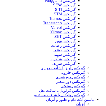
گیربکس Reggiana
گیربکس SEW
گیربکس SITI
گیربکس STM
گیربکس Tramec
گیربکس Transtecno
گیربکس Varvel
گیربکس Yilmaz
گیربکس ZET
گیربکس بهین
گیربکس رضایت
گیربکس رهنما
گیربکس سهند
گیربکس شاکرین
گیربکس شریف
گیربکس آویز یا شافت موازی
گیربکس حلزونی
گیربکس خورشیدی
گیربکس دور متغیر
گیربکس صنعتی
گیربکس کرانویل یا شافت بغل
گیربکس هلیکال یا شافت مستقیم
ماشین آلات دام و طیور و آبزیان
آبزیان