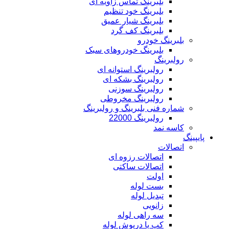
بلبرینگ تماس زاویه ای
بلبرینگ خود تنظیم
بلبرینگ شیار عمیق
بلبرینگ کف گرد
بلبرینگ خودرو
بلبرینگ خودروهای سبک
رولبرینگ
رولبرینگ استوانه ای
رولبرینگ بشکه ای
رولبرینگ سوزنی
رولبرینگ مخروطی
شماره فنی بلبرینگ و رولبرینگ
رولبرینگ 22000
کاسه نمد
پایپینگ
اتصالات
اتصالات رزوه ای
اتصالات ساکتی
اولت
بست لوله
تبدیل لوله
زانویی
سه راهی لوله
کپ یا درپوش لوله