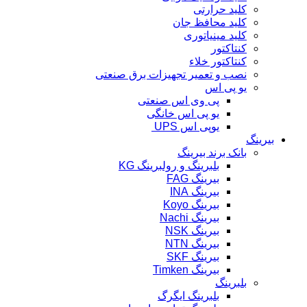
کلید حرارتی
کلید محافظ جان
کلید مینیاتوری
کنتاکتور
کنتاکتور خلاء
نصب و تعمیر تجهیزات برق صنعتی
یو پی اس
پی وی اس صنعتی
یو پی اس خانگی
یوپی اس UPS
بیرینگ
بانک برند بیرینگ
بلبرینگ و رولبرینگ KG
بیرینگ FAG
بیرینگ INA
بیرینگ Koyo
بیرینگ Nachi
بیرینگ NSK
بیرینگ NTN
بیرینگ SKF
بیرینگ Timken
بلبرینگ
بلبرینگ ایگرگ