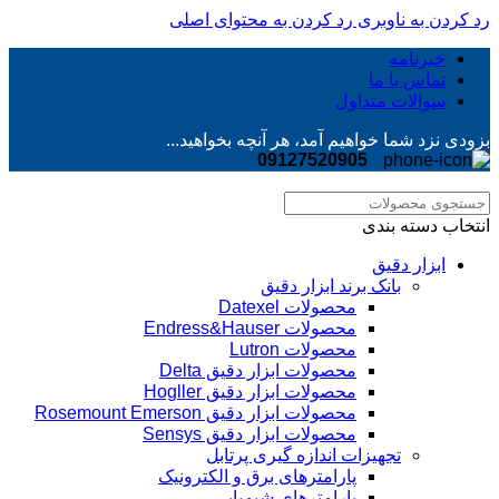
رد کردن به ناوبری
رد کردن به محتوای اصلی
خبرنامه
تماس با ما
سوالات متداول
بزودی نزد شما خواهیم آمد، هر آنچه بخواهید...
09127520905
انتخاب دسته بندی
ابزار دقیق
بانک برند ابزار دقیق
محصولات Datexel
محصولات Endress&Hauser
محصولات Lutron
محصولات ابزار دقیق Delta
محصولات ابزار دقیق Hogller
محصولات ابزار دقیق Rosemount Emerson