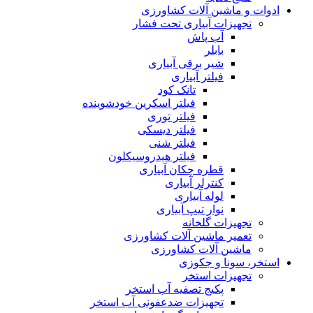
کنترلر صنعتی
لیمیت سوئیچ امری
مبدل ارتباطی
منبع تغذیه
ادوات و ماشین آلات کشاورزی
تجهیزات آبیاری تحت فشار
آب پاش
بابلر
شیر برقی آبیاری
فیلتر آبیاری
تانک کود
فیلتر اسکرین خودشوینده
فیلتر توری
فیلتر دیسکی
فیلتر شنی
فیلتر هیدروسیکلون
قطره چکان آبیاری
کنترلر آبیاری
لوله آبیاری
نوار تیپ آبیاری
تجهیزات گلخانه
تعمیر ماشین آلات کشاورزی
ماشین آلات کشاورزی
استخر، سونا و جکوزی