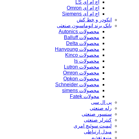
اچ ام آی
اچ ام آی Delta
اچ ام آی Fatek
اچ ام آی Kinco
اچ ام آی LS
اچ ام آی Omron
اچ ام آی Siemens
انکودر و خط کش
بانک برند اتوماسیون صنعتی
محصولات Autonics
محصولات Balluff
محصولات Delta
محصولات Hanyoung
محصولات Kinco
محصولات ls
محصولات Lutron
محصولات Omron
محصولات Opkon
محصولات Schneider
محصولات simens
محولات Fatek
پی ال سی
رله صنعتی
سنسور صنعتی