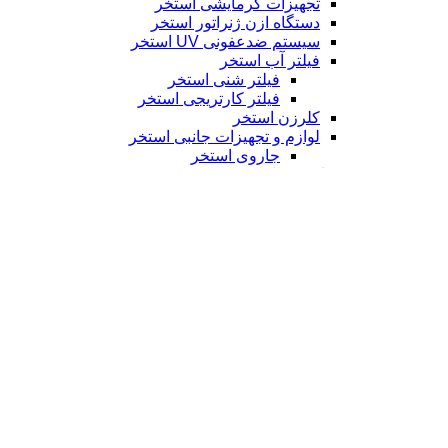
تجهیزات استخر
پکیج تصفیه آب استخر
تجهیزات ضدعفونی آب استخر
تجهیزات گرمایشی استخر
دستگاه ازن ژنراتور استخر
سیستم ضدعفونی UV استخر
فیلتر آب استخر
فیلتر شنی استخر
فیلتر کارتریجی استخر
کلرزن استخر
لوازم و تجهیزات جانبی استخر
جاروی استخر
تجهیزات سونا
گرمایش سونا
الکتروموتور
الکتروموتور ضد انفجار
الکتروموتور کولری
الکتروموتور معمولی
لوازم یدکی و جانبی الکتروموتور
نصب الکتروموتور و تعمیر الکتروموتور
بالابر
بالابر ثابت
بالابر متحرک