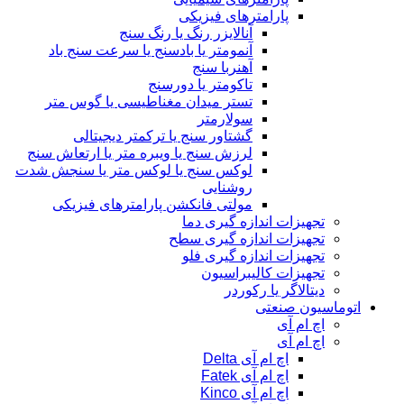
محصولات ابزار دقیق Sensys
تجهیزات اندازه گیری پرتابل
پارامترهای برق و الکترونیک
پارامترهای شیمیایی
پارامترهای فیزیکی
آنالایزر رنگ یا رنگ سنج
آنمومتر یا بادسنج یا سرعت سنج باد
آهنربا سنج
تاکومتر یا دورسنج
تستر میدان مغناطیسی یا گوس متر
سولارمتر
گشتاور سنج یا ترکمتر دیجیتالی
لرزش سنج یا ویبره متر یا ارتعاش سنج
لوکس سنج یا لوکس متر یا سنجش شدت
روشنایی
مولتی فانکشن پارامترهای فیزیکی
تجهیزات اندازه گیری دما
تجهیزات اندازه گیری سطح
تجهیزات اندازه گیری فلو
تجهیزات کالیبراسیون
دیتالاگر یا رکوردر
اتوماسیون صنعتی
اچ ام آی