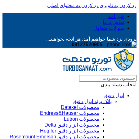
رد کردن به ناوبری
رد کردن به محتوای اصلی
خبرنامه
تماس با ما
سوالات متداول
بزودی نزد شما خواهیم آمد، هر آنچه بخواهید...
09127520905
انتخاب دسته بندی
ابزار دقیق
بانک برند ابزار دقیق
محصولات Datexel
محصولات Endress&Hauser
محصولات Lutron
محصولات ابزار دقیق Delta
محصولات ابزار دقیق Hogller
محصولات ابزار دقیق Rosemount Emerson