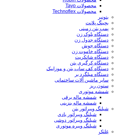
محصولات Tayo
محصولات Technoflex
بتونیر
بچینگ پلانت
پمپ بتن زمینی
دستگاه بلوک زن
دستگاه جدول زن
دستگاه جوش
دستگاه خاموت زن
دستگاه شاتکریت
دستگاه کرگیری بتن
دستگاه کف ساب بتن و موزاییک
دستگاه میلگرد بر
سایر ماشین آلات ساختمانی
ستون ریز
شمشه موتوری
شمشه ماله برقی
شمشه ماله بنزینی
شیلنگ ویبراتور بتن
شیلنگ ویبراتور بادی
شیلنگ ویبراتور دوشی
شیلنگ ویبره موتوری
غلتک