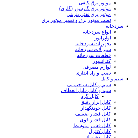
موتور برق کیفی
موتور برق گازسوز (گازی)
موتور برق نفتی بنزینی
نصب موتور برق و تعمیر موتور برق
سردخانه
انواع سردخانه
اواپراتور
تجهیزات سردخانه
شیرآلات سردخانه
قطعات سردخانه
کندانسور
لوازم مصرفی
نصب و راه اندازی
سیم و کابل
سیم و کابل ساختمانی
سیم و کابل قابل انعطاف
کابل گرد
کابل ابزار دقیق
کابل خودنگهدار
کابل فشار ضعیف
کابل فشار قوی
کابل فشار متوسط
کابل کنترل
کابل مخابراتی