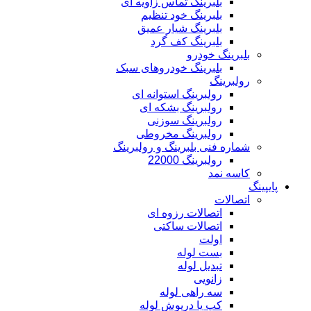
بلبرینگ تماس زاویه ای
بلبرینگ خود تنظیم
بلبرینگ شیار عمیق
بلبرینگ کف گرد
بلبرینگ خودرو
بلبرینگ خودروهای سبک
رولبرینگ
رولبرینگ استوانه ای
رولبرینگ بشکه ای
رولبرینگ سوزنی
رولبرینگ مخروطی
شماره فنی بلبرینگ و رولبرینگ
رولبرینگ 22000
کاسه نمد
پایپینگ
اتصالات
اتصالات رزوه ای
اتصالات ساکتی
اولت
بست لوله
تبدیل لوله
زانویی
سه راهی لوله
کپ یا درپوش لوله