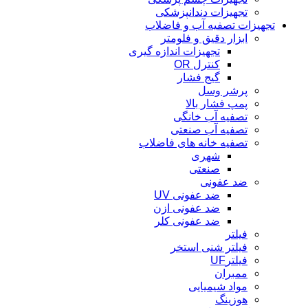
تجهیزات دندانپزشکی
تجهیزات تصفیه آب و فاضلاب
ابزار دقیق و فلومتر
تجهیزات اندازه گیری
کنترل OR
گیج فشار
پرشر وسل
پمپ فشار بالا
تصفیه آب خانگی
تصفیه آب صنعتی
تصفیه خانه های فاضلاب
شهری
صنعتی
ضد عفونی
ضد عفونی UV
ضد عفونی ازن
ضد عفونی کلر
فیلتر
فیلتر شنی استخر
فیلترUF
ممبران
مواد شیمیایی
هوزینگ