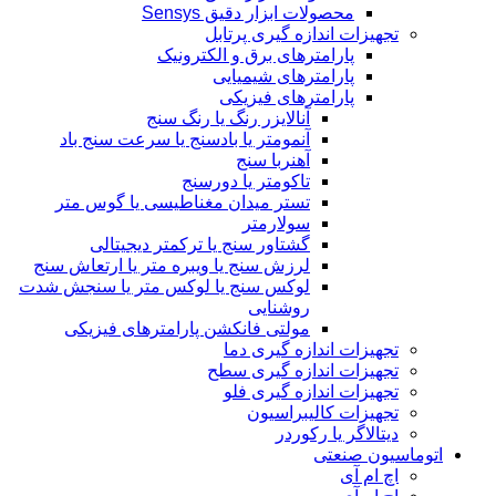
محصولات ابزار دقیق Sensys
تجهیزات اندازه گیری پرتابل
پارامترهای برق و الکترونیک
پارامترهای شیمیایی
پارامترهای فیزیکی
آنالایزر رنگ یا رنگ سنج
آنمومتر یا بادسنج یا سرعت سنج باد
آهنربا سنج
تاکومتر یا دورسنج
تستر میدان مغناطیسی یا گوس متر
سولارمتر
گشتاور سنج یا ترکمتر دیجیتالی
لرزش سنج یا ویبره متر یا ارتعاش سنج
لوکس سنج یا لوکس متر یا سنجش شدت
روشنایی
مولتی فانکشن پارامترهای فیزیکی
تجهیزات اندازه گیری دما
تجهیزات اندازه گیری سطح
تجهیزات اندازه گیری فلو
تجهیزات کالیبراسیون
دیتالاگر یا رکوردر
اتوماسیون صنعتی
اچ ام آی