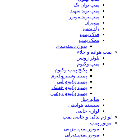
پمپ توان تک
پمپ نوید سهند
پمپ نوید موتور
پمپیران
راد پمپ
فدک پمپ
محک پمپ
بدون دسته‌بندی
پمپ هواده و خلاء
بلوئر روتس
پمپ وکیوم
پکیج پمپ وکیوم
پمپ بوستر وکیوم
پمپ وکیوم آبی
پمپ وکیوم خشک
پمپ وکیوم روغنی
ساید چنل
سیستم هوادهی
لوازم جانبی
لوازم یدکی و جانبی پمپ
موتور پمپ
موتور پمپ بنزینی
موتور پمپ دیزلی