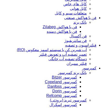
کابل های خاص
کابل هوایی
متعلقات سیم و کابل
فن یا هواکش صنعتی
بانک برند
فن یا هواکش Zilabeg
فن یا هواکش دمنده
فن آکسیال
فن سانتریفیوژ
فیلتراسیون و تصفیه
آب شیرین کن یا سیستم اسمز معکوس (RO)
تعمیر تصفیه آب و تعویض فیلتر
دستگاه تصفیه آب خانگی
فیلتر ممبران
کمپرسور
بانک برند کمپرسور
کمپرسور Bitzer
کمپرسور Copeland
کمپرسور Danfoss
کمپرسور Dorin
کمپرسور Refcomp
کمپرسور تبرید (برودتی)
کمپرسور اسکرال