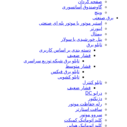
صفحه گردان
گاوصندوق آسانسوری
وینچ
برق صنعتی
استپر موتور یا موتور پله ای صنعتی
اینورتر
بیمتال
پنل خورشیدی یا سولار
تابلو برق
دسته بندی بر اساس کاربری
فشار ضعیف
تابلو برق شبکه توزیع سراسری
فشار متوسط
تابلو برق فیکس
تابلو کشویی
تابلو کنترل
فشار ضعیف
درایو DC
دژنکتور
رله حفاظت موتور
سافت استارتر
سروو موتور
کلید اتوماتیک کمپکت
کلید اتوماتیک هوایی