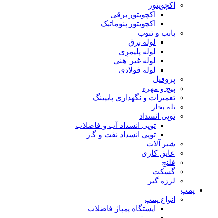
اکچویتور
اکچویتور برقی
اکچویتور پنوماتیک
پایپ و تیوب
لوله برق
لوله پلیمری
لوله غیر آهنی
لوله فولادی
پروفیل
پیچ و مهره
تعمیرات و نگهداری پایپینگ
تله بخار
توپی انسداد
توپی انسداد آب و فاضلاب
توپی انسداد نفت و گاز
شیر آلات
عایق کاری
فلنج
گسکت
لرزه گیر
پمپ
انواع پمپ
ایستگاه پمپاژ فاضلاب
بوستر پمپ