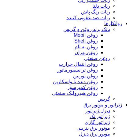
ربات چسب زنی
ربات دلتا
ربات رنگ پاش
ربات ضد عفونی کننده
روانکارها
بانک برند روغن و گریس
روغن Mobil
روغن Shell
روغن به تام
روغن بهران
روغن صنعتی
روغن انتقال حرارت
روغن ترانسفورماتور
روغن توربین
روغن دنده یا واسکازین
روغن کمپرسور
روغن هیدرولیک صنعتی
گریس
ژنراتور و موتور برق
دیزل ژنراتور
ژنراتور تک
ژنراتور گازی
موتور برق بنزینی
موتور برق دیزل