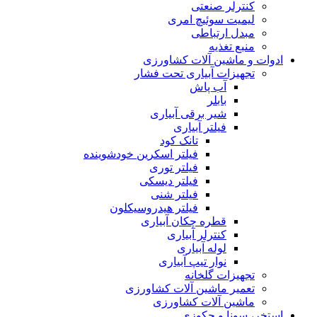
کنترلر صنعتی
لیمیت سوئیچ امری
مبدل ارتباطی
منبع تغذیه
ادوات و ماشین آلات کشاورزی
تجهیزات آبیاری تحت فشار
آب پاش
بابلر
شیر برقی آبیاری
فیلتر آبیاری
تانک کود
فیلتر اسکرین خودشوینده
فیلتر توری
فیلتر دیسکی
فیلتر شنی
فیلتر هیدروسیکلون
قطره چکان آبیاری
کنترلر آبیاری
لوله آبیاری
نوار تیپ آبیاری
تجهیزات گلخانه
تعمیر ماشین آلات کشاورزی
ماشین آلات کشاورزی
استخر، سونا و جکوزی