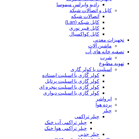
رادیو وایرلس میموسا
کابل و اتصالات شبکه
اتصالات شبکه
کابل شبکه (Lan)
کابل فیبر نوری
کابل کواکسیال
تجهیزات معدنی
ماشین آلات
تصفیه خانه های آب
شرب
تهویه مطبوع
اسپلیت یا کولر گازی
کولر گازی یا اسپلیت ایستاده
کولر گازی یا اسپلیت پرتابل
کولر گازی یا اسپلیت پنجره ای
کولر گازی یا اسپلیت دیواری
ایرواشر
پرده هوا
چیلر
چیلر تراکمی
چیلر تراکمی آب خنک
چیلر تراکمی هوا خنک
چیلر جذبی