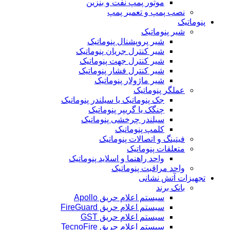
موتور پمپ نفت و بنزین
نصب پمپ و تعمیر پمپ
پنوماتیک
شیر پنوماتیک
شیر پروپشنال پنوماتیک
شیر کنترل جریان پنوماتیک
شیر کنترل جهت پنوماتیک
شیر کنترل فشار پنوماتیک
شیر ماژولار پنوماتیک
عملگر پنوماتیک
جک پنوماتیک یا سیلندر پنوماتیک
چنگک یا گریپر پنوماتیک
سیلندر چرخشی پنوماتیک
کلمپ پنوماتیک
فیتینگ و اتصالات پنوماتیک
متعلقات پنوماتیک
واحد راهنما و اسلاید پنوماتیک
واحد مراقبت پنوماتیک
تجهیزات آتش نشانی
بانک برند
سیستم اعلام حریق Apollo
سیستم اعلام حریق FireGuard
سیستم اعلام حریق GST
سیستم اعلام حریق TecnoFire