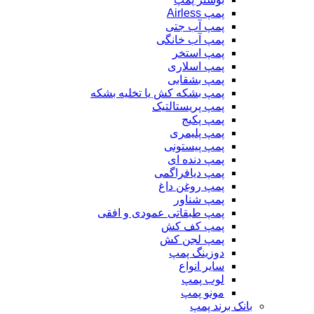
پمپ Airless
پمپ آب جتی
پمپ آب خانگی
پمپ استخر
پمپ اسلاری
پمپ بشقابی
پمپ بشکه کش یا تخلیه بشکه
پمپ پریستالتیک
پمپ پکیج
پمپ پلیمری
پمپ پیستونی
پمپ دنده ای
پمپ دیافراگمی
پمپ روغن داغ
پمپ شناور
پمپ طبقاتی عمودی و افقی
پمپ کف کش
پمپ لجن کش
دوزینگ پمپ
سایر انواع
لوب پمپ
مونو پمپ
بانک برند پمپ