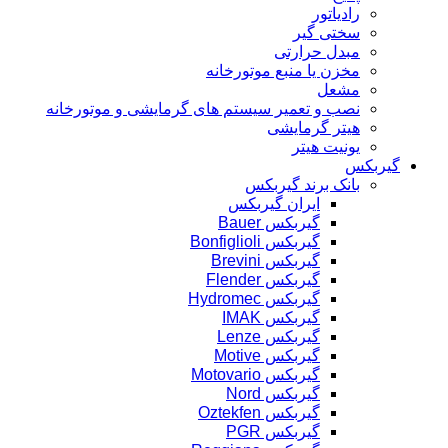
رادیاتور
سختی گیر
مبدل حرارتی
مخزن یا منبع موتورخانه
مشعل
نصب و تعمیر سیستم های گرمایشی و موتورخانه
هیتر گرمایشی
یونیت هیتر
گیربکس
بانک برند گیربکس
ایران گیربکس
گیربکس Bauer
گیربکس Bonfiglioli
گیربکس Brevini
گیربکس Flender
گیربکس Hydromec
گیربکس IMAK
گیربکس Lenze
گیربکس Motive
گیربکس Motovario
گیربکس Nord
گیربکس Oztekfen
گیربکس PGR