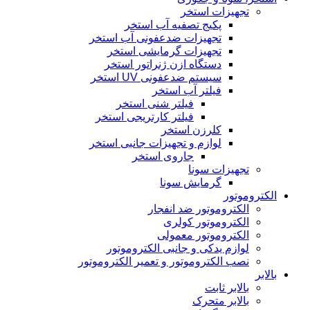
تجهیزات استخر
پکیج تصفیه آب استخر
تجهیزات ضدعفونی آب استخر
تجهیزات گرمایشی استخر
دستگاه ازن ژنراتور استخر
سیستم ضدعفونی UV استخر
فیلتر آب استخر
فیلتر شنی استخر
فیلتر کارتریجی استخر
کلرزن استخر
لوازم و تجهیزات جانبی استخر
جاروی استخر
تجهیزات سونا
گرمایش سونا
الکتروموتور
الکتروموتور ضد انفجار
الکتروموتور کولری
الکتروموتور معمولی
لوازم یدکی و جانبی الکتروموتور
نصب الکتروموتور و تعمیر الکتروموتور
بالابر
بالابر ثابت
بالابر متحرک