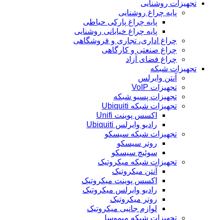
تجهیزات روشنایی
پایه چراغ روشنایی
پایه چراغ پارکی حیاطی
پایه چراغ خیابانی روشنایی
چراغ اداری، تجاری و فروشگاهی
چراغ صنعتی و کارگاهی
چراغ فضای آزاد
تجهیزات شبکه
آنتن وایرلس
تجهیزات VoIP
تجهیزات پسیو شبکه
تجهیزات شبکه Ubiquiti
اکسس پوینت Unifi
رادیو وایرلس Ubiquiti
تجهیزات شبکه سیسکو
روتر سیسکو
سوئیچ سیسکو
تجهیزات شبکه میکروتیک
آنتن میکروتیک
اکسس پوینت میکروتیک
رادیو وایرلس میکروتیک
روتر میکروتیک
لوازم جانبی میکروتیک
تجهیزات شبکه میموسا