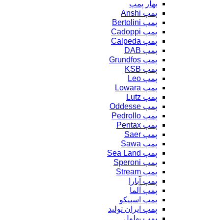
بهار پمپ
پمپ Anshi
پمپ Bertolini
پمپ Cadoppi
پمپ Calpeda
پمپ DAB
پمپ Grundfos
پمپ KSB
پمپ Leo
پمپ Lowara
پمپ Lutz
پمپ Oddesse
پمپ Pedrollo
پمپ Pentax
پمپ Saer
پمپ Sawa
پمپ Sea Land
پمپ Speroni
پمپ Stream
پمپ آبارا
پمپ آلما
پمپ اسپیکو
پمپ ایران تولید
پمپ بهلول