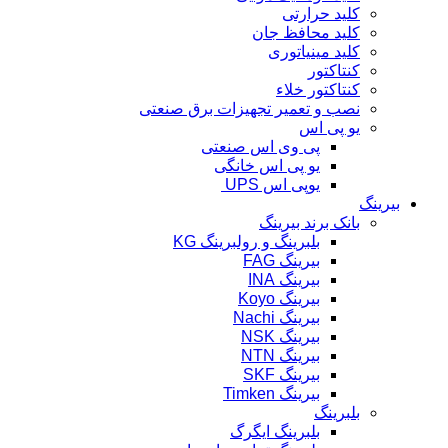
کلید حرارتی
کلید محافظ جان
کلید مینیاتوری
کنتاکتور
کنتاکتور خلاء
نصب و تعمیر تجهیزات برق صنعتی
یو پی اس
پی وی اس صنعتی
یو پی اس خانگی
یوپی اس UPS
بیرینگ
بانک برند بیرینگ
بلبرینگ و رولبرینگ KG
بیرینگ FAG
بیرینگ INA
بیرینگ Koyo
بیرینگ Nachi
بیرینگ NSK
بیرینگ NTN
بیرینگ SKF
بیرینگ Timken
بلبرینگ
بلبرینگ ایگرگ