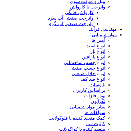
مبل و موکت شوی
واترجت یا کارواش
کارواش خانگی
واترجت صنعتی آب سرد
واترجت صنعتی آب گرم
مهندسی فرآیند
مواد شیمیایی
آمین ها
انواع اسید
انواع باز
انواع پارافین
انواع چسب ساختمانی
انواع چسب صنعتی
انواع حلال صنعتی
انواع ضد کف
بایوساید
بر اساس کاربری
پودر فلزات
تگزاپون
سایر مواد شیمیایی
سولفات ها
کمک منعقد کننده یا فلوکولانت
کیلیت ساز
منعقد کننده یا کواگولانت