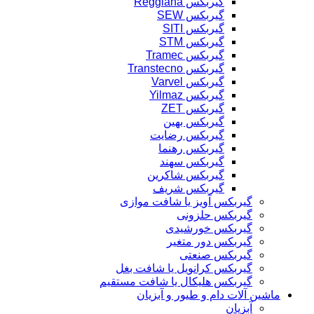
گیربکس Reggiana
گیربکس SEW
گیربکس SITI
گیربکس STM
گیربکس Tramec
گیربکس Transtecno
گیربکس Varvel
گیربکس Yilmaz
گیربکس ZET
گیربکس بهین
گیربکس رضایت
گیربکس رهنما
گیربکس سهند
گیربکس شاکرین
گیربکس شریف
گیربکس آویز یا شافت موازی
گیربکس حلزونی
گیربکس خورشیدی
گیربکس دور متغیر
گیربکس صنعتی
گیربکس کرانویل یا شافت بغل
گیربکس هلیکال یا شافت مستقیم
ماشین آلات دام و طیور و آبزیان
آبزیان