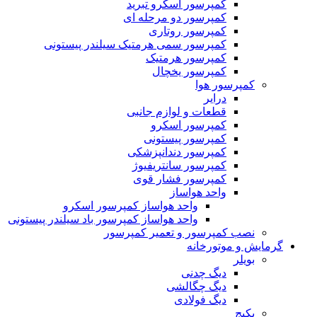
کمپرسور اسکرو تبرید
کمپرسور دو مرحله ای
کمپرسور روتاری
کمپرسور سمی هرمتیک سیلندر پیستونی
کمپرسور هرمتیک
کمپرسور یخچال
کمپرسور هوا
درایر
قطعات و لوازم جانبی
کمپرسور اسکرو
کمپرسور پیستونی
کمپرسور دندانپزشکی
کمپرسور سانتریفیوژ
کمپرسور فشار قوی
واحد هواساز
واحد هواساز کمپرسور اسکرو
واحد هواساز کمپرسور باد سیلندر پیستونی
نصب کمپرسور و تعمیر کمپرسور
گرمایش و موتورخانه
بویلر
دیگ چدنی
دیگ چگالشی
دیگ فولادی
پکیج