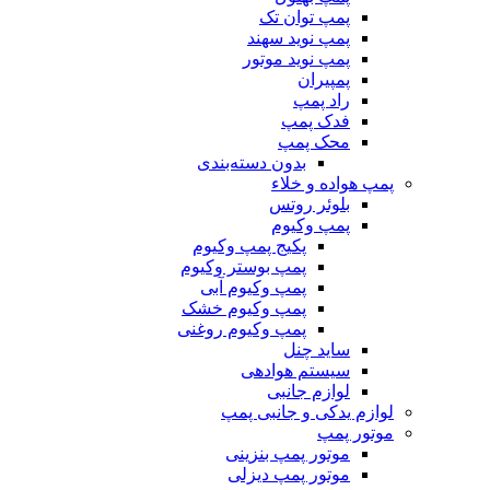
پمپ توان تک
پمپ نوید سهند
پمپ نوید موتور
پمپیران
راد پمپ
فدک پمپ
محک پمپ
بدون دسته‌بندی
پمپ هواده و خلاء
بلوئر روتس
پمپ وکیوم
پکیج پمپ وکیوم
پمپ بوستر وکیوم
پمپ وکیوم آبی
پمپ وکیوم خشک
پمپ وکیوم روغنی
ساید چنل
سیستم هوادهی
لوازم جانبی
لوازم یدکی و جانبی پمپ
موتور پمپ
موتور پمپ بنزینی
موتور پمپ دیزلی