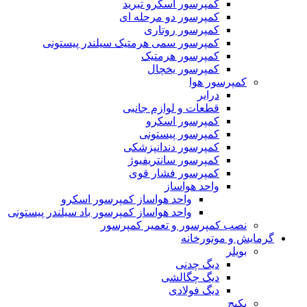
کمپرسور اسکرو تبرید
کمپرسور دو مرحله ای
کمپرسور روتاری
کمپرسور سمی هرمتیک سیلندر پیستونی
کمپرسور هرمتیک
کمپرسور یخچال
کمپرسور هوا
درایر
قطعات و لوازم جانبی
کمپرسور اسکرو
کمپرسور پیستونی
کمپرسور دندانپزشکی
کمپرسور سانتریفیوژ
کمپرسور فشار قوی
واحد هواساز
واحد هواساز کمپرسور اسکرو
واحد هواساز کمپرسور باد سیلندر پیستونی
نصب کمپرسور و تعمیر کمپرسور
گرمایش و موتورخانه
بویلر
دیگ چدنی
دیگ چگالشی
دیگ فولادی
پکیج