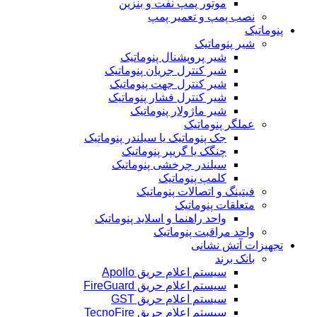
موتور پمپ نفت و بنزین
نصب پمپ و تعمیر پمپ
پنوماتیک
شیر پنوماتیک
شیر پروپشنال پنوماتیک
شیر کنترل جریان پنوماتیک
شیر کنترل جهت پنوماتیک
شیر کنترل فشار پنوماتیک
شیر ماژولار پنوماتیک
عملگر پنوماتیک
جک پنوماتیک یا سیلندر پنوماتیک
چنگک یا گریپر پنوماتیک
سیلندر چرخشی پنوماتیک
کلمپ پنوماتیک
فیتینگ و اتصالات پنوماتیک
متعلقات پنوماتیک
واحد راهنما و اسلاید پنوماتیک
واحد مراقبت پنوماتیک
تجهیزات آتش نشانی
بانک برند
سیستم اعلام حریق Apollo
سیستم اعلام حریق FireGuard
سیستم اعلام حریق GST
سیستم اعلام حریق TecnoFire