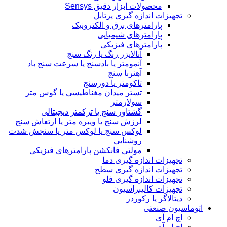
محصولات ابزار دقیق Sensys
تجهیزات اندازه گیری پرتابل
پارامترهای برق و الکترونیک
پارامترهای شیمیایی
پارامترهای فیزیکی
آنالایزر رنگ یا رنگ سنج
آنمومتر یا بادسنج یا سرعت سنج باد
آهنربا سنج
تاکومتر یا دورسنج
تستر میدان مغناطیسی یا گوس متر
سولارمتر
گشتاور سنج یا ترکمتر دیجیتالی
لرزش سنج یا ویبره متر یا ارتعاش سنج
لوکس سنج یا لوکس متر یا سنجش شدت
روشنایی
مولتی فانکشن پارامترهای فیزیکی
تجهیزات اندازه گیری دما
تجهیزات اندازه گیری سطح
تجهیزات اندازه گیری فلو
تجهیزات کالیبراسیون
دیتالاگر یا رکوردر
اتوماسیون صنعتی
اچ ام آی