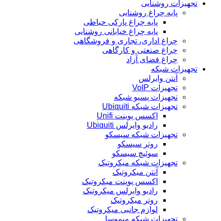
تجهیزات روشنایی
پایه چراغ روشنایی
پایه چراغ پارکی حیاطی
پایه چراغ خیابانی روشنایی
چراغ اداری، تجاری و فروشگاهی
چراغ صنعتی و کارگاهی
چراغ فضای آزاد
تجهیزات شبکه
آنتن وایرلس
تجهیزات VoIP
تجهیزات پسیو شبکه
تجهیزات شبکه Ubiquiti
اکسس پوینت Unifi
رادیو وایرلس Ubiquiti
تجهیزات شبکه سیسکو
روتر سیسکو
سوئیچ سیسکو
تجهیزات شبکه میکروتیک
آنتن میکروتیک
اکسس پوینت میکروتیک
رادیو وایرلس میکروتیک
روتر میکروتیک
لوازم جانبی میکروتیک
تجهیزات شبکه میموسا