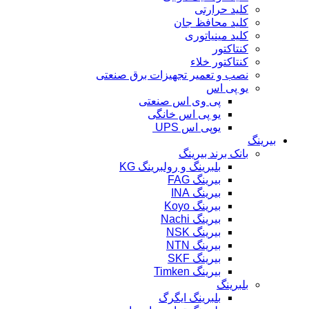
کلید حرارتی
کلید محافظ جان
کلید مینیاتوری
کنتاکتور
کنتاکتور خلاء
نصب و تعمیر تجهیزات برق صنعتی
یو پی اس
پی وی اس صنعتی
یو پی اس خانگی
یوپی اس UPS
بیرینگ
بانک برند بیرینگ
بلبرینگ و رولبرینگ KG
بیرینگ FAG
بیرینگ INA
بیرینگ Koyo
بیرینگ Nachi
بیرینگ NSK
بیرینگ NTN
بیرینگ SKF
بیرینگ Timken
بلبرینگ
بلبرینگ ایگرگ