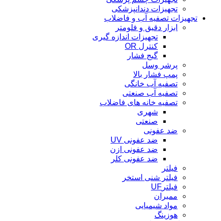
تجهیزات دندانپزشکی
تجهیزات تصفیه آب و فاضلاب
ابزار دقیق و فلومتر
تجهیزات اندازه گیری
کنترل OR
گیج فشار
پرشر وسل
پمپ فشار بالا
تصفیه آب خانگی
تصفیه آب صنعتی
تصفیه خانه های فاضلاب
شهری
صنعتی
ضد عفونی
ضد عفونی UV
ضد عفونی ازن
ضد عفونی کلر
فیلتر
فیلتر شنی استخر
فیلترUF
ممبران
مواد شیمیایی
هوزینگ