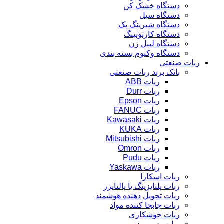
دستگاه خشک کن
دستگاه سیل
دستگاه شیرینگ پک
دستگاه کارتونینگ
دستگاه لیبل زن
دستگاه وکیوم بسته بندی
ربات صنعتی
بانک برند ربات صنعتی
ربات ABB
ربات Durr
ربات Epson
ربات FANUC
ربات Kawasaki
ربات KUKA
ربات Mitsubishi
ربات Omron
ربات Pudu
ربات Yaskawa
ربات اسکارا
ربات پلتایزینگ یا پالتایزر
ربات تحویل دهنده هوشمند
ربات جابجا کننده مواد
ربات جوشکاری