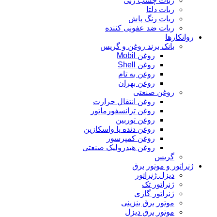
ربات چسب زنی
ربات دلتا
ربات رنگ پاش
ربات ضد عفونی کننده
روانکارها
بانک برند روغن و گریس
روغن Mobil
روغن Shell
روغن به تام
روغن بهران
روغن صنعتی
روغن انتقال حرارت
روغن ترانسفورماتور
روغن توربین
روغن دنده یا واسکازین
روغن کمپرسور
روغن هیدرولیک صنعتی
گریس
ژنراتور و موتور برق
دیزل ژنراتور
ژنراتور تک
ژنراتور گازی
موتور برق بنزینی
موتور برق دیزل