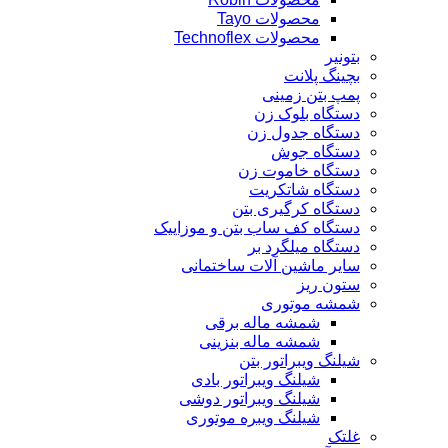
محصولات Tayo
محصولات Technoflex
بتونیر
بچینگ پلانت
پمپ بتن زمینی
دستگاه بلوک زن
دستگاه جدول زن
دستگاه جوش
دستگاه خاموت زن
دستگاه شاتکریت
دستگاه کرگیری بتن
دستگاه کف ساب بتن و موزاییک
دستگاه میلگرد بر
سایر ماشین آلات ساختمانی
ستون ریز
شمشه موتوری
شمشه ماله برقی
شمشه ماله بنزینی
شیلنگ ویبراتور بتن
شیلنگ ویبراتور بادی
شیلنگ ویبراتور دوشی
شیلنگ ویبره موتوری
غلتک