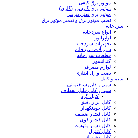
موتور برق کیفی
موتور برق گازسوز (گازی)
موتور برق نفتی بنزینی
نصب موتور برق و تعمیر موتور برق
سردخانه
انواع سردخانه
اواپراتور
تجهیزات سردخانه
شیرآلات سردخانه
قطعات سردخانه
کندانسور
لوازم مصرفی
نصب و راه اندازی
سیم و کابل
سیم و کابل ساختمانی
سیم و کابل قابل انعطاف
کابل گرد
کابل ابزار دقیق
کابل خودنگهدار
کابل فشار ضعیف
کابل فشار قوی
کابل فشار متوسط
کابل کنترل
کابل مخابراتی