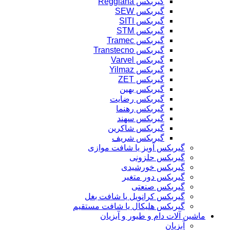
گیربکس Reggiana
گیربکس SEW
گیربکس SITI
گیربکس STM
گیربکس Tramec
گیربکس Transtecno
گیربکس Varvel
گیربکس Yilmaz
گیربکس ZET
گیربکس بهین
گیربکس رضایت
گیربکس رهنما
گیربکس سهند
گیربکس شاکرین
گیربکس شریف
گیربکس آویز یا شافت موازی
گیربکس حلزونی
گیربکس خورشیدی
گیربکس دور متغیر
گیربکس صنعتی
گیربکس کرانویل یا شافت بغل
گیربکس هلیکال یا شافت مستقیم
ماشین آلات دام و طیور و آبزیان
آبزیان