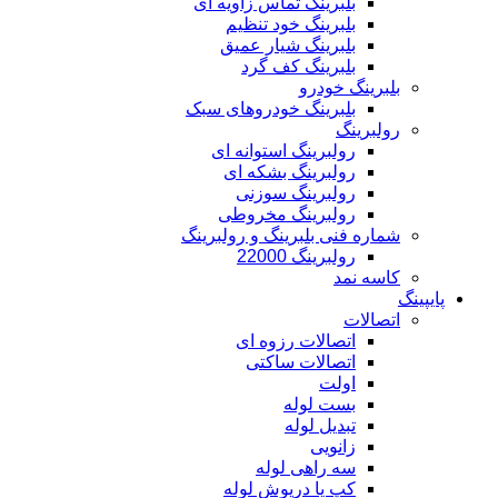
بلبرینگ تماس زاویه ای
بلبرینگ خود تنظیم
بلبرینگ شیار عمیق
بلبرینگ کف گرد
بلبرینگ خودرو
بلبرینگ خودروهای سبک
رولبرینگ
رولبرینگ استوانه ای
رولبرینگ بشکه ای
رولبرینگ سوزنی
رولبرینگ مخروطی
شماره فنی بلبرینگ و رولبرینگ
رولبرینگ 22000
کاسه نمد
پایپینگ
اتصالات
اتصالات رزوه ای
اتصالات ساکتی
اولت
بست لوله
تبدیل لوله
زانویی
سه راهی لوله
کپ یا درپوش لوله