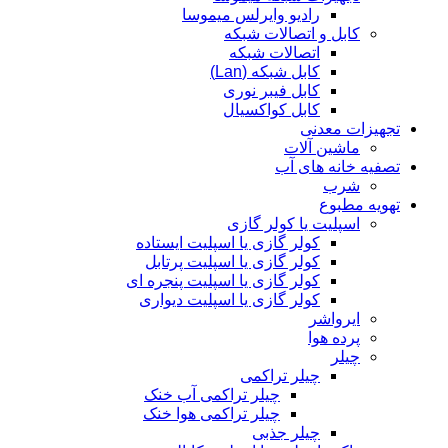
رادیو وایرلس میموسا
کابل و اتصالات شبکه
اتصالات شبکه
کابل شبکه (Lan)
کابل فیبر نوری
کابل کواکسیال
تجهیزات معدنی
ماشین آلات
تصفیه خانه های آب
شرب
تهویه مطبوع
اسپلیت یا کولر گازی
کولر گازی یا اسپلیت ایستاده
کولر گازی یا اسپلیت پرتابل
کولر گازی یا اسپلیت پنجره ای
کولر گازی یا اسپلیت دیواری
ایرواشر
پرده هوا
چیلر
چیلر تراکمی
چیلر تراکمی آب خنک
چیلر تراکمی هوا خنک
چیلر جذبی