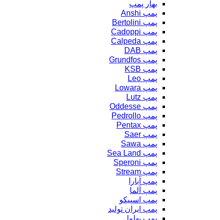
بهار پمپ
پمپ Anshi
پمپ Bertolini
پمپ Cadoppi
پمپ Calpeda
پمپ DAB
پمپ Grundfos
پمپ KSB
پمپ Leo
پمپ Lowara
پمپ Lutz
پمپ Oddesse
پمپ Pedrollo
پمپ Pentax
پمپ Saer
پمپ Sawa
پمپ Sea Land
پمپ Speroni
پمپ Stream
پمپ آبارا
پمپ آلما
پمپ اسپیکو
پمپ ایران تولید
پمپ بهلول