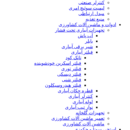
کنترلر صنعتی
لیمیت سوئیچ امری
مبدل ارتباطی
منبع تغذیه
ادوات و ماشین آلات کشاورزی
تجهیزات آبیاری تحت فشار
آب پاش
بابلر
شیر برقی آبیاری
فیلتر آبیاری
تانک کود
فیلتر اسکرین خودشوینده
فیلتر توری
فیلتر دیسکی
فیلتر شنی
فیلتر هیدروسیکلون
قطره چکان آبیاری
کنترلر آبیاری
لوله آبیاری
نوار تیپ آبیاری
تجهیزات گلخانه
تعمیر ماشین آلات کشاورزی
ماشین آلات کشاورزی
استخر، سونا و جکوزی