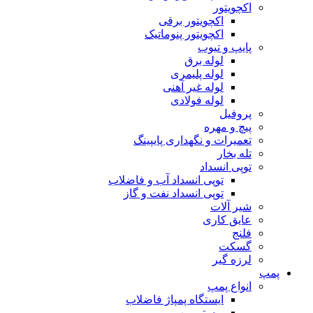
اکچویتور
اکچویتور برقی
اکچویتور پنوماتیک
پایپ و تیوب
لوله برق
لوله پلیمری
لوله غیر آهنی
لوله فولادی
پروفیل
پیچ و مهره
تعمیرات و نگهداری پایپینگ
تله بخار
توپی انسداد
توپی انسداد آب و فاضلاب
توپی انسداد نفت و گاز
شیر آلات
عایق کاری
فلنج
گسکت
لرزه گیر
پمپ
انواع پمپ
ایستگاه پمپاژ فاضلاب
بوستر پمپ