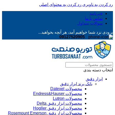
رد کردن به ناوبری
رد کردن به محتوای اصلی
خبرنامه
تماس با ما
سوالات متداول
بزودی نزد شما خواهیم آمد، هر آنچه بخواهید...
09127520905
انتخاب دسته بندی
ابزار دقیق
بانک برند ابزار دقیق
محصولات Datexel
محصولات Endress&Hauser
محصولات Lutron
محصولات ابزار دقیق Delta
محصولات ابزار دقیق Hogller
محصولات ابزار دقیق Rosemount Emerson