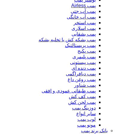
پمپ Airless
پمپ آب جتی
پمپ آب خانگی
پمپ استخر
پمپ اسلاری
پمپ بشقابی
پمپ بشکه کش یا تخلیه بشکه
پمپ پریستالتیک
پمپ پکیج
پمپ پلیمری
پمپ پیستونی
پمپ دنده ای
پمپ دیافراگمی
پمپ روغن داغ
پمپ شناور
پمپ طبقاتی عمودی و افقی
پمپ کف کش
پمپ لجن کش
دوزینگ پمپ
سایر انواع
لوب پمپ
مونو پمپ
بانک برند پمپ