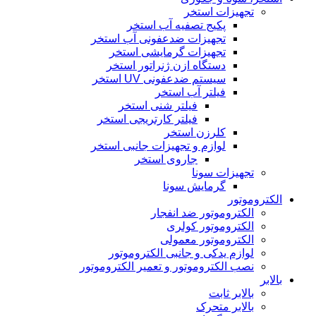
تجهیزات استخر
پکیج تصفیه آب استخر
تجهیزات ضدعفونی آب استخر
تجهیزات گرمایشی استخر
دستگاه ازن ژنراتور استخر
سیستم ضدعفونی UV استخر
فیلتر آب استخر
فیلتر شنی استخر
فیلتر کارتریجی استخر
کلرزن استخر
لوازم و تجهیزات جانبی استخر
جاروی استخر
تجهیزات سونا
گرمایش سونا
الکتروموتور
الکتروموتور ضد انفجار
الکتروموتور کولری
الکتروموتور معمولی
لوازم یدکی و جانبی الکتروموتور
نصب الکتروموتور و تعمیر الکتروموتور
بالابر
بالابر ثابت
بالابر متحرک