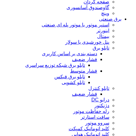
صفحه گردان
گاوصندوق آسانسوری
وینچ
برق صنعتی
استپر موتور یا موتور پله ای صنعتی
اینورتر
بیمتال
پنل خورشیدی یا سولار
تابلو برق
دسته بندی بر اساس کاربری
فشار ضعیف
تابلو برق شبکه توزیع سراسری
فشار متوسط
تابلو برق فیکس
تابلو کشویی
تابلو کنترل
فشار ضعیف
درایو DC
دژنکتور
رله حفاظت موتور
سافت استارتر
سروو موتور
کلید اتوماتیک کمپکت
کلید اتوماتیک هوایی