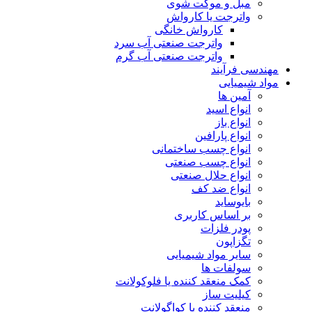
مبل و موکت شوی
واترجت یا کارواش
کارواش خانگی
واترجت صنعتی آب سرد
واترجت صنعتی آب گرم
مهندسی فرآیند
مواد شیمیایی
آمین ها
انواع اسید
انواع باز
انواع پارافین
انواع چسب ساختمانی
انواع چسب صنعتی
انواع حلال صنعتی
انواع ضد کف
بایوساید
بر اساس کاربری
پودر فلزات
تگزاپون
سایر مواد شیمیایی
سولفات ها
کمک منعقد کننده یا فلوکولانت
کیلیت ساز
منعقد کننده یا کواگولانت