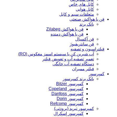
کابل های خاص
کابل هوایی
متعلقات سیم و کابل
فن یا هواکش صنعتی
بانک برند
فن یا هواکش Zilabeg
فن یا هواکش دمنده
فن آکسیال
فن سانتریفیوژ
فیلتراسیون و تصفیه
آب شیرین کن یا سیستم اسمز معکوس (RO)
تعمیر تصفیه آب و تعویض فیلتر
دستگاه تصفیه آب خانگی
فیلتر ممبران
کمپرسور
بانک برند کمپرسور
کمپرسور Bitzer
کمپرسور Copeland
کمپرسور Danfoss
کمپرسور Dorin
کمپرسور Refcomp
کمپرسور تبرید (برودتی)
کمپرسور اسکرال