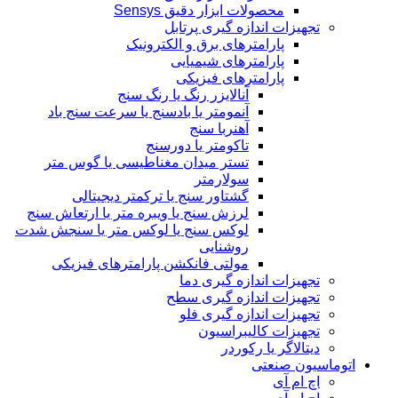
محصولات ابزار دقیق Sensys
تجهیزات اندازه گیری پرتابل
پارامترهای برق و الکترونیک
پارامترهای شیمیایی
پارامترهای فیزیکی
آنالایزر رنگ یا رنگ سنج
آنمومتر یا بادسنج یا سرعت سنج باد
آهنربا سنج
تاکومتر یا دورسنج
تستر میدان مغناطیسی یا گوس متر
سولارمتر
گشتاور سنج یا ترکمتر دیجیتالی
لرزش سنج یا ویبره متر یا ارتعاش سنج
لوکس سنج یا لوکس متر یا سنجش شدت
روشنایی
مولتی فانکشن پارامترهای فیزیکی
تجهیزات اندازه گیری دما
تجهیزات اندازه گیری سطح
تجهیزات اندازه گیری فلو
تجهیزات کالیبراسیون
دیتالاگر یا رکوردر
اتوماسیون صنعتی
اچ ام آی