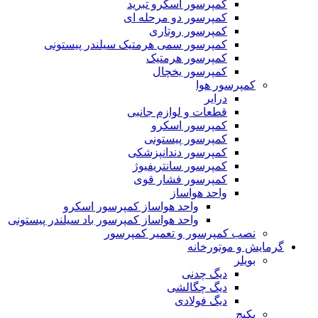
کمپرسور اسکرو تبرید
کمپرسور دو مرحله ای
کمپرسور روتاری
کمپرسور سمی هرمتیک سیلندر پیستونی
کمپرسور هرمتیک
کمپرسور یخچال
کمپرسور هوا
درایر
قطعات و لوازم جانبی
کمپرسور اسکرو
کمپرسور پیستونی
کمپرسور دندانپزشکی
کمپرسور سانتریفیوژ
کمپرسور فشار قوی
واحد هواساز
واحد هواساز کمپرسور اسکرو
واحد هواساز کمپرسور باد سیلندر پیستونی
نصب کمپرسور و تعمیر کمپرسور
گرمایش و موتورخانه
بویلر
دیگ چدنی
دیگ چگالشی
دیگ فولادی
پکیج