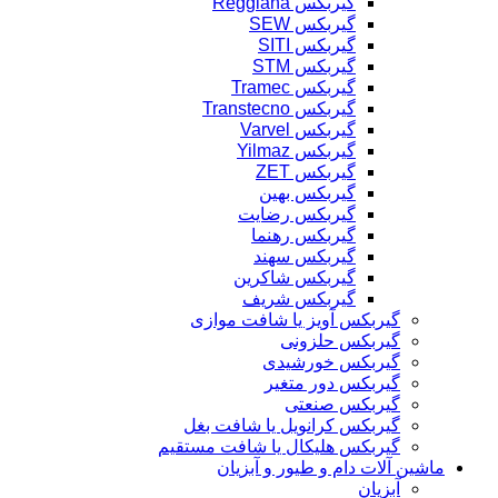
گیربکس Reggiana
گیربکس SEW
گیربکس SITI
گیربکس STM
گیربکس Tramec
گیربکس Transtecno
گیربکس Varvel
گیربکس Yilmaz
گیربکس ZET
گیربکس بهین
گیربکس رضایت
گیربکس رهنما
گیربکس سهند
گیربکس شاکرین
گیربکس شریف
گیربکس آویز یا شافت موازی
گیربکس حلزونی
گیربکس خورشیدی
گیربکس دور متغیر
گیربکس صنعتی
گیربکس کرانویل یا شافت بغل
گیربکس هلیکال یا شافت مستقیم
ماشین آلات دام و طیور و آبزیان
آبزیان