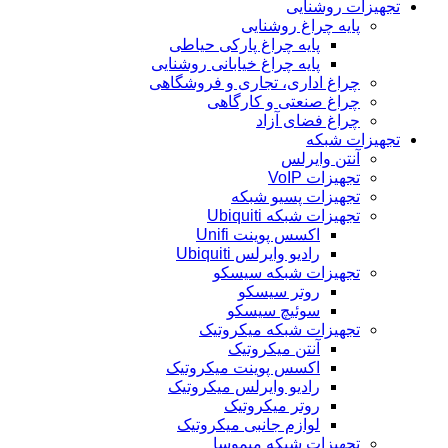
تجهیزات روشنایی
پایه چراغ روشنایی
پایه چراغ پارکی حیاطی
پایه چراغ خیابانی روشنایی
چراغ اداری، تجاری و فروشگاهی
چراغ صنعتی و کارگاهی
چراغ فضای آزاد
تجهیزات شبکه
آنتن وایرلس
تجهیزات VoIP
تجهیزات پسیو شبکه
تجهیزات شبکه Ubiquiti
اکسس پوینت Unifi
رادیو وایرلس Ubiquiti
تجهیزات شبکه سیسکو
روتر سیسکو
سوئیچ سیسکو
تجهیزات شبکه میکروتیک
آنتن میکروتیک
اکسس پوینت میکروتیک
رادیو وایرلس میکروتیک
روتر میکروتیک
لوازم جانبی میکروتیک
تجهیزات شبکه میموسا