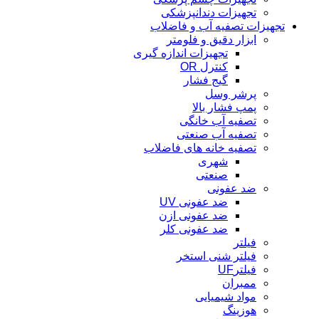
تجهیزات دندانپزشکی
تجهیزات تصفیه آب و فاضلاب
ابزار دقیق و فلومتر
تجهیزات اندازه گیری
کنترل OR
گیج فشار
پرشر وسل
پمپ فشار بالا
تصفیه آب خانگی
تصفیه آب صنعتی
تصفیه خانه های فاضلاب
شهری
صنعتی
ضد عفونی
ضد عفونی UV
ضد عفونی ازن
ضد عفونی کلر
فیلتر
فیلتر شنی استخر
فیلترUF
ممبران
مواد شیمیایی
هوزینگ