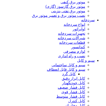
موتور برق کیفی
موتور برق گازسوز (گازی)
موتور برق نفتی بنزینی
نصب موتور برق و تعمیر موتور برق
سردخانه
انواع سردخانه
اواپراتور
تجهیزات سردخانه
شیرآلات سردخانه
قطعات سردخانه
کندانسور
لوازم مصرفی
نصب و راه اندازی
سیم و کابل
سیم و کابل ساختمانی
سیم و کابل قابل انعطاف
کابل گرد
کابل ابزار دقیق
کابل خودنگهدار
کابل فشار ضعیف
کابل فشار قوی
کابل فشار متوسط
کابل کنترل
کابل مخابراتی