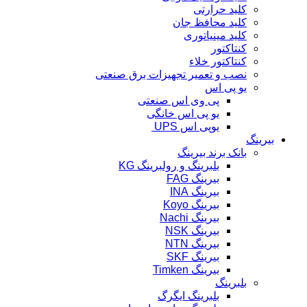
کلید حرارتی
کلید محافظ جان
کلید مینیاتوری
کنتاکتور
کنتاکتور خلاء
نصب و تعمیر تجهیزات برق صنعتی
یو پی اس
پی وی اس صنعتی
یو پی اس خانگی
یوپی اس UPS
بیرینگ
بانک برند بیرینگ
بلبرینگ و رولبرینگ KG
بیرینگ FAG
بیرینگ INA
بیرینگ Koyo
بیرینگ Nachi
بیرینگ NSK
بیرینگ NTN
بیرینگ SKF
بیرینگ Timken
بلبرینگ
بلبرینگ ایگرگ