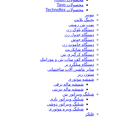
محصولات Tayo
محصولات Technoflex
بتونیر
بچینگ پلانت
پمپ بتن زمینی
دستگاه بلوک زن
دستگاه جدول زن
دستگاه جوش
دستگاه خاموت زن
دستگاه شاتکریت
دستگاه کرگیری بتن
دستگاه کف ساب بتن و موزاییک
دستگاه میلگرد بر
سایر ماشین آلات ساختمانی
ستون ریز
شمشه موتوری
شمشه ماله برقی
شمشه ماله بنزینی
شیلنگ ویبراتور بتن
شیلنگ ویبراتور بادی
شیلنگ ویبراتور دوشی
شیلنگ ویبره موتوری
غلتک