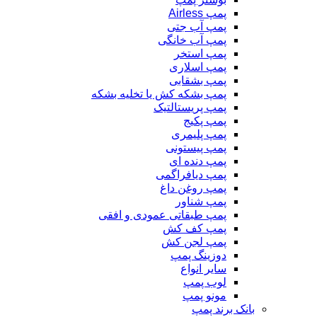
پمپ Airless
پمپ آب جتی
پمپ آب خانگی
پمپ استخر
پمپ اسلاری
پمپ بشقابی
پمپ بشکه کش یا تخلیه بشکه
پمپ پریستالتیک
پمپ پکیج
پمپ پلیمری
پمپ پیستونی
پمپ دنده ای
پمپ دیافراگمی
پمپ روغن داغ
پمپ شناور
پمپ طبقاتی عمودی و افقی
پمپ کف کش
پمپ لجن کش
دوزینگ پمپ
سایر انواع
لوب پمپ
مونو پمپ
بانک برند پمپ