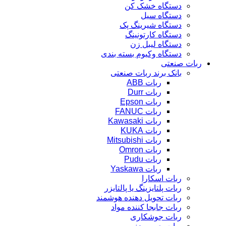
دستگاه خشک کن
دستگاه سیل
دستگاه شیرینگ پک
دستگاه کارتونینگ
دستگاه لیبل زن
دستگاه وکیوم بسته بندی
ربات صنعتی
بانک برند ربات صنعتی
ربات ABB
ربات Durr
ربات Epson
ربات FANUC
ربات Kawasaki
ربات KUKA
ربات Mitsubishi
ربات Omron
ربات Pudu
ربات Yaskawa
ربات اسکارا
ربات پلتایزینگ یا پالتایزر
ربات تحویل دهنده هوشمند
ربات جابجا کننده مواد
ربات جوشکاری