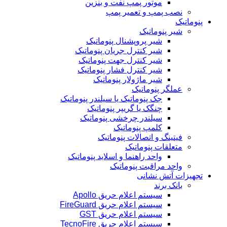
موتور پمپ نفت و بنزین
نصب پمپ و تعمیر پمپ
پنوماتیک
شیر پنوماتیک
شیر پروپشنال پنوماتیک
شیر کنترل جریان پنوماتیک
شیر کنترل جهت پنوماتیک
شیر کنترل فشار پنوماتیک
شیر ماژولار پنوماتیک
عملگر پنوماتیک
جک پنوماتیک یا سیلندر پنوماتیک
چنگک یا گریپر پنوماتیک
سیلندر چرخشی پنوماتیک
کلمپ پنوماتیک
فیتینگ و اتصالات پنوماتیک
متعلقات پنوماتیک
واحد راهنما و اسلاید پنوماتیک
واحد مراقبت پنوماتیک
تجهیزات آتش نشانی
بانک برند
سیستم اعلام حریق Apollo
سیستم اعلام حریق FireGuard
سیستم اعلام حریق GST
سیستم اعلام حریق TecnoFire