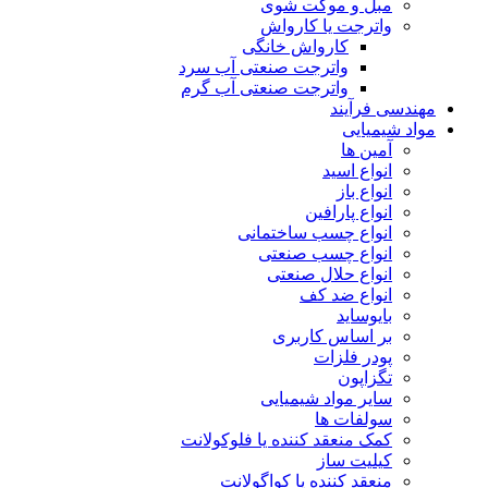
مبل و موکت شوی
واترجت یا کارواش
کارواش خانگی
واترجت صنعتی آب سرد
واترجت صنعتی آب گرم
مهندسی فرآیند
مواد شیمیایی
آمین ها
انواع اسید
انواع باز
انواع پارافین
انواع چسب ساختمانی
انواع چسب صنعتی
انواع حلال صنعتی
انواع ضد کف
بایوساید
بر اساس کاربری
پودر فلزات
تگزاپون
سایر مواد شیمیایی
سولفات ها
کمک منعقد کننده یا فلوکولانت
کیلیت ساز
منعقد کننده یا کواگولانت