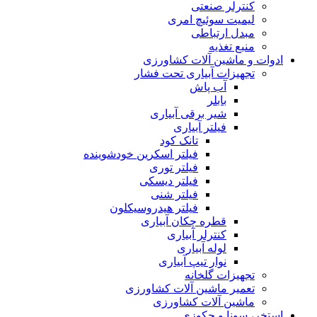
کنترلر صنعتی
لیمیت سوئیچ امری
مبدل ارتباطی
منبع تغذیه
ادوات و ماشین آلات کشاورزی
تجهیزات آبیاری تحت فشار
آب پاش
بابلر
شیر برقی آبیاری
فیلتر آبیاری
تانک کود
فیلتر اسکرین خودشوینده
فیلتر توری
فیلتر دیسکی
فیلتر شنی
فیلتر هیدروسیکلون
قطره چکان آبیاری
کنترلر آبیاری
لوله آبیاری
نوار تیپ آبیاری
تجهیزات گلخانه
تعمیر ماشین آلات کشاورزی
ماشین آلات کشاورزی
استخر، سونا و جکوزی