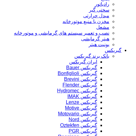
رادیاتور
سختی گیر
مبدل حرارتی
مخزن یا منبع موتورخانه
مشعل
نصب و تعمیر سیستم های گرمایشی و موتورخانه
هیتر گرمایشی
یونیت هیتر
گیربکس
بانک برند گیربکس
ایران گیربکس
گیربکس Bauer
گیربکس Bonfiglioli
گیربکس Brevini
گیربکس Flender
گیربکس Hydromec
گیربکس IMAK
گیربکس Lenze
گیربکس Motive
گیربکس Motovario
گیربکس Nord
گیربکس Oztekfen
گیربکس PGR