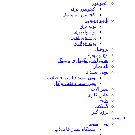
اکچویتور
اکچویتور برقی
اکچویتور پنوماتیک
پایپ و تیوب
لوله برق
لوله پلیمری
لوله غیر آهنی
لوله فولادی
پروفیل
پیچ و مهره
تعمیرات و نگهداری پایپینگ
تله بخار
توپی انسداد
توپی انسداد آب و فاضلاب
توپی انسداد نفت و گاز
شیر آلات
عایق کاری
فلنج
گسکت
لرزه گیر
پمپ
انواع پمپ
ایستگاه پمپاژ فاضلاب
بوستر پمپ