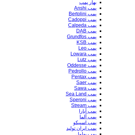
بهار پمپ
پمپ Anshi
پمپ Bertolini
پمپ Cadoppi
پمپ Calpeda
پمپ DAB
پمپ Grundfos
پمپ KSB
پمپ Leo
پمپ Lowara
پمپ Lutz
پمپ Oddesse
پمپ Pedrollo
پمپ Pentax
پمپ Saer
پمپ Sawa
پمپ Sea Land
پمپ Speroni
پمپ Stream
پمپ آبارا
پمپ آلما
پمپ اسپیکو
پمپ ایران تولید
پمپ بهلول