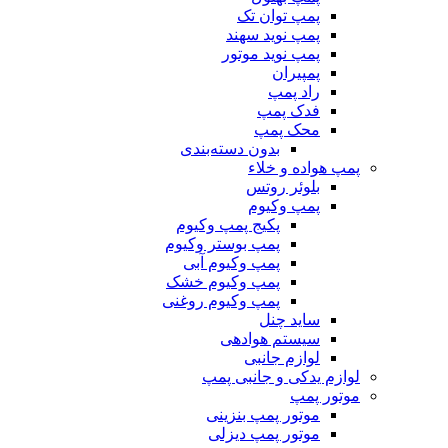
پمپ توان تک
پمپ نوید سهند
پمپ نوید موتور
پمپیران
راد پمپ
فدک پمپ
محک پمپ
بدون دسته‌بندی
پمپ هواده و خلاء
بلوئر روتس
پمپ وکیوم
پکیج پمپ وکیوم
پمپ بوستر وکیوم
پمپ وکیوم آبی
پمپ وکیوم خشک
پمپ وکیوم روغنی
ساید چنل
سیستم هوادهی
لوازم جانبی
لوازم یدکی و جانبی پمپ
موتور پمپ
موتور پمپ بنزینی
موتور پمپ دیزلی