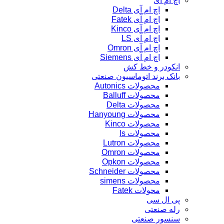
اچ ام آی
اچ ام آی Delta
اچ ام آی Fatek
اچ ام آی Kinco
اچ ام آی LS
اچ ام آی Omron
اچ ام آی Siemens
انکودر و خط کش
بانک برند اتوماسیون صنعتی
محصولات Autonics
محصولات Balluff
محصولات Delta
محصولات Hanyoung
محصولات Kinco
محصولات ls
محصولات Lutron
محصولات Omron
محصولات Opkon
محصولات Schneider
محصولات simens
محولات Fatek
پی ال سی
رله صنعتی
سنسور صنعتی