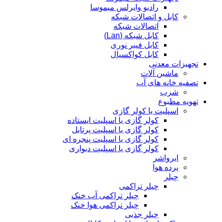
رادیو وایرلس میموسا
کابل و اتصالات شبکه
اتصالات شبکه
کابل شبکه (Lan)
کابل فیبر نوری
کابل کواکسیال
تجهیزات معدنی
ماشین آلات
تصفیه خانه های آب
شرب
تهویه مطبوع
اسپلیت یا کولر گازی
کولر گازی یا اسپلیت ایستاده
کولر گازی یا اسپلیت پرتابل
کولر گازی یا اسپلیت پنجره ای
کولر گازی یا اسپلیت دیواری
ایرواشر
پرده هوا
چیلر
چیلر تراکمی
چیلر تراکمی آب خنک
چیلر تراکمی هوا خنک
چیلر جذبی