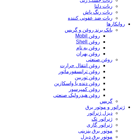
ربات چسب زنی
ربات دلتا
ربات رنگ پاش
ربات ضد عفونی کننده
روانکارها
بانک برند روغن و گریس
روغن Mobil
روغن Shell
روغن به تام
روغن بهران
روغن صنعتی
روغن انتقال حرارت
روغن ترانسفورماتور
روغن توربین
روغن دنده یا واسکازین
روغن کمپرسور
روغن هیدرولیک صنعتی
گریس
ژنراتور و موتور برق
دیزل ژنراتور
ژنراتور تک
ژنراتور گازی
موتور برق بنزینی
موتور برق دیزل