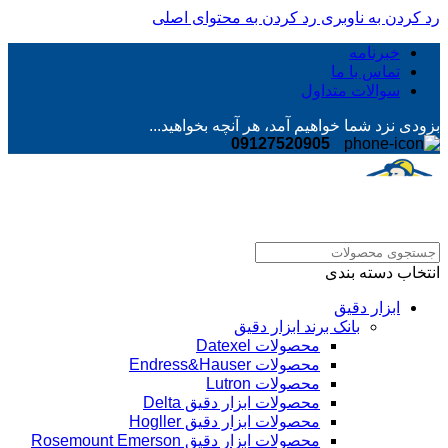
رد کردن به ناوبری
رد کردن به محتوای اصلی
خبرنامه
تماس با ما
سوالات متداول
بزودی نزد شما خواهیم آمد، هر آنچه بخواهید...
09127520905
انتخاب دسته بندی
ابزار دقیق
بانک برند ابزار دقیق
محصولات Datexel
محصولات Endress&Hauser
محصولات Lutron
محصولات ابزار دقیق Delta
محصولات ابزار دقیق Hogller
محصولات ابزار دقیق Rosemount Emerson