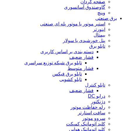
صفحه گردان
گاوصندوق آسانسوری
وینچ
برق صنعتی
استپر موتور یا موتور پله ای صنعتی
اینورتر
بیمتال
پنل خورشیدی یا سولار
تابلو برق
دسته بندی بر اساس کاربری
فشار ضعیف
تابلو برق شبکه توزیع سراسری
فشار متوسط
تابلو برق فیکس
تابلو کشویی
تابلو کنترل
فشار ضعیف
درایو DC
دژنکتور
رله حفاظت موتور
سافت استارتر
سروو موتور
کلید اتوماتیک کمپکت
کلید اتوماتیک هوایی