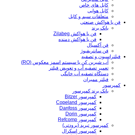
کابل های خاص
کابل هوایی
متعلقات سیم و کابل
فن یا هواکش صنعتی
بانک برند
فن یا هواکش Zilabeg
فن یا هواکش دمنده
فن آکسیال
فن سانتریفیوژ
فیلتراسیون و تصفیه
آب شیرین کن یا سیستم اسمز معکوس (RO)
تعمیر تصفیه آب و تعویض فیلتر
دستگاه تصفیه آب خانگی
فیلتر ممبران
کمپرسور
بانک برند کمپرسور
کمپرسور Bitzer
کمپرسور Copeland
کمپرسور Danfoss
کمپرسور Dorin
کمپرسور Refcomp
کمپرسور تبرید (برودتی)
کمپرسور اسکرال