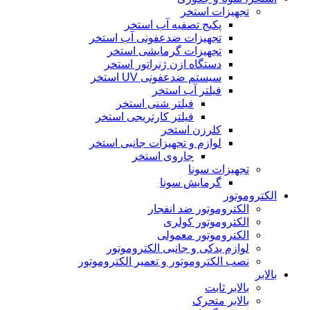
تجهیزات استخر
پکیج تصفیه آب استخر
تجهیزات ضدعفونی آب استخر
تجهیزات گرمایشی استخر
دستگاه ازن ژنراتور استخر
سیستم ضدعفونی UV استخر
فیلتر آب استخر
فیلتر شنی استخر
فیلتر کارتریجی استخر
کلرزن استخر
لوازم و تجهیزات جانبی استخر
جاروی استخر
تجهیزات سونا
گرمایش سونا
الکتروموتور
الکتروموتور ضد انفجار
الکتروموتور کولری
الکتروموتور معمولی
لوازم یدکی و جانبی الکتروموتور
نصب الکتروموتور و تعمیر الکتروموتور
بالابر
بالابر ثابت
بالابر متحرک