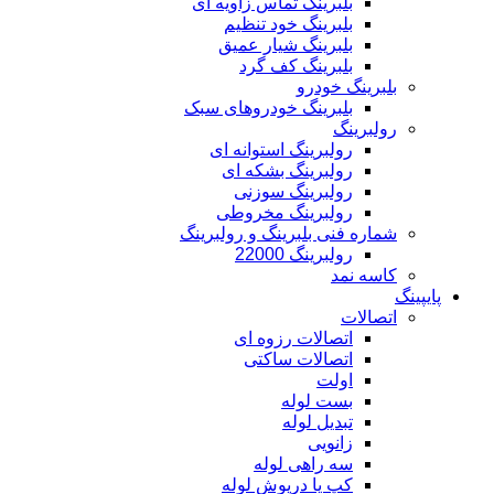
بلبرینگ تماس زاویه ای
بلبرینگ خود تنظیم
بلبرینگ شیار عمیق
بلبرینگ کف گرد
بلبرینگ خودرو
بلبرینگ خودروهای سبک
رولبرینگ
رولبرینگ استوانه ای
رولبرینگ بشکه ای
رولبرینگ سوزنی
رولبرینگ مخروطی
شماره فنی بلبرینگ و رولبرینگ
رولبرینگ 22000
کاسه نمد
پایپینگ
اتصالات
اتصالات رزوه ای
اتصالات ساکتی
اولت
بست لوله
تبدیل لوله
زانویی
سه راهی لوله
کپ یا درپوش لوله