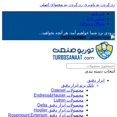
رد کردن به ناوبری
رد کردن به محتوای اصلی
خبرنامه
تماس با ما
سوالات متداول
بزودی نزد شما خواهیم آمد، هر آنچه بخواهید...
09127520905
انتخاب دسته بندی
ابزار دقیق
بانک برند ابزار دقیق
محصولات Datexel
محصولات Endress&Hauser
محصولات Lutron
محصولات ابزار دقیق Delta
محصولات ابزار دقیق Hogller
محصولات ابزار دقیق Rosemount Emerson