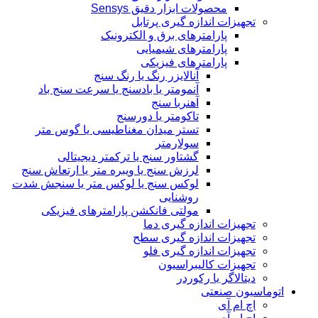
محصولات ابزار دقیق Sensys
تجهیزات اندازه گیری پرتابل
پارامترهای برق و الکترونیک
پارامترهای شیمیایی
پارامترهای فیزیکی
آنالایزر رنگ یا رنگ سنج
آنمومتر یا بادسنج یا سرعت سنج باد
آهنربا سنج
تاکومتر یا دورسنج
تستر میدان مغناطیسی یا گوس متر
سولارمتر
گشتاور سنج یا ترکمتر دیجیتالی
لرزش سنج یا ویبره متر یا ارتعاش سنج
لوکس سنج یا لوکس متر یا سنجش شدت
روشنایی
مولتی فانکشن پارامترهای فیزیکی
تجهیزات اندازه گیری دما
تجهیزات اندازه گیری سطح
تجهیزات اندازه گیری فلو
تجهیزات کالیبراسیون
دیتالاگر یا رکوردر
اتوماسیون صنعتی
اچ ام آی