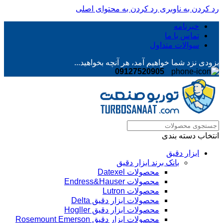
رد کردن به ناوبری
رد کردن به محتوای اصلی
خبرنامه
تماس با ما
سوالات متداول
بزودی نزد شما خواهیم آمد، هر آنچه بخواهید...
09127520905
انتخاب دسته بندی
ابزار دقیق
بانک برند ابزار دقیق
محصولات Datexel
محصولات Endress&Hauser
محصولات Lutron
محصولات ابزار دقیق Delta
محصولات ابزار دقیق Hogller
محصولات ابزار دقیق Rosemount Emerson