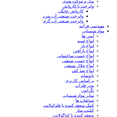
مبل و موکت شوی
واترجت یا کارواش
کارواش خانگی
واترجت صنعتی آب سرد
واترجت صنعتی آب گرم
مهندسی فرآیند
مواد شیمیایی
آمین ها
انواع اسید
انواع باز
انواع پارافین
انواع چسب ساختمانی
انواع چسب صنعتی
انواع حلال صنعتی
انواع ضد کف
بایوساید
بر اساس کاربری
پودر فلزات
تگزاپون
سایر مواد شیمیایی
سولفات ها
کمک منعقد کننده یا فلوکولانت
کیلیت ساز
منعقد کننده یا کواگولانت