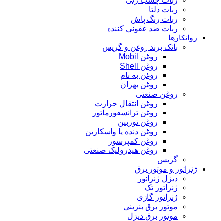
ربات چسب زنی
ربات دلتا
ربات رنگ پاش
ربات ضد عفونی کننده
روانکارها
بانک برند روغن و گریس
روغن Mobil
روغن Shell
روغن به تام
روغن بهران
روغن صنعتی
روغن انتقال حرارت
روغن ترانسفورماتور
روغن توربین
روغن دنده یا واسکازین
روغن کمپرسور
روغن هیدرولیک صنعتی
گریس
ژنراتور و موتور برق
دیزل ژنراتور
ژنراتور تک
ژنراتور گازی
موتور برق بنزینی
موتور برق دیزل