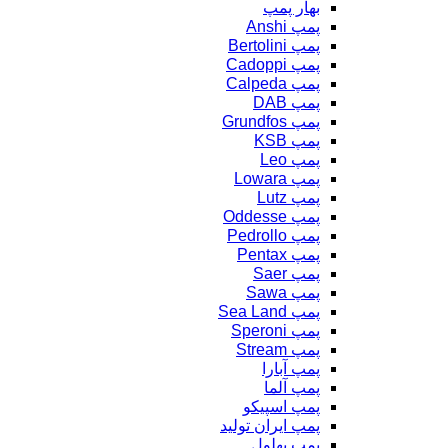
بهار پمپ
پمپ Anshi
پمپ Bertolini
پمپ Cadoppi
پمپ Calpeda
پمپ DAB
پمپ Grundfos
پمپ KSB
پمپ Leo
پمپ Lowara
پمپ Lutz
پمپ Oddesse
پمپ Pedrollo
پمپ Pentax
پمپ Saer
پمپ Sawa
پمپ Sea Land
پمپ Speroni
پمپ Stream
پمپ آبارا
پمپ آلما
پمپ اسپیکو
پمپ ایران تولید
پمپ بهلول