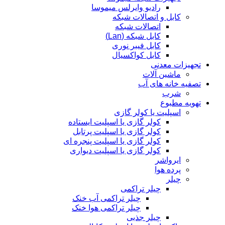
رادیو وایرلس میموسا
کابل و اتصالات شبکه
اتصالات شبکه
کابل شبکه (Lan)
کابل فیبر نوری
کابل کواکسیال
تجهیزات معدنی
ماشین آلات
تصفیه خانه های آب
شرب
تهویه مطبوع
اسپلیت یا کولر گازی
کولر گازی یا اسپلیت ایستاده
کولر گازی یا اسپلیت پرتابل
کولر گازی یا اسپلیت پنجره ای
کولر گازی یا اسپلیت دیواری
ایرواشر
پرده هوا
چیلر
چیلر تراکمی
چیلر تراکمی آب خنک
چیلر تراکمی هوا خنک
چیلر جذبی