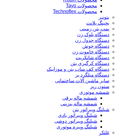
محصولات Tayo
محصولات Technoflex
بتونیر
بچینگ پلانت
پمپ بتن زمینی
دستگاه بلوک زن
دستگاه جدول زن
دستگاه جوش
دستگاه خاموت زن
دستگاه شاتکریت
دستگاه کرگیری بتن
دستگاه کف ساب بتن و موزاییک
دستگاه میلگرد بر
سایر ماشین آلات ساختمانی
ستون ریز
شمشه موتوری
شمشه ماله برقی
شمشه ماله بنزینی
شیلنگ ویبراتور بتن
شیلنگ ویبراتور بادی
شیلنگ ویبراتور دوشی
شیلنگ ویبره موتوری
غلتک