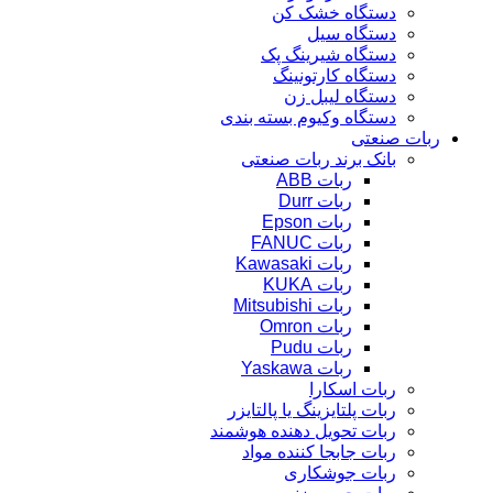
دستگاه خشک کن
دستگاه سیل
دستگاه شیرینگ پک
دستگاه کارتونینگ
دستگاه لیبل زن
دستگاه وکیوم بسته بندی
ربات صنعتی
بانک برند ربات صنعتی
ربات ABB
ربات Durr
ربات Epson
ربات FANUC
ربات Kawasaki
ربات KUKA
ربات Mitsubishi
ربات Omron
ربات Pudu
ربات Yaskawa
ربات اسکارا
ربات پلتایزینگ یا پالتایزر
ربات تحویل دهنده هوشمند
ربات جابجا کننده مواد
ربات جوشکاری