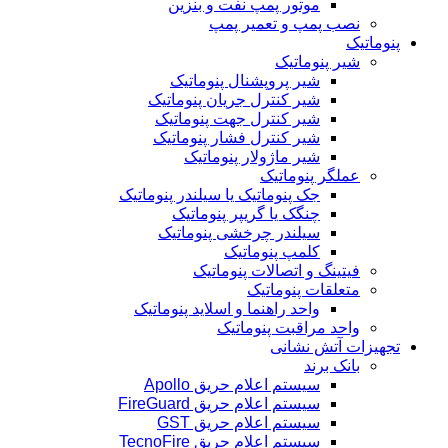
موتور پمپ نفت و بنزین
نصب پمپ و تعمیر پمپ
پنوماتیک
شیر پنوماتیک
شیر پروپشنال پنوماتیک
شیر کنترل جریان پنوماتیک
شیر کنترل جهت پنوماتیک
شیر کنترل فشار پنوماتیک
شیر ماژولار پنوماتیک
عملگر پنوماتیک
جک پنوماتیک یا سیلندر پنوماتیک
چنگک یا گریپر پنوماتیک
سیلندر چرخشی پنوماتیک
کلمپ پنوماتیک
فیتینگ و اتصالات پنوماتیک
متعلقات پنوماتیک
واحد راهنما و اسلاید پنوماتیک
واحد مراقبت پنوماتیک
تجهیزات آتش نشانی
بانک برند
سیستم اعلام حریق Apollo
سیستم اعلام حریق FireGuard
سیستم اعلام حریق GST
سیستم اعلام حریق TecnoFire