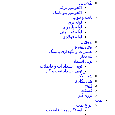
اکچویتور
اکچویتور برقی
اکچویتور پنوماتیک
پایپ و تیوب
لوله برق
لوله پلیمری
لوله غیر آهنی
لوله فولادی
پروفیل
پیچ و مهره
تعمیرات و نگهداری پایپینگ
تله بخار
توپی انسداد
توپی انسداد آب و فاضلاب
توپی انسداد نفت و گاز
شیر آلات
عایق کاری
فلنج
گسکت
لرزه گیر
پمپ
انواع پمپ
ایستگاه پمپاژ فاضلاب
بوستر پمپ