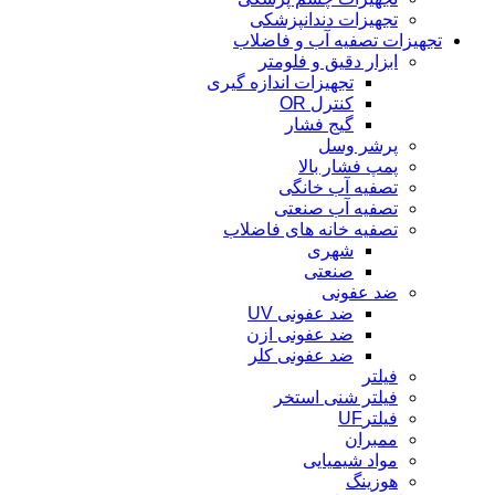
تجهیزات دندانپزشکی
تجهیزات تصفیه آب و فاضلاب
ابزار دقیق و فلومتر
تجهیزات اندازه گیری
کنترل OR
گیج فشار
پرشر وسل
پمپ فشار بالا
تصفیه آب خانگی
تصفیه آب صنعتی
تصفیه خانه های فاضلاب
شهری
صنعتی
ضد عفونی
ضد عفونی UV
ضد عفونی ازن
ضد عفونی کلر
فیلتر
فیلتر شنی استخر
فیلترUF
ممبران
مواد شیمیایی
هوزینگ