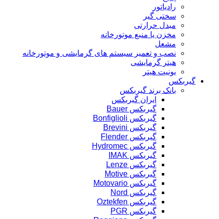
رادیاتور
سختی گیر
مبدل حرارتی
مخزن یا منبع موتورخانه
مشعل
نصب و تعمیر سیستم های گرمایشی و موتورخانه
هیتر گرمایشی
یونیت هیتر
گیربکس
بانک برند گیربکس
ایران گیربکس
گیربکس Bauer
گیربکس Bonfiglioli
گیربکس Brevini
گیربکس Flender
گیربکس Hydromec
گیربکس IMAK
گیربکس Lenze
گیربکس Motive
گیربکس Motovario
گیربکس Nord
گیربکس Oztekfen
گیربکس PGR