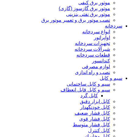
موتور برق کیفی
موتور برق گازسوز (گازی)
موتور برق نفتی بنزینی
نصب موتور برق و تعمیر موتور برق
سردخانه
انواع سردخانه
اواپراتور
تجهیزات سردخانه
شیرآلات سردخانه
قطعات سردخانه
کندانسور
لوازم مصرفی
نصب و راه اندازی
سیم و کابل
سیم و کابل ساختمانی
سیم و کابل قابل انعطاف
کابل گرد
کابل ابزار دقیق
کابل خودنگهدار
کابل فشار ضعیف
کابل فشار قوی
کابل فشار متوسط
کابل کنترل
کابل مخابراتی