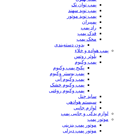
پمپ توان تک
پمپ نوید سهند
پمپ نوید موتور
پمپیران
راد پمپ
فدک پمپ
محک پمپ
بدون دسته‌بندی
پمپ هواده و خلاء
بلوئر روتس
پمپ وکیوم
پکیج پمپ وکیوم
پمپ بوستر وکیوم
پمپ وکیوم آبی
پمپ وکیوم خشک
پمپ وکیوم روغنی
ساید چنل
سیستم هوادهی
لوازم جانبی
لوازم یدکی و جانبی پمپ
موتور پمپ
موتور پمپ بنزینی
موتور پمپ دیزلی