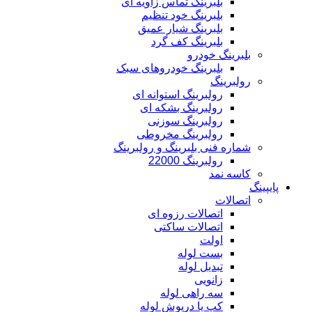
بلبرینگ تماس زاویه ای
بلبرینگ خود تنظیم
بلبرینگ شیار عمیق
بلبرینگ کف گرد
بلبرینگ خودرو
بلبرینگ خودروهای سبک
رولبرینگ
رولبرینگ استوانه ای
رولبرینگ بشکه ای
رولبرینگ سوزنی
رولبرینگ مخروطی
شماره فنی بلبرینگ و رولبرینگ
رولبرینگ 22000
کاسه نمد
پایپینگ
اتصالات
اتصالات رزوه ای
اتصالات ساکتی
اولت
بست لوله
تبدیل لوله
زانویی
سه راهی لوله
کپ یا درپوش لوله