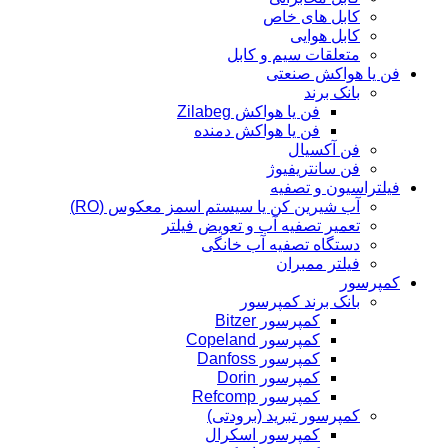
کابل های خاص
کابل هوایی
متعلقات سیم و کابل
فن یا هواکش صنعتی
بانک برند
فن یا هواکش Zilabeg
فن یا هواکش دمنده
فن آکسیال
فن سانتریفیوژ
فیلتراسیون و تصفیه
آب شیرین کن یا سیستم اسمز معکوس (RO)
تعمیر تصفیه آب و تعویض فیلتر
دستگاه تصفیه آب خانگی
فیلتر ممبران
کمپرسور
بانک برند کمپرسور
کمپرسور Bitzer
کمپرسور Copeland
کمپرسور Danfoss
کمپرسور Dorin
کمپرسور Refcomp
کمپرسور تبرید (برودتی)
کمپرسور اسکرال