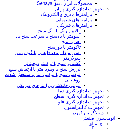
محصولات ابزار دقیق Sensys
تجهیزات اندازه گیری پرتابل
پارامترهای برق و الکترونیک
پارامترهای شیمیایی
پارامترهای فیزیکی
آنالایزر رنگ یا رنگ سنج
آنمومتر یا بادسنج یا سرعت سنج باد
آهنربا سنج
تاکومتر یا دورسنج
تستر میدان مغناطیسی یا گوس متر
سولارمتر
گشتاور سنج یا ترکمتر دیجیتالی
لرزش سنج یا ویبره متر یا ارتعاش سنج
لوکس سنج یا لوکس متر یا سنجش شدت
روشنایی
مولتی فانکشن پارامترهای فیزیکی
تجهیزات اندازه گیری دما
تجهیزات اندازه گیری سطح
تجهیزات اندازه گیری فلو
تجهیزات کالیبراسیون
دیتالاگر یا رکوردر
اتوماسیون صنعتی
اچ ام آی