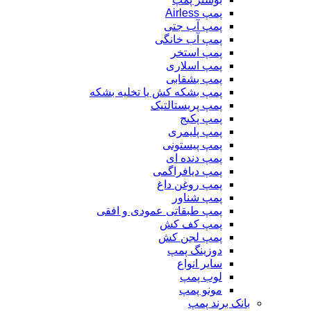
پمپ Airless
پمپ آب جتی
پمپ آب خانگی
پمپ استخر
پمپ اسلاری
پمپ بشقابی
پمپ بشکه کش یا تخلیه بشکه
پمپ پریستالتیک
پمپ پکیج
پمپ پلیمری
پمپ پیستونی
پمپ دنده ای
پمپ دیافراگمی
پمپ روغن داغ
پمپ شناور
پمپ طبقاتی عمودی و افقی
پمپ کف کش
پمپ لجن کش
دوزینگ پمپ
سایر انواع
لوب پمپ
مونو پمپ
بانک برند پمپ