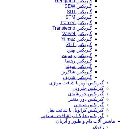
گیربکس Reggiana
گیربکس SEW
گیربکس SITI
گیربکس STM
گیربکس Tramec
گیربکس Transtecno
گیربکس Varvel
گیربکس Yilmaz
گیربکس ZET
گیربکس بهین
گیربکس رضایت
گیربکس رهنما
گیربکس سهند
گیربکس شاکرین
گیربکس شریف
گیربکس آویز یا شافت موازی
گیربکس حلزونی
گیربکس خورشیدی
گیربکس دور متغیر
گیربکس صنعتی
گیربکس کرانویل یا شافت بغل
گیربکس هلیکال یا شافت مستقیم
ماشین آلات دام و طیور و آبزیان
آبزیان