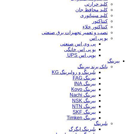
کلید حرارتی
کلید محافظ جان
کلید مینیاتوری
کنتاکتور
کنتاکتور خلاء
نصب و تعمیر تجهیزات برق صنعتی
یو پی اس
پی وی اس صنعتی
یو پی اس خانگی
یوپی اس UPS
بیرینگ
بانک برند بیرینگ
بلبرینگ و رولبرینگ KG
بیرینگ FAG
بیرینگ INA
بیرینگ Koyo
بیرینگ Nachi
بیرینگ NSK
بیرینگ NTN
بیرینگ SKF
بیرینگ Timken
بلبرینگ
بلبرینگ ایگرگ