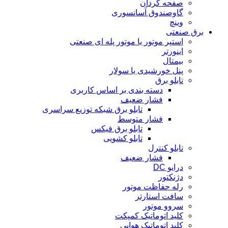
صفحه گردان
گاوصندوق آسانسوری
وینچ
برق صنعتی
استپر موتور یا موتور پله ای صنعتی
اینورتر
بیمتال
پنل خورشیدی یا سولار
تابلو برق
دسته بندی بر اساس کاربری
فشار ضعیف
تابلو برق شبکه توزیع سراسری
فشار متوسط
تابلو برق فیکس
تابلو کشویی
تابلو کنترل
فشار ضعیف
درایو DC
دژنکتور
رله حفاظت موتور
سافت استارتر
سروو موتور
کلید اتوماتیک کمپکت
کلید اتوماتیک هوایی