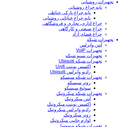
تجهیزات روشنایی
پایه چراغ روشنایی
پایه چراغ پارکی حیاطی
پایه چراغ خیابانی روشنایی
چراغ اداری، تجاری و فروشگاهی
چراغ صنعتی و کارگاهی
چراغ فضای آزاد
تجهیزات شبکه
آنتن وایرلس
تجهیزات VoIP
تجهیزات پسیو شبکه
تجهیزات شبکه Ubiquiti
اکسس پوینت Unifi
رادیو وایرلس Ubiquiti
تجهیزات شبکه سیسکو
روتر سیسکو
سوئیچ سیسکو
تجهیزات شبکه میکروتیک
آنتن میکروتیک
اکسس پوینت میکروتیک
رادیو وایرلس میکروتیک
روتر میکروتیک
لوازم جانبی میکروتیک
تجهیزات شبکه میموسا