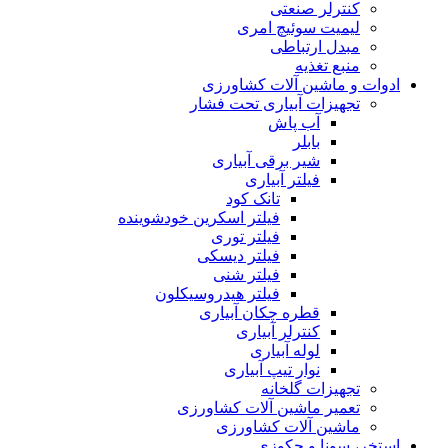
کنترلر صنعتی
لیمیت سوئیچ امری
مبدل ارتباطی
منبع تغذیه
ادوات و ماشین آلات کشاورزی
تجهیزات آبیاری تحت فشار
آب پاش
بابلر
شیر برقی آبیاری
فیلتر آبیاری
تانک کود
فیلتر اسکرین خودشوینده
فیلتر توری
فیلتر دیسکی
فیلتر شنی
فیلتر هیدروسیکلون
قطره چکان آبیاری
کنترلر آبیاری
لوله آبیاری
نوار تیپ آبیاری
تجهیزات گلخانه
تعمیر ماشین آلات کشاورزی
ماشین آلات کشاورزی
استخر، سونا و جکوزی