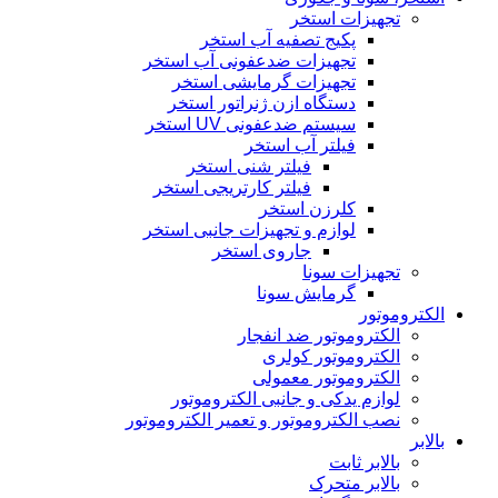
تجهیزات استخر
پکیج تصفیه آب استخر
تجهیزات ضدعفونی آب استخر
تجهیزات گرمایشی استخر
دستگاه ازن ژنراتور استخر
سیستم ضدعفونی UV استخر
فیلتر آب استخر
فیلتر شنی استخر
فیلتر کارتریجی استخر
کلرزن استخر
لوازم و تجهیزات جانبی استخر
جاروی استخر
تجهیزات سونا
گرمایش سونا
الکتروموتور
الکتروموتور ضد انفجار
الکتروموتور کولری
الکتروموتور معمولی
لوازم یدکی و جانبی الکتروموتور
نصب الکتروموتور و تعمیر الکتروموتور
بالابر
بالابر ثابت
بالابر متحرک