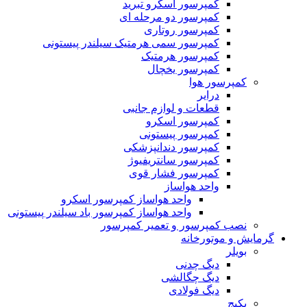
کمپرسور اسکرو تبرید
کمپرسور دو مرحله ای
کمپرسور روتاری
کمپرسور سمی هرمتیک سیلندر پیستونی
کمپرسور هرمتیک
کمپرسور یخچال
کمپرسور هوا
درایر
قطعات و لوازم جانبی
کمپرسور اسکرو
کمپرسور پیستونی
کمپرسور دندانپزشکی
کمپرسور سانتریفیوژ
کمپرسور فشار قوی
واحد هواساز
واحد هواساز کمپرسور اسکرو
واحد هواساز کمپرسور باد سیلندر پیستونی
نصب کمپرسور و تعمیر کمپرسور
گرمایش و موتورخانه
بویلر
دیگ چدنی
دیگ چگالشی
دیگ فولادی
پکیج