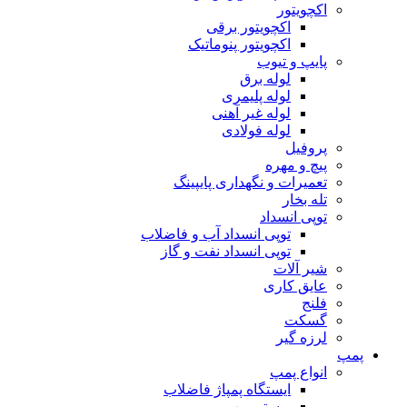
اکچویتور
اکچویتور برقی
اکچویتور پنوماتیک
پایپ و تیوب
لوله برق
لوله پلیمری
لوله غیر آهنی
لوله فولادی
پروفیل
پیچ و مهره
تعمیرات و نگهداری پایپینگ
تله بخار
توپی انسداد
توپی انسداد آب و فاضلاب
توپی انسداد نفت و گاز
شیر آلات
عایق کاری
فلنج
گسکت
لرزه گیر
پمپ
انواع پمپ
ایستگاه پمپاژ فاضلاب
بوستر پمپ