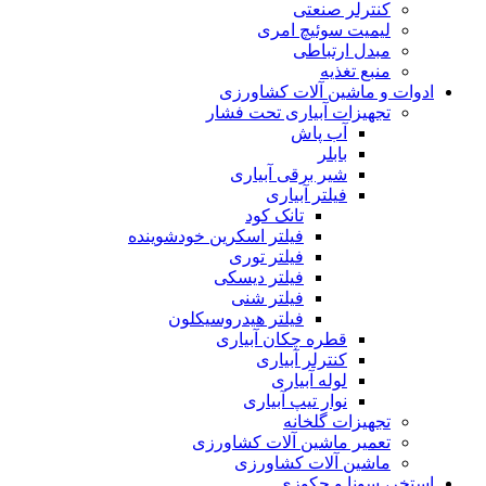
کنترلر صنعتی
لیمیت سوئیچ امری
مبدل ارتباطی
منبع تغذیه
ادوات و ماشین آلات کشاورزی
تجهیزات آبیاری تحت فشار
آب پاش
بابلر
شیر برقی آبیاری
فیلتر آبیاری
تانک کود
فیلتر اسکرین خودشوینده
فیلتر توری
فیلتر دیسکی
فیلتر شنی
فیلتر هیدروسیکلون
قطره چکان آبیاری
کنترلر آبیاری
لوله آبیاری
نوار تیپ آبیاری
تجهیزات گلخانه
تعمیر ماشین آلات کشاورزی
ماشین آلات کشاورزی
استخر، سونا و جکوزی