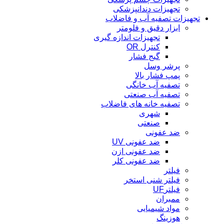
تجهیزات دندانپزشکی
تجهیزات تصفیه آب و فاضلاب
ابزار دقیق و فلومتر
تجهیزات اندازه گیری
کنترل OR
گیج فشار
پرشر وسل
پمپ فشار بالا
تصفیه آب خانگی
تصفیه آب صنعتی
تصفیه خانه های فاضلاب
شهری
صنعتی
ضد عفونی
ضد عفونی UV
ضد عفونی ازن
ضد عفونی کلر
فیلتر
فیلتر شنی استخر
فیلترUF
ممبران
مواد شیمیایی
هوزینگ