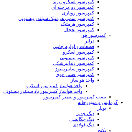
کمپرسور اسکرو تبرید
کمپرسور دو مرحله ای
کمپرسور روتاری
کمپرسور سمی هرمتیک سیلندر پیستونی
کمپرسور هرمتیک
کمپرسور یخچال
کمپرسور هوا
درایر
قطعات و لوازم جانبی
کمپرسور اسکرو
کمپرسور پیستونی
کمپرسور دندانپزشکی
کمپرسور سانتریفیوژ
کمپرسور فشار قوی
واحد هواساز
واحد هواساز کمپرسور اسکرو
واحد هواساز کمپرسور باد سیلندر پیستونی
نصب کمپرسور و تعمیر کمپرسور
گرمایش و موتورخانه
بویلر
دیگ چدنی
دیگ چگالشی
دیگ فولادی
پکیج