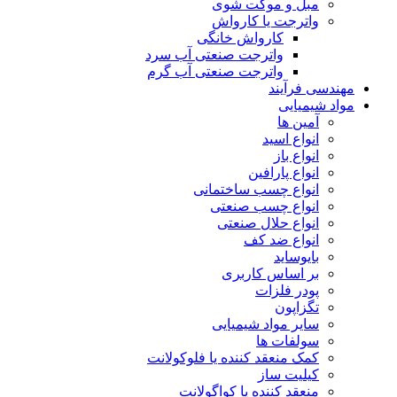
مبل و موکت شوی
واترجت یا کارواش
کارواش خانگی
واترجت صنعتی آب سرد
واترجت صنعتی آب گرم
مهندسی فرآیند
مواد شیمیایی
آمین ها
انواع اسید
انواع باز
انواع پارافین
انواع چسب ساختمانی
انواع چسب صنعتی
انواع حلال صنعتی
انواع ضد کف
بایوساید
بر اساس کاربری
پودر فلزات
تگزاپون
سایر مواد شیمیایی
سولفات ها
کمک منعقد کننده یا فلوکولانت
کیلیت ساز
منعقد کننده یا کواگولانت