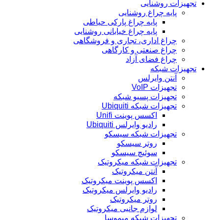
تجهیزات روشنایی
پایه چراغ روشنایی
پایه چراغ پارکی حیاطی
پایه چراغ خیابانی روشنایی
چراغ اداری، تجاری و فروشگاهی
چراغ صنعتی و کارگاهی
چراغ فضای آزاد
تجهیزات شبکه
آنتن وایرلس
تجهیزات VoIP
تجهیزات پسیو شبکه
تجهیزات شبکه Ubiquiti
اکسس پوینت Unifi
رادیو وایرلس Ubiquiti
تجهیزات شبکه سیسکو
روتر سیسکو
سوئیچ سیسکو
تجهیزات شبکه میکروتیک
آنتن میکروتیک
اکسس پوینت میکروتیک
رادیو وایرلس میکروتیک
روتر میکروتیک
لوازم جانبی میکروتیک
تجهیزات شبکه میموسا