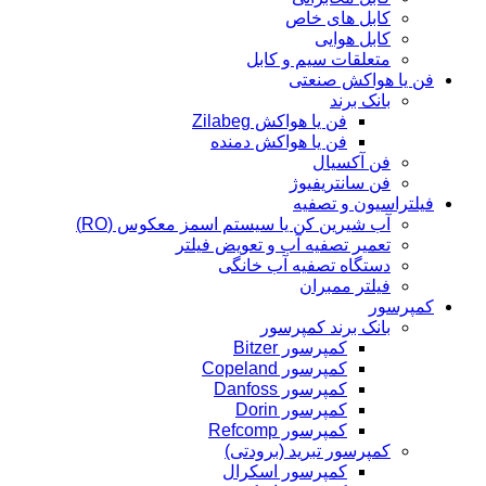
کابل های خاص
کابل هوایی
متعلقات سیم و کابل
فن یا هواکش صنعتی
بانک برند
فن یا هواکش Zilabeg
فن یا هواکش دمنده
فن آکسیال
فن سانتریفیوژ
فیلتراسیون و تصفیه
آب شیرین کن یا سیستم اسمز معکوس (RO)
تعمیر تصفیه آب و تعویض فیلتر
دستگاه تصفیه آب خانگی
فیلتر ممبران
کمپرسور
بانک برند کمپرسور
کمپرسور Bitzer
کمپرسور Copeland
کمپرسور Danfoss
کمپرسور Dorin
کمپرسور Refcomp
کمپرسور تبرید (برودتی)
کمپرسور اسکرال