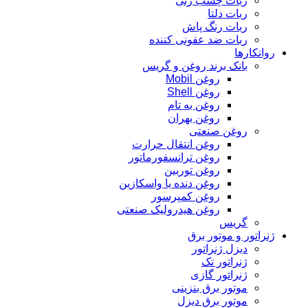
ربات چسب زنی
ربات دلتا
ربات رنگ پاش
ربات ضد عفونی کننده
روانکارها
بانک برند روغن و گریس
روغن Mobil
روغن Shell
روغن به تام
روغن بهران
روغن صنعتی
روغن انتقال حرارت
روغن ترانسفورماتور
روغن توربین
روغن دنده یا واسکازین
روغن کمپرسور
روغن هیدرولیک صنعتی
گریس
ژنراتور و موتور برق
دیزل ژنراتور
ژنراتور تک
ژنراتور گازی
موتور برق بنزینی
موتور برق دیزل