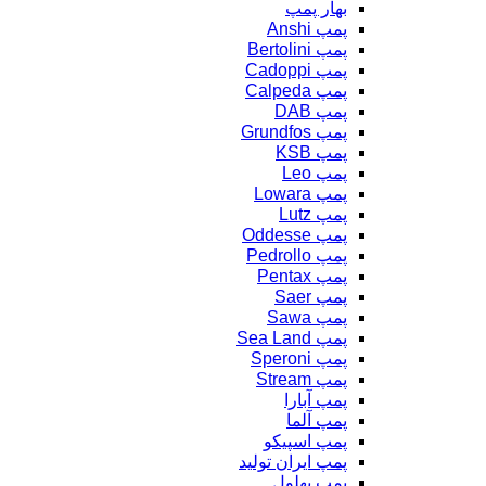
بهار پمپ
پمپ Anshi
پمپ Bertolini
پمپ Cadoppi
پمپ Calpeda
پمپ DAB
پمپ Grundfos
پمپ KSB
پمپ Leo
پمپ Lowara
پمپ Lutz
پمپ Oddesse
پمپ Pedrollo
پمپ Pentax
پمپ Saer
پمپ Sawa
پمپ Sea Land
پمپ Speroni
پمپ Stream
پمپ آبارا
پمپ آلما
پمپ اسپیکو
پمپ ایران تولید
پمپ بهلول