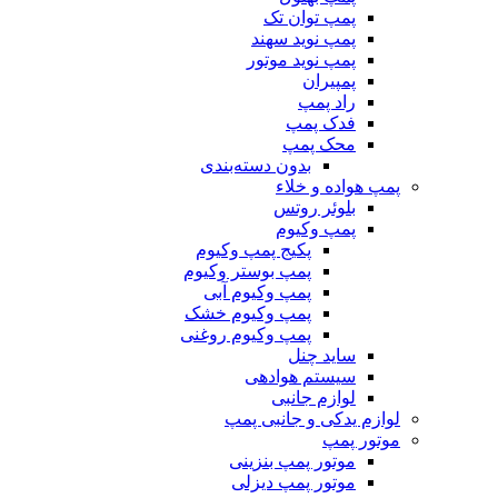
پمپ توان تک
پمپ نوید سهند
پمپ نوید موتور
پمپیران
راد پمپ
فدک پمپ
محک پمپ
بدون دسته‌بندی
پمپ هواده و خلاء
بلوئر روتس
پمپ وکیوم
پکیج پمپ وکیوم
پمپ بوستر وکیوم
پمپ وکیوم آبی
پمپ وکیوم خشک
پمپ وکیوم روغنی
ساید چنل
سیستم هوادهی
لوازم جانبی
لوازم یدکی و جانبی پمپ
موتور پمپ
موتور پمپ بنزینی
موتور پمپ دیزلی