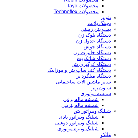
محصولات Tayo
محصولات Technoflex
بتونیر
بچینگ پلانت
پمپ بتن زمینی
دستگاه بلوک زن
دستگاه جدول زن
دستگاه جوش
دستگاه خاموت زن
دستگاه شاتکریت
دستگاه کرگیری بتن
دستگاه کف ساب بتن و موزاییک
دستگاه میلگرد بر
سایر ماشین آلات ساختمانی
ستون ریز
شمشه موتوری
شمشه ماله برقی
شمشه ماله بنزینی
شیلنگ ویبراتور بتن
شیلنگ ویبراتور بادی
شیلنگ ویبراتور دوشی
شیلنگ ویبره موتوری
غلتک