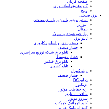
صفحه گردان
گاوصندوق آسانسوری
وینچ
برق صنعتی
استپر موتور یا موتور پله ای صنعتی
اینورتر
بیمتال
پنل خورشیدی یا سولار
تابلو برق
دسته بندی بر اساس کاربری
فشار ضعیف
تابلو برق شبکه توزیع سراسری
فشار متوسط
تابلو برق فیکس
تابلو کشویی
تابلو کنترل
فشار ضعیف
درایو DC
دژنکتور
رله حفاظت موتور
سافت استارتر
سروو موتور
کلید اتوماتیک کمپکت
کلید اتوماتیک هوایی