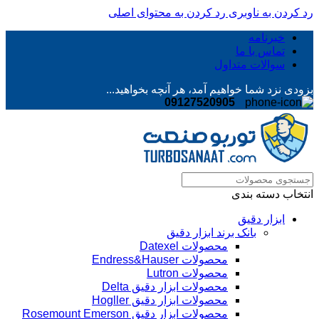
رد کردن به ناوبری
رد کردن به محتوای اصلی
خبرنامه
تماس با ما
سوالات متداول
بزودی نزد شما خواهیم آمد، هر آنچه بخواهید...
09127520905
انتخاب دسته بندی
ابزار دقیق
بانک برند ابزار دقیق
محصولات Datexel
محصولات Endress&Hauser
محصولات Lutron
محصولات ابزار دقیق Delta
محصولات ابزار دقیق Hogller
محصولات ابزار دقیق Rosemount Emerson