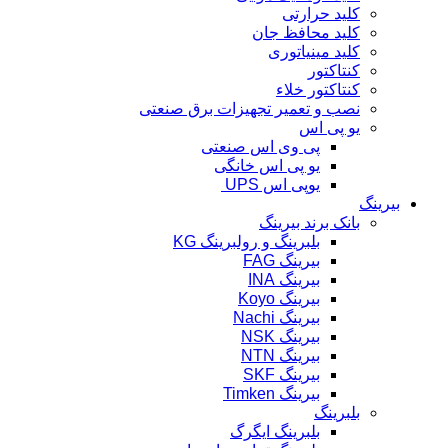
کلید حرارتی
کلید محافظ جان
کلید مینیاتوری
کنتاکتور
کنتاکتور خلاء
نصب و تعمیر تجهیزات برق صنعتی
یو پی اس
پی وی اس صنعتی
یو پی اس خانگی
یوپی اس UPS
بیرینگ
بانک برند بیرینگ
بلبرینگ و رولبرینگ KG
بیرینگ FAG
بیرینگ INA
بیرینگ Koyo
بیرینگ Nachi
بیرینگ NSK
بیرینگ NTN
بیرینگ SKF
بیرینگ Timken
بلبرینگ
بلبرینگ ایگرگ