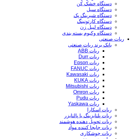
دستگاه خشک کن
دستگاه سیل
دستگاه شیرینگ پک
دستگاه کارتونینگ
دستگاه لیبل زن
دستگاه وکیوم بسته بندی
ربات صنعتی
بانک برند ربات صنعتی
ربات ABB
ربات Durr
ربات Epson
ربات FANUC
ربات Kawasaki
ربات KUKA
ربات Mitsubishi
ربات Omron
ربات Pudu
ربات Yaskawa
ربات اسکارا
ربات پلتایزینگ یا پالتایزر
ربات تحویل دهنده هوشمند
ربات جابجا کننده مواد
ربات جوشکاری