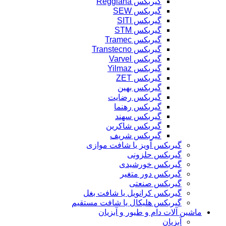
گیربکس Reggiana
گیربکس SEW
گیربکس SITI
گیربکس STM
گیربکس Tramec
گیربکس Transtecno
گیربکس Varvel
گیربکس Yilmaz
گیربکس ZET
گیربکس بهین
گیربکس رضایت
گیربکس رهنما
گیربکس سهند
گیربکس شاکرین
گیربکس شریف
گیربکس آویز یا شافت موازی
گیربکس حلزونی
گیربکس خورشیدی
گیربکس دور متغیر
گیربکس صنعتی
گیربکس کرانویل یا شافت بغل
گیربکس هلیکال یا شافت مستقیم
ماشین آلات دام و طیور و آبزیان
آبزیان