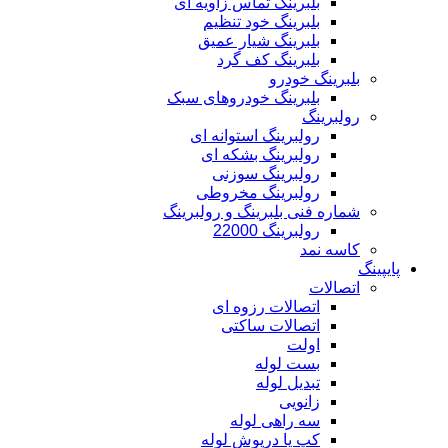
بلبرینگ تماس زاویه ای
بلبرینگ خود تنظیم
بلبرینگ شیار عمیق
بلبرینگ کف گرد
بلبرینگ خودرو
بلبرینگ خودروهای سبک
رولبرینگ
رولبرینگ استوانه ای
رولبرینگ بشکه ای
رولبرینگ سوزنی
رولبرینگ مخروطی
شماره فنی بلبرینگ و رولبرینگ
رولبرینگ 22000
کاسه نمد
پایپینگ
اتصالات
اتصالات رزوه ای
اتصالات ساکتی
اولت
بست لوله
تبدیل لوله
زانویی
سه راهی لوله
کپ یا درپوش لوله