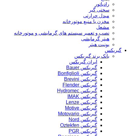
رادیاتور
سختی گیر
مبدل حرارتی
مخزن یا منبع موتورخانه
مشعل
نصب و تعمیر سیستم های گرمایشی و موتورخانه
هیتر گرمایشی
یونیت هیتر
گیربکس
بانک برند گیربکس
ایران گیربکس
گیربکس Bauer
گیربکس Bonfiglioli
گیربکس Brevini
گیربکس Flender
گیربکس Hydromec
گیربکس IMAK
گیربکس Lenze
گیربکس Motive
گیربکس Motovario
گیربکس Nord
گیربکس Oztekfen
گیربکس PGR