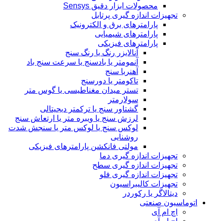
محصولات ابزار دقیق Sensys
تجهیزات اندازه گیری پرتابل
پارامترهای برق و الکترونیک
پارامترهای شیمیایی
پارامترهای فیزیکی
آنالایزر رنگ یا رنگ سنج
آنمومتر یا بادسنج یا سرعت سنج باد
آهنربا سنج
تاکومتر یا دورسنج
تستر میدان مغناطیسی یا گوس متر
سولارمتر
گشتاور سنج یا ترکمتر دیجیتالی
لرزش سنج یا ویبره متر یا ارتعاش سنج
لوکس سنج یا لوکس متر یا سنجش شدت
روشنایی
مولتی فانکشن پارامترهای فیزیکی
تجهیزات اندازه گیری دما
تجهیزات اندازه گیری سطح
تجهیزات اندازه گیری فلو
تجهیزات کالیبراسیون
دیتالاگر یا رکوردر
اتوماسیون صنعتی
اچ ام آی