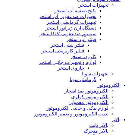
تجهیزات استخر
پکیج تصفیه آب استخر
تجهیزات ضدعفونی آب استخر
تجهیزات گرمایشی استخر
دستگاه ازن ژنراتور استخر
سیستم ضدعفونی UV استخر
فیلتر آب استخر
فیلتر شنی استخر
فیلتر کارتریجی استخر
کلرزن استخر
لوازم و تجهیزات جانبی استخر
جاروی استخر
تجهیزات سونا
گرمایش سونا
الکتروموتور
الکتروموتور ضد انفجار
الکتروموتور کولری
الکتروموتور معمولی
لوازم یدکی و جانبی الکتروموتور
نصب الکتروموتور و تعمیر الکتروموتور
بالابر
بالابر ثابت
بالابر متحرک