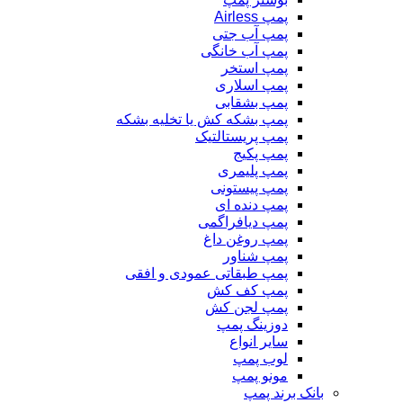
پمپ Airless
پمپ آب جتی
پمپ آب خانگی
پمپ استخر
پمپ اسلاری
پمپ بشقابی
پمپ بشکه کش یا تخلیه بشکه
پمپ پریستالتیک
پمپ پکیج
پمپ پلیمری
پمپ پیستونی
پمپ دنده ای
پمپ دیافراگمی
پمپ روغن داغ
پمپ شناور
پمپ طبقاتی عمودی و افقی
پمپ کف کش
پمپ لجن کش
دوزینگ پمپ
سایر انواع
لوب پمپ
مونو پمپ
بانک برند پمپ