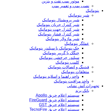
موتور پمپ نفت و بنزین
نصب پمپ و تعمیر پمپ
پنوماتیک
شیر پنوماتیک
شیر پروپشنال پنوماتیک
شیر کنترل جریان پنوماتیک
شیر کنترل جهت پنوماتیک
شیر کنترل فشار پنوماتیک
شیر ماژولار پنوماتیک
عملگر پنوماتیک
جک پنوماتیک یا سیلندر پنوماتیک
چنگک یا گریپر پنوماتیک
سیلندر چرخشی پنوماتیک
کلمپ پنوماتیک
فیتینگ و اتصالات پنوماتیک
متعلقات پنوماتیک
واحد راهنما و اسلاید پنوماتیک
واحد مراقبت پنوماتیک
تجهیزات آتش نشانی
بانک برند
سیستم اعلام حریق Apollo
سیستم اعلام حریق FireGuard
سیستم اعلام حریق GST
سیستم اعلام حریق TecnoFire