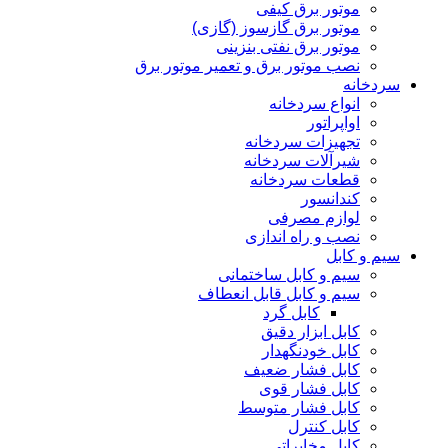
موتور برق کیفی
موتور برق گازسوز (گازی)
موتور برق نفتی بنزینی
نصب موتور برق و تعمیر موتور برق
سردخانه
انواع سردخانه
اواپراتور
تجهیزات سردخانه
شیرآلات سردخانه
قطعات سردخانه
کندانسور
لوازم مصرفی
نصب و راه اندازی
سیم و کابل
سیم و کابل ساختمانی
سیم و کابل قابل انعطاف
کابل گرد
کابل ابزار دقیق
کابل خودنگهدار
کابل فشار ضعیف
کابل فشار قوی
کابل فشار متوسط
کابل کنترل
کابل مخابراتی