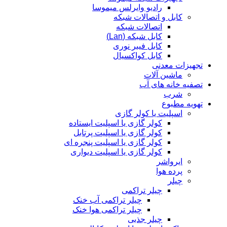
رادیو وایرلس میموسا
کابل و اتصالات شبکه
اتصالات شبکه
کابل شبکه (Lan)
کابل فیبر نوری
کابل کواکسیال
تجهیزات معدنی
ماشین آلات
تصفیه خانه های آب
شرب
تهویه مطبوع
اسپلیت یا کولر گازی
کولر گازی یا اسپلیت ایستاده
کولر گازی یا اسپلیت پرتابل
کولر گازی یا اسپلیت پنجره ای
کولر گازی یا اسپلیت دیواری
ایرواشر
پرده هوا
چیلر
چیلر تراکمی
چیلر تراکمی آب خنک
چیلر تراکمی هوا خنک
چیلر جذبی