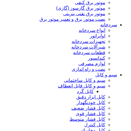
موتور برق کیفی
موتور برق گازسوز (گازی)
موتور برق نفتی بنزینی
نصب موتور برق و تعمیر موتور برق
سردخانه
انواع سردخانه
اواپراتور
تجهیزات سردخانه
شیرآلات سردخانه
قطعات سردخانه
کندانسور
لوازم مصرفی
نصب و راه اندازی
سیم و کابل
سیم و کابل ساختمانی
سیم و کابل قابل انعطاف
کابل گرد
کابل ابزار دقیق
کابل خودنگهدار
کابل فشار ضعیف
کابل فشار قوی
کابل فشار متوسط
کابل کنترل
کابل مخابراتی