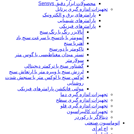
محصولات ابزار دقیق Sensys
تجهیزات اندازه گیری پرتابل
پارامترهای برق و الکترونیک
پارامترهای شیمیایی
پارامترهای فیزیکی
آنالایزر رنگ یا رنگ سنج
آنمومتر یا بادسنج یا سرعت سنج باد
آهنربا سنج
تاکومتر یا دورسنج
تستر میدان مغناطیسی یا گوس متر
سولارمتر
گشتاور سنج یا ترکمتر دیجیتالی
لرزش سنج یا ویبره متر یا ارتعاش سنج
لوکس سنج یا لوکس متر یا سنجش شدت
روشنایی
مولتی فانکشن پارامترهای فیزیکی
تجهیزات اندازه گیری دما
تجهیزات اندازه گیری سطح
تجهیزات اندازه گیری فلو
تجهیزات کالیبراسیون
دیتالاگر یا رکوردر
اتوماسیون صنعتی
اچ ام آی