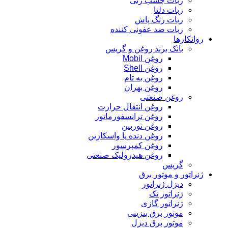
ربات چسب زنی
ربات دلتا
ربات رنگ پاش
ربات ضد عفونی کننده
روانکارها
بانک برند روغن و گریس
روغن Mobil
روغن Shell
روغن به تام
روغن بهران
روغن صنعتی
روغن انتقال حرارت
روغن ترانسفورماتور
روغن توربین
روغن دنده یا واسکازین
روغن کمپرسور
روغن هیدرولیک صنعتی
گریس
ژنراتور و موتور برق
دیزل ژنراتور
ژنراتور تک
ژنراتور گازی
موتور برق بنزینی
موتور برق دیزل