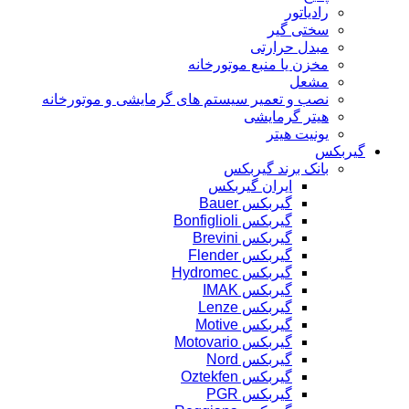
رادیاتور
سختی گیر
مبدل حرارتی
مخزن یا منبع موتورخانه
مشعل
نصب و تعمیر سیستم های گرمایشی و موتورخانه
هیتر گرمایشی
یونیت هیتر
گیربکس
بانک برند گیربکس
ایران گیربکس
گیربکس Bauer
گیربکس Bonfiglioli
گیربکس Brevini
گیربکس Flender
گیربکس Hydromec
گیربکس IMAK
گیربکس Lenze
گیربکس Motive
گیربکس Motovario
گیربکس Nord
گیربکس Oztekfen
گیربکس PGR