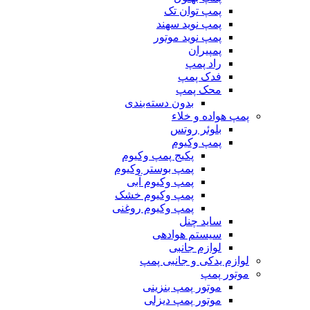
پمپ توان تک
پمپ نوید سهند
پمپ نوید موتور
پمپیران
راد پمپ
فدک پمپ
محک پمپ
بدون دسته‌بندی
پمپ هواده و خلاء
بلوئر روتس
پمپ وکیوم
پکیج پمپ وکیوم
پمپ بوستر وکیوم
پمپ وکیوم آبی
پمپ وکیوم خشک
پمپ وکیوم روغنی
ساید چنل
سیستم هوادهی
لوازم جانبی
لوازم یدکی و جانبی پمپ
موتور پمپ
موتور پمپ بنزینی
موتور پمپ دیزلی