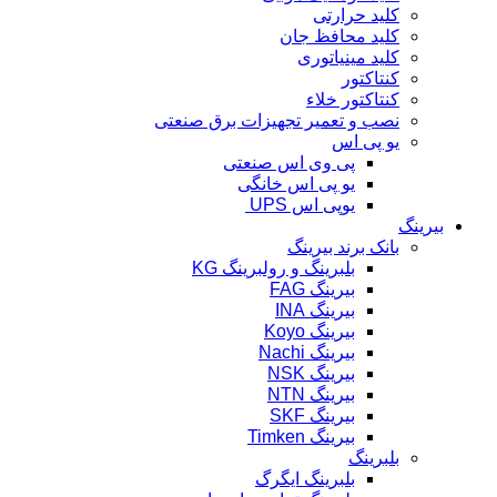
کلید حرارتی
کلید محافظ جان
کلید مینیاتوری
کنتاکتور
کنتاکتور خلاء
نصب و تعمیر تجهیزات برق صنعتی
یو پی اس
پی وی اس صنعتی
یو پی اس خانگی
یوپی اس UPS
بیرینگ
بانک برند بیرینگ
بلبرینگ و رولبرینگ KG
بیرینگ FAG
بیرینگ INA
بیرینگ Koyo
بیرینگ Nachi
بیرینگ NSK
بیرینگ NTN
بیرینگ SKF
بیرینگ Timken
بلبرینگ
بلبرینگ ایگرگ