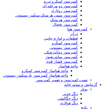
کمپرسور اسکرو تبرید
کمپرسور دو مرحله ای
کمپرسور روتاری
کمپرسور سمی هرمتیک سیلندر پیستونی
کمپرسور هرمتیک
کمپرسور یخچال
کمپرسور هوا
درایر
قطعات و لوازم جانبی
کمپرسور اسکرو
کمپرسور پیستونی
کمپرسور دندانپزشکی
کمپرسور سانتریفیوژ
کمپرسور فشار قوی
واحد هواساز
واحد هواساز کمپرسور اسکرو
واحد هواساز کمپرسور باد سیلندر پیستونی
نصب کمپرسور و تعمیر کمپرسور
گرمایش و موتورخانه
بویلر
دیگ چدنی
دیگ چگالشی
دیگ فولادی
پکیج