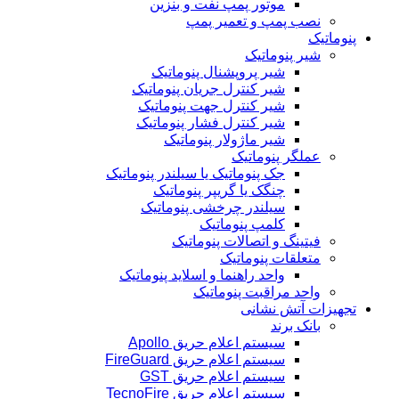
موتور پمپ نفت و بنزین
نصب پمپ و تعمیر پمپ
پنوماتیک
شیر پنوماتیک
شیر پروپشنال پنوماتیک
شیر کنترل جریان پنوماتیک
شیر کنترل جهت پنوماتیک
شیر کنترل فشار پنوماتیک
شیر ماژولار پنوماتیک
عملگر پنوماتیک
جک پنوماتیک یا سیلندر پنوماتیک
چنگک یا گریپر پنوماتیک
سیلندر چرخشی پنوماتیک
کلمپ پنوماتیک
فیتینگ و اتصالات پنوماتیک
متعلقات پنوماتیک
واحد راهنما و اسلاید پنوماتیک
واحد مراقبت پنوماتیک
تجهیزات آتش نشانی
بانک برند
سیستم اعلام حریق Apollo
سیستم اعلام حریق FireGuard
سیستم اعلام حریق GST
سیستم اعلام حریق TecnoFire