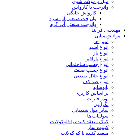
مبل و موکت شوی
واترجت یا کارواش
کارواش خانگی
واترجت صنعتی آب سرد
واترجت صنعتی آب گرم
مهندسی فرآیند
مواد شیمیایی
آمین ها
انواع اسید
انواع باز
انواع پارافین
انواع چسب ساختمانی
انواع چسب صنعتی
انواع حلال صنعتی
انواع ضد کف
بایوساید
بر اساس کاربری
پودر فلزات
تگزاپون
سایر مواد شیمیایی
سولفات ها
کمک منعقد کننده یا فلوکولانت
کیلیت ساز
منعقد کننده یا کواگولانت