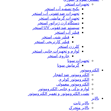
تجهیزات استخر
پکیج تصفیه آب استخر
تجهیزات ضدعفونی آب استخر
تجهیزات گرمایشی استخر
دستگاه ازن ژنراتور استخر
سیستم ضدعفونی UV استخر
فیلتر آب استخر
فیلتر شنی استخر
فیلتر کارتریجی استخر
کلرزن استخر
لوازم و تجهیزات جانبی استخر
جاروی استخر
تجهیزات سونا
گرمایش سونا
الکتروموتور
الکتروموتور ضد انفجار
الکتروموتور کولری
الکتروموتور معمولی
لوازم یدکی و جانبی الکتروموتور
نصب الکتروموتور و تعمیر الکتروموتور
بالابر
بالابر ثابت
بالابر متحرک