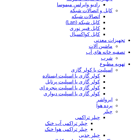
رادیو وایرلس میموسا
کابل و اتصالات شبکه
اتصالات شبکه
کابل شبکه (Lan)
کابل فیبر نوری
کابل کواکسیال
تجهیزات معدنی
ماشین آلات
تصفیه خانه های آب
شرب
تهویه مطبوع
اسپلیت یا کولر گازی
کولر گازی یا اسپلیت ایستاده
کولر گازی یا اسپلیت پرتابل
کولر گازی یا اسپلیت پنجره ای
کولر گازی یا اسپلیت دیواری
ایرواشر
پرده هوا
چیلر
چیلر تراکمی
چیلر تراکمی آب خنک
چیلر تراکمی هوا خنک
چیلر جذبی