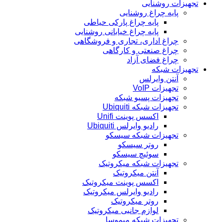
تجهیزات روشنایی
پایه چراغ روشنایی
پایه چراغ پارکی حیاطی
پایه چراغ خیابانی روشنایی
چراغ اداری، تجاری و فروشگاهی
چراغ صنعتی و کارگاهی
چراغ فضای آزاد
تجهیزات شبکه
آنتن وایرلس
تجهیزات VoIP
تجهیزات پسیو شبکه
تجهیزات شبکه Ubiquiti
اکسس پوینت Unifi
رادیو وایرلس Ubiquiti
تجهیزات شبکه سیسکو
روتر سیسکو
سوئیچ سیسکو
تجهیزات شبکه میکروتیک
آنتن میکروتیک
اکسس پوینت میکروتیک
رادیو وایرلس میکروتیک
روتر میکروتیک
لوازم جانبی میکروتیک
تجهیزات شبکه میموسا