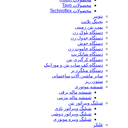
محصولات Tayo
محصولات Technoflex
بتونیر
بچینگ پلانت
پمپ بتن زمینی
دستگاه بلوک زن
دستگاه جدول زن
دستگاه جوش
دستگاه خاموت زن
دستگاه شاتکریت
دستگاه کرگیری بتن
دستگاه کف ساب بتن و موزاییک
دستگاه میلگرد بر
سایر ماشین آلات ساختمانی
ستون ریز
شمشه موتوری
شمشه ماله برقی
شمشه ماله بنزینی
شیلنگ ویبراتور بتن
شیلنگ ویبراتور بادی
شیلنگ ویبراتور دوشی
شیلنگ ویبره موتوری
غلتک