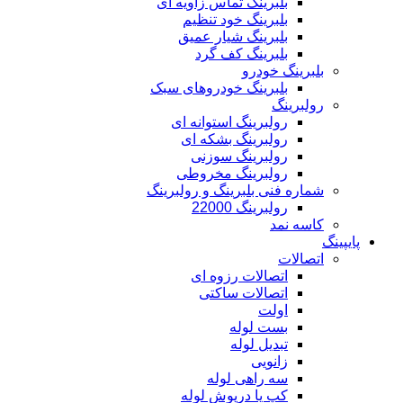
بلبرینگ تماس زاویه ای
بلبرینگ خود تنظیم
بلبرینگ شیار عمیق
بلبرینگ کف گرد
بلبرینگ خودرو
بلبرینگ خودروهای سبک
رولبرینگ
رولبرینگ استوانه ای
رولبرینگ بشکه ای
رولبرینگ سوزنی
رولبرینگ مخروطی
شماره فنی بلبرینگ و رولبرینگ
رولبرینگ 22000
کاسه نمد
پایپینگ
اتصالات
اتصالات رزوه ای
اتصالات ساکتی
اولت
بست لوله
تبدیل لوله
زانویی
سه راهی لوله
کپ یا درپوش لوله