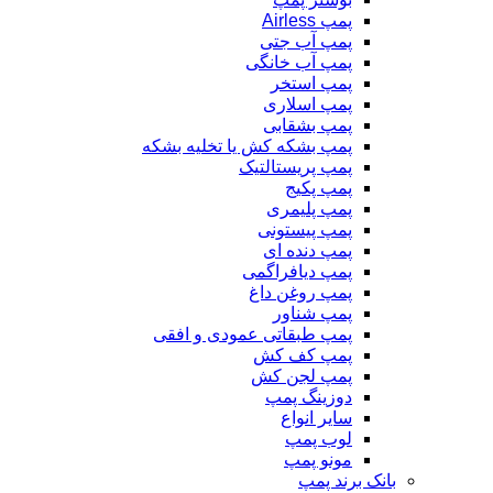
پمپ Airless
پمپ آب جتی
پمپ آب خانگی
پمپ استخر
پمپ اسلاری
پمپ بشقابی
پمپ بشکه کش یا تخلیه بشکه
پمپ پریستالتیک
پمپ پکیج
پمپ پلیمری
پمپ پیستونی
پمپ دنده ای
پمپ دیافراگمی
پمپ روغن داغ
پمپ شناور
پمپ طبقاتی عمودی و افقی
پمپ کف کش
پمپ لجن کش
دوزینگ پمپ
سایر انواع
لوب پمپ
مونو پمپ
بانک برند پمپ