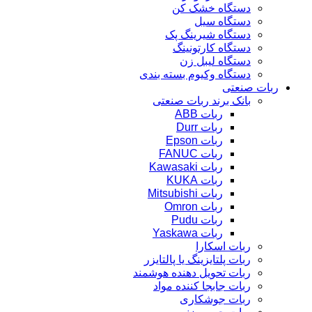
دستگاه خشک کن
دستگاه سیل
دستگاه شیرینگ پک
دستگاه کارتونینگ
دستگاه لیبل زن
دستگاه وکیوم بسته بندی
ربات صنعتی
بانک برند ربات صنعتی
ربات ABB
ربات Durr
ربات Epson
ربات FANUC
ربات Kawasaki
ربات KUKA
ربات Mitsubishi
ربات Omron
ربات Pudu
ربات Yaskawa
ربات اسکارا
ربات پلتایزینگ یا پالتایزر
ربات تحویل دهنده هوشمند
ربات جابجا کننده مواد
ربات جوشکاری