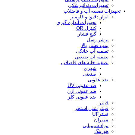
تجهیزات دندانپزشکی
تجهیزات تصفیه آب و فاضلاب
ابزار دقیق و فلومتر
تجهیزات اندازه گیری
کنترل OR
گیج فشار
پرشر وسل
پمپ فشار بالا
تصفیه آب خانگی
تصفیه آب صنعتی
تصفیه خانه های فاضلاب
شهری
صنعتی
ضد عفونی
ضد عفونی UV
ضد عفونی ازن
ضد عفونی کلر
فیلتر
فیلتر شنی استخر
فیلترUF
ممبران
مواد شیمیایی
هوزینگ