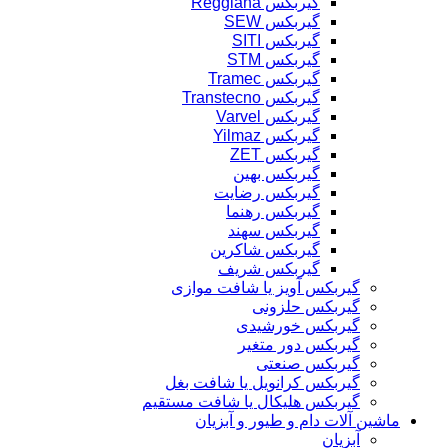
گیربکس Reggiana
گیربکس SEW
گیربکس SITI
گیربکس STM
گیربکس Tramec
گیربکس Transtecno
گیربکس Varvel
گیربکس Yilmaz
گیربکس ZET
گیربکس بهین
گیربکس رضایت
گیربکس رهنما
گیربکس سهند
گیربکس شاکرین
گیربکس شریف
گیربکس آویز یا شافت موازی
گیربکس حلزونی
گیربکس خورشیدی
گیربکس دور متغیر
گیربکس صنعتی
گیربکس کرانویل یا شافت بغل
گیربکس هلیکال یا شافت مستقیم
ماشین آلات دام و طیور و آبزیان
آبزیان