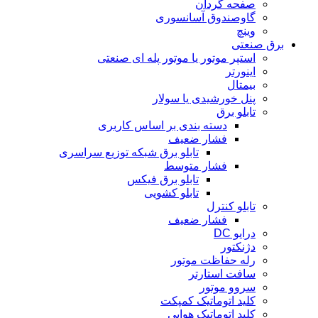
صفحه گردان
گاوصندوق آسانسوری
وینچ
برق صنعتی
استپر موتور یا موتور پله ای صنعتی
اینورتر
بیمتال
پنل خورشیدی یا سولار
تابلو برق
دسته بندی بر اساس کاربری
فشار ضعیف
تابلو برق شبکه توزیع سراسری
فشار متوسط
تابلو برق فیکس
تابلو کشویی
تابلو کنترل
فشار ضعیف
درایو DC
دژنکتور
رله حفاظت موتور
سافت استارتر
سروو موتور
کلید اتوماتیک کمپکت
کلید اتوماتیک هوایی