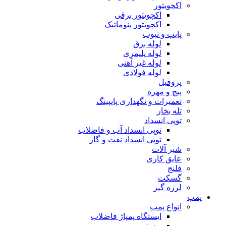
اکچویتور
اکچویتور برقی
اکچویتور پنوماتیک
پایپ و تیوب
لوله برق
لوله پلیمری
لوله غیر آهنی
لوله فولادی
پروفیل
پیچ و مهره
تعمیرات و نگهداری پایپینگ
تله بخار
توپی انسداد
توپی انسداد آب و فاضلاب
توپی انسداد نفت و گاز
شیر آلات
عایق کاری
فلنج
گسکت
لرزه گیر
پمپ
انواع پمپ
ایستگاه پمپاژ فاضلاب
بوستر پمپ