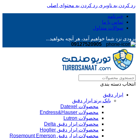
رد کردن به ناوبری
رد کردن به محتوای اصلی
خبرنامه
تماس با ما
سوالات متداول
بزودی نزد شما خواهیم آمد، هر آنچه بخواهید...
09127520905
انتخاب دسته بندی
ابزار دقیق
بانک برند ابزار دقیق
محصولات Datexel
محصولات Endress&Hauser
محصولات Lutron
محصولات ابزار دقیق Delta
محصولات ابزار دقیق Hogller
محصولات ابزار دقیق Rosemount Emerson