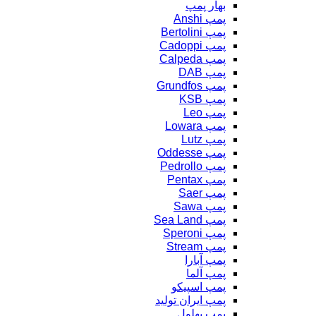
بهار پمپ
پمپ Anshi
پمپ Bertolini
پمپ Cadoppi
پمپ Calpeda
پمپ DAB
پمپ Grundfos
پمپ KSB
پمپ Leo
پمپ Lowara
پمپ Lutz
پمپ Oddesse
پمپ Pedrollo
پمپ Pentax
پمپ Saer
پمپ Sawa
پمپ Sea Land
پمپ Speroni
پمپ Stream
پمپ آبارا
پمپ آلما
پمپ اسپیکو
پمپ ایران تولید
پمپ بهلول