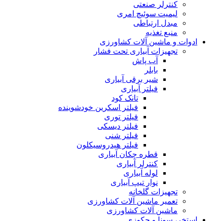
کنترلر صنعتی
لیمیت سوئیچ امری
مبدل ارتباطی
منبع تغذیه
ادوات و ماشین آلات کشاورزی
تجهیزات آبیاری تحت فشار
آب پاش
بابلر
شیر برقی آبیاری
فیلتر آبیاری
تانک کود
فیلتر اسکرین خودشوینده
فیلتر توری
فیلتر دیسکی
فیلتر شنی
فیلتر هیدروسیکلون
قطره چکان آبیاری
کنترلر آبیاری
لوله آبیاری
نوار تیپ آبیاری
تجهیزات گلخانه
تعمیر ماشین آلات کشاورزی
ماشین آلات کشاورزی
استخر، سونا و جکوزی