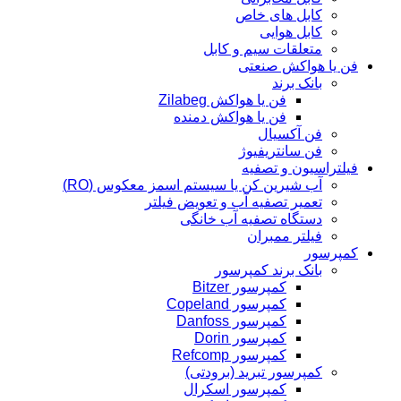
کابل های خاص
کابل هوایی
متعلقات سیم و کابل
فن یا هواکش صنعتی
بانک برند
فن یا هواکش Zilabeg
فن یا هواکش دمنده
فن آکسیال
فن سانتریفیوژ
فیلتراسیون و تصفیه
آب شیرین کن یا سیستم اسمز معکوس (RO)
تعمیر تصفیه آب و تعویض فیلتر
دستگاه تصفیه آب خانگی
فیلتر ممبران
کمپرسور
بانک برند کمپرسور
کمپرسور Bitzer
کمپرسور Copeland
کمپرسور Danfoss
کمپرسور Dorin
کمپرسور Refcomp
کمپرسور تبرید (برودتی)
کمپرسور اسکرال