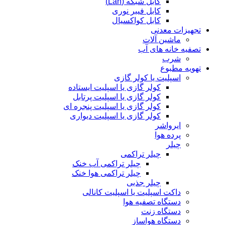
کابل شبکه (Lan)
کابل فیبر نوری
کابل کواکسیال
تجهیزات معدنی
ماشین آلات
تصفیه خانه های آب
شرب
تهویه مطبوع
اسپلیت یا کولر گازی
کولر گازی یا اسپلیت ایستاده
کولر گازی یا اسپلیت پرتابل
کولر گازی یا اسپلیت پنجره ای
کولر گازی یا اسپلیت دیواری
ایرواشر
پرده هوا
چیلر
چیلر تراکمی
چیلر تراکمی آب خنک
چیلر تراکمی هوا خنک
چیلر جذبی
داکت اسپلیت یا اسپلیت کانالی
دستگاه تصفیه هوا
دستگاه زنت
دستگاه هواساز