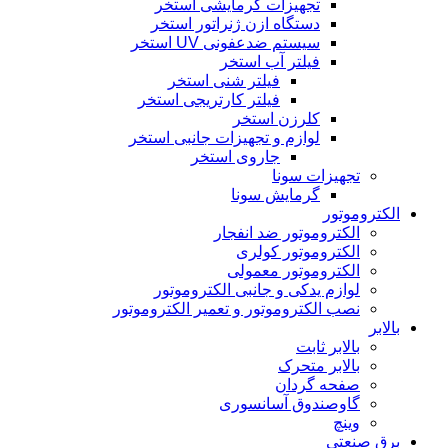
تجهیزات گرمایشی استخر
دستگاه ازن ژنراتور استخر
سیستم ضدعفونی UV استخر
فیلتر آب استخر
فیلتر شنی استخر
فیلتر کارتریجی استخر
کلرزن استخر
لوازم و تجهیزات جانبی استخر
جاروی استخر
تجهیزات سونا
گرمایش سونا
الکتروموتور
الکتروموتور ضد انفجار
الکتروموتور کولری
الکتروموتور معمولی
لوازم یدکی و جانبی الکتروموتور
نصب الکتروموتور و تعمیر الکتروموتور
بالابر
بالابر ثابت
بالابر متحرک
صفحه گردان
گاوصندوق آسانسوری
وینچ
برق صنعتی