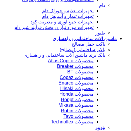
دام
تجهیزات تغذیه و خوراک دام
تجهیزات تیمار و آسایش دام
تجهیزات جمع آوری و مدیریت کود
تجهیزات مورد نیاز در بخش فرآیند شیر دام
طیور
ماشین آلات ساختمانی و راهسازی
باکت حمل مصالح
بالابر ساختمانی (مصالح)
بانک برند ماشین آلات ساختمانی و راهسازی
محصولات Atlas Copco
محصولات Breaker
محصولات BT
محصولات Copaz
محصولات Enarco
محصولات Hisaki
محصولات Honda
محصولات Hoppt
محصولات Mikasa
محصولات Robin
محصولات Tayo
محصولات Technoflex
بتونیر