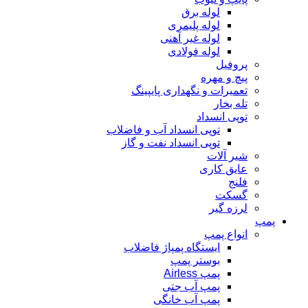
لوله برق
لوله پلیمری
لوله غیر آهنی
لوله فولادی
پروفیل
پیچ و مهره
تعمیرات و نگهداری پایپینگ
تله بخار
توپی انسداد
توپی انسداد آب و فاضلاب
توپی انسداد نفت و گاز
شیر آلات
عایق کاری
فلنج
گسکت
لرزه گیر
پمپ
انواع پمپ
ایستگاه پمپاژ فاضلاب
بوستر پمپ
پمپ Airless
پمپ آب جتی
پمپ آب خانگی