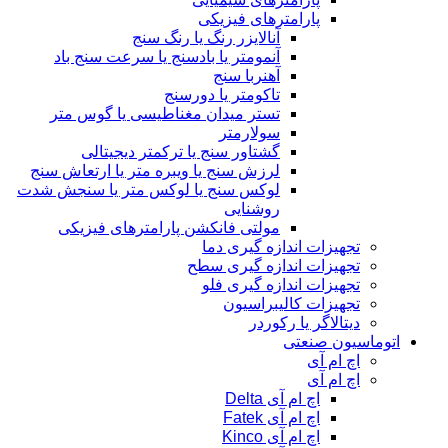
پارامترهای فیزیکی
آنالایزر رنگ یا رنگ سنج
آنمومتر یا بادسنج یا سرعت سنج باد
آهنربا سنج
تاکومتر یا دورسنج
تستر میدان مغناطیسی یا گوس متر
سولارمتر
گشتاور سنج یا ترکمتر دیجیتالی
لرزش سنج یا ویبره متر یا ارتعاش سنج
لوکس سنج یا لوکس متر یا سنجش شدت
روشنایی
مولتی فانکشن پارامترهای فیزیکی
تجهیزات اندازه گیری دما
تجهیزات اندازه گیری سطح
تجهیزات اندازه گیری فلو
تجهیزات کالیبراسیون
دیتالاگر یا رکوردر
اتوماسیون صنعتی
اچ ام آی
اچ ام آی
اچ ام آی Delta
اچ ام آی Fatek
اچ ام آی Kinco