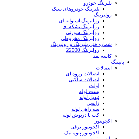
بلبرینگ خودرو
بلبرینگ خودروهای سبک
رولبرینگ
رولبرینگ استوانه ای
رولبرینگ بشکه ای
رولبرینگ سوزنی
رولبرینگ مخروطی
شماره فنی بلبرینگ و رولبرینگ
رولبرینگ 22000
کاسه نمد
پایپینگ
اتصالات
اتصالات رزوه ای
اتصالات ساکتی
اولت
بست لوله
تبدیل لوله
زانویی
سه راهی لوله
کپ یا درپوش لوله
اکچویتور
اکچویتور برقی
اکچویتور پنوماتیک
پایپ و تیوب