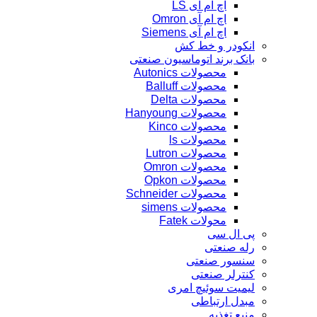
اچ ام آی LS
اچ ام آی Omron
اچ ام آی Siemens
انکودر و خط کش
بانک برند اتوماسیون صنعتی
محصولات Autonics
محصولات Balluff
محصولات Delta
محصولات Hanyoung
محصولات Kinco
محصولات ls
محصولات Lutron
محصولات Omron
محصولات Opkon
محصولات Schneider
محصولات simens
محولات Fatek
پی ال سی
رله صنعتی
سنسور صنعتی
کنترلر صنعتی
لیمیت سوئیچ امری
مبدل ارتباطی
منبع تغذیه