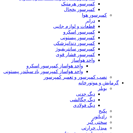
کمپرسور هرمتیک
کمپرسور یخچال
کمپرسور هوا
درایر
قطعات و لوازم جانبی
کمپرسور اسکرو
کمپرسور پیستونی
کمپرسور دندانپزشکی
کمپرسور سانتریفیوژ
کمپرسور فشار قوی
واحد هواساز
واحد هواساز کمپرسور اسکرو
واحد هواساز کمپرسور باد سیلندر پیستونی
نصب کمپرسور و تعمیر کمپرسور
گرمایش و موتورخانه
بویلر
دیگ چدنی
دیگ چگالشی
دیگ فولادی
پکیج
رادیاتور
سختی گیر
مبدل حرارتی