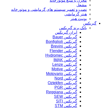
مخزن یا منبع موتورخانه
مشعل
نصب و تعمیر سیستم های گرمایشی و موتورخانه
هیتر گرمایشی
یونیت هیتر
گیربکس
بانک برند گیربکس
ایران گیربکس
گیربکس Bauer
گیربکس Bonfiglioli
گیربکس Brevini
گیربکس Flender
گیربکس Hydromec
گیربکس IMAK
گیربکس Lenze
گیربکس Motive
گیربکس Motovario
گیربکس Nord
گیربکس Oztekfen
گیربکس PGR
گیربکس Reggiana
گیربکس SEW
گیربکس SITI
گیربکس STM