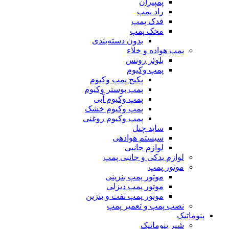
پمپیران
راد پمپ
فدک پمپ
محک پمپ
بدون دسته‌بندی
پمپ هواده و خلاء
بلوئر روتس
پمپ وکیوم
پکیج پمپ وکیوم
پمپ بوستر وکیوم
پمپ وکیوم آبی
پمپ وکیوم خشک
پمپ وکیوم روغنی
ساید چنل
سیستم هوادهی
لوازم جانبی
لوازم یدکی و جانبی پمپ
موتور پمپ
موتور پمپ بنزینی
موتور پمپ دیزلی
موتور پمپ نفت و بنزین
نصب پمپ و تعمیر پمپ
پنوماتیک
شیر پنوماتیک