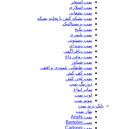
پمپ استخر
پمپ اسلاری
پمپ بشقابی
پمپ بشکه کش یا تخلیه بشکه
پمپ پریستالتیک
پمپ پکیج
پمپ پلیمری
پمپ پیستونی
پمپ دنده ای
پمپ دیافراگمی
پمپ روغن داغ
پمپ شناور
پمپ طبقاتی عمودی و افقی
پمپ کف کش
پمپ لجن کش
دوزینگ پمپ
سایر انواع
لوب پمپ
مونو پمپ
بانک برند پمپ
بهار پمپ
پمپ Anshi
پمپ Bertolini
پمپ Cadoppi