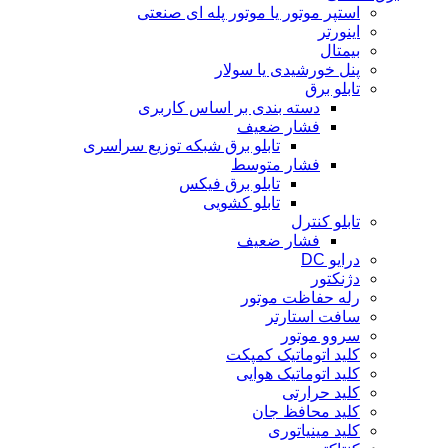
استپر موتور یا موتور پله ای صنعتی
اینورتر
بیمتال
پنل خورشیدی یا سولار
تابلو برق
دسته بندی بر اساس کاربری
فشار ضعیف
تابلو برق شبکه توزیع سراسری
فشار متوسط
تابلو برق فیکس
تابلو کشویی
تابلو کنترل
فشار ضعیف
درایو DC
دژنکتور
رله حفاظت موتور
سافت استارتر
سروو موتور
کلید اتوماتیک کمپکت
کلید اتوماتیک هوایی
کلید حرارتی
کلید محافظ جان
کلید مینیاتوری