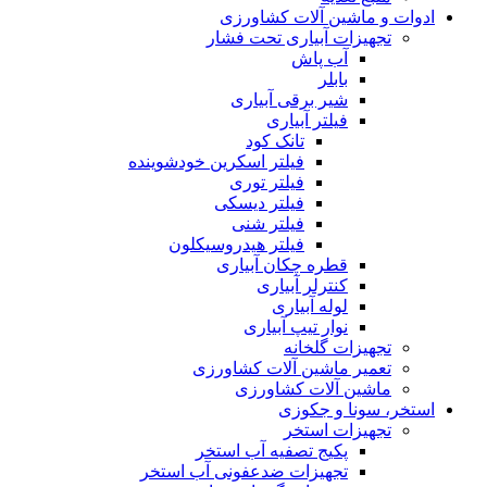
ادوات و ماشین آلات کشاورزی
تجهیزات آبیاری تحت فشار
آب پاش
بابلر
شیر برقی آبیاری
فیلتر آبیاری
تانک کود
فیلتر اسکرین خودشوینده
فیلتر توری
فیلتر دیسکی
فیلتر شنی
فیلتر هیدروسیکلون
قطره چکان آبیاری
کنترلر آبیاری
لوله آبیاری
نوار تیپ آبیاری
تجهیزات گلخانه
تعمیر ماشین آلات کشاورزی
ماشین آلات کشاورزی
استخر، سونا و جکوزی
تجهیزات استخر
پکیج تصفیه آب استخر
تجهیزات ضدعفونی آب استخر