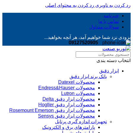
رد کردن به ناوبری
رد کردن به محتوای اصلی
خبرنامه
تماس با ما
سوالات متداول
بزودی نزد شما خواهیم آمد، هر آنچه بخواهید...
09127520905
انتخاب دسته بندی
ابزار دقیق
بانک برند ابزار دقیق
محصولات Datexel
محصولات Endress&Hauser
محصولات Lutron
محصولات ابزار دقیق Delta
محصولات ابزار دقیق Hogller
محصولات ابزار دقیق Rosemount Emerson
محصولات ابزار دقیق Sensys
تجهیزات اندازه گیری پرتابل
پارامترهای برق و الکترونیک
پارامترهای شیمیایی