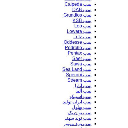
پمپ Calpeda
پمپ DAB
پمپ Grundfos
پمپ KSB
پمپ Leo
پمپ Lowara
پمپ Lutz
پمپ Oddesse
پمپ Pedrollo
پمپ Pentax
پمپ Saer
پمپ Sawa
پمپ Sea Land
پمپ Speroni
پمپ Stream
پمپ آبارا
پمپ آلما
پمپ اسپیکو
پمپ ایران تولید
پمپ بهلول
پمپ توان تک
پمپ نوید سهند
پمپ نوید موتور