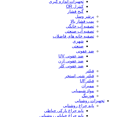
تجهیزات اندازه گیری
کنترل OR
گیج فشار
پرشر وسل
پمپ فشار بالا
تصفیه آب خانگی
تصفیه آب صنعتی
تصفیه خانه های فاضلاب
شهری
صنعتی
ضد عفونی
ضد عفونی UV
ضد عفونی ازن
ضد عفونی کلر
فیلتر
فیلتر شنی استخر
فیلترUF
ممبران
مواد شیمیایی
هوزینگ
تجهیزات روشنایی
پایه چراغ روشنایی
پایه چراغ پارکی حیاطی
پایه چراغ خیابانی روشنایی