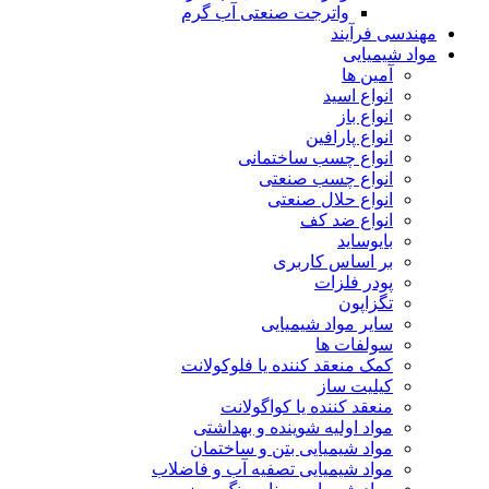
واترجت صنعتی آب گرم
مهندسی فرآیند
مواد شیمیایی
آمین ها
انواع اسید
انواع باز
انواع پارافین
انواع چسب ساختمانی
انواع چسب صنعتی
انواع حلال صنعتی
انواع ضد کف
بایوساید
بر اساس کاربری
پودر فلزات
تگزاپون
سایر مواد شیمیایی
سولفات ها
کمک منعقد کننده یا فلوکولانت
کیلیت ساز
منعقد کننده یا کواگولانت
مواد اولیه شوینده و بهداشتی
مواد شیمیایی بتن و ساختمان
مواد شیمیایی تصفیه آب و فاضلاب