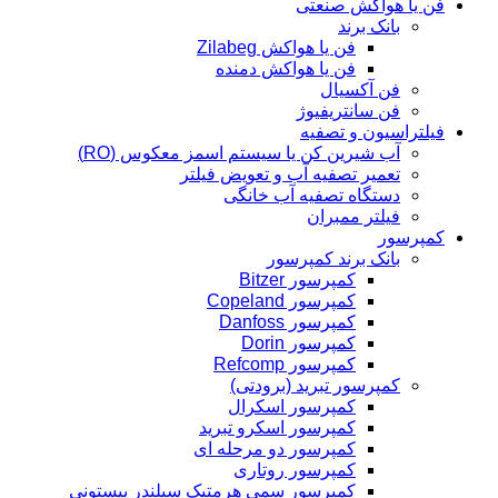
فن یا هواکش صنعتی
بانک برند
فن یا هواکش Zilabeg
فن یا هواکش دمنده
فن آکسیال
فن سانتریفیوژ
فیلتراسیون و تصفیه
آب شیرین کن یا سیستم اسمز معکوس (RO)
تعمیر تصفیه آب و تعویض فیلتر
دستگاه تصفیه آب خانگی
فیلتر ممبران
کمپرسور
بانک برند کمپرسور
کمپرسور Bitzer
کمپرسور Copeland
کمپرسور Danfoss
کمپرسور Dorin
کمپرسور Refcomp
کمپرسور تبرید (برودتی)
کمپرسور اسکرال
کمپرسور اسکرو تبرید
کمپرسور دو مرحله ای
کمپرسور روتاری
کمپرسور سمی هرمتیک سیلندر پیستونی