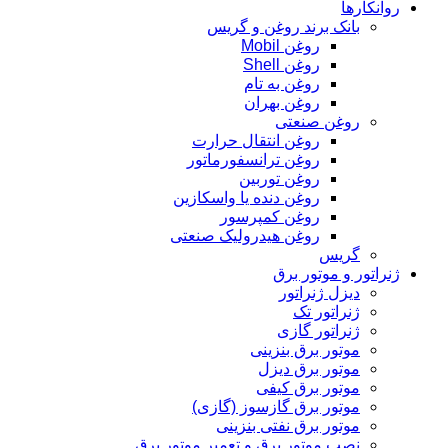
روانکارها
بانک برند روغن و گریس
روغن Mobil
روغن Shell
روغن به تام
روغن بهران
روغن صنعتی
روغن انتقال حرارت
روغن ترانسفورماتور
روغن توربین
روغن دنده یا واسکازین
روغن کمپرسور
روغن هیدرولیک صنعتی
گریس
ژنراتور و موتور برق
دیزل ژنراتور
ژنراتور تک
ژنراتور گازی
موتور برق بنزینی
موتور برق دیزل
موتور برق کیفی
موتور برق گازسوز (گازی)
موتور برق نفتی بنزینی
نصب موتور برق و تعمیر موتور برق