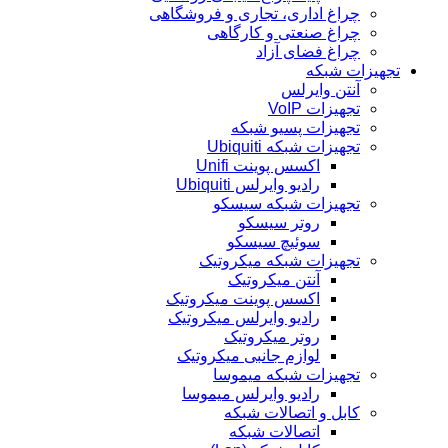
چراغ اداری، تجاری و فروشگاهی
چراغ صنعتی و کارگاهی
چراغ فضای آزاد
تجهیزات شبکه
آنتن وایرلس
تجهیزات VoIP
تجهیزات پسیو شبکه
تجهیزات شبکه Ubiquiti
اکسس پوینت Unifi
رادیو وایرلس Ubiquiti
تجهیزات شبکه سیسکو
روتر سیسکو
سوئیچ سیسکو
تجهیزات شبکه میکروتیک
آنتن میکروتیک
اکسس پوینت میکروتیک
رادیو وایرلس میکروتیک
روتر میکروتیک
لوازم جانبی میکروتیک
تجهیزات شبکه میموسا
رادیو وایرلس میموسا
کابل و اتصالات شبکه
اتصالات شبکه