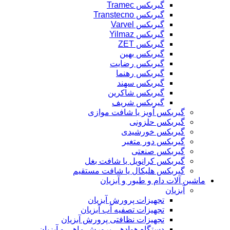
گیربکس Tramec
گیربکس Transtecno
گیربکس Varvel
گیربکس Yilmaz
گیربکس ZET
گیربکس بهین
گیربکس رضایت
گیربکس رهنما
گیربکس سهند
گیربکس شاکرین
گیربکس شریف
گیربکس آویز یا شافت موازی
گیربکس حلزونی
گیربکس خورشیدی
گیربکس دور متغیر
گیربکس صنعتی
گیربکس کرانویل یا شافت بغل
گیربکس هلیکال یا شافت مستقیم
ماشین آلات دام و طیور و آبزیان
آبزیان
تجهیزات پرورش آبزیان
تجهیزات تصفیه آب آبزیان
تجهیزات نظافتی پرورش آبزیان
دستگاه هوادهی پرورش ماهی و آبزیان