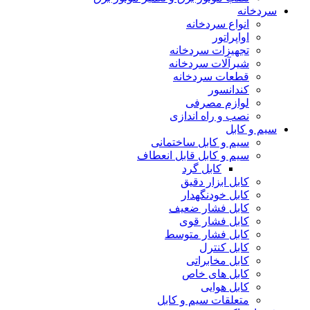
سردخانه
انواع سردخانه
اواپراتور
تجهیزات سردخانه
شیرآلات سردخانه
قطعات سردخانه
کندانسور
لوازم مصرفی
نصب و راه اندازی
سیم و کابل
سیم و کابل ساختمانی
سیم و کابل قابل انعطاف
کابل گرد
کابل ابزار دقیق
کابل خودنگهدار
کابل فشار ضعیف
کابل فشار قوی
کابل فشار متوسط
کابل کنترل
کابل مخابراتی
کابل های خاص
کابل هوایی
متعلقات سیم و کابل