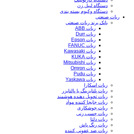
دستگاه لیبل زن
دستگاه وکیوم بسته بندی
ربات صنعتی
بانک برند ربات صنعتی
ربات ABB
ربات Durr
ربات Epson
ربات FANUC
ربات Kawasaki
ربات KUKA
ربات Mitsubishi
ربات Omron
ربات Pudu
ربات Yaskawa
ربات اسکارا
ربات پلتایزینگ یا پالتایزر
ربات تحویل دهنده هوشمند
ربات جابجا کننده مواد
ربات جوشکاری
ربات چسب زنی
ربات دلتا
ربات رنگ پاش
ربات ضد عفونی کننده