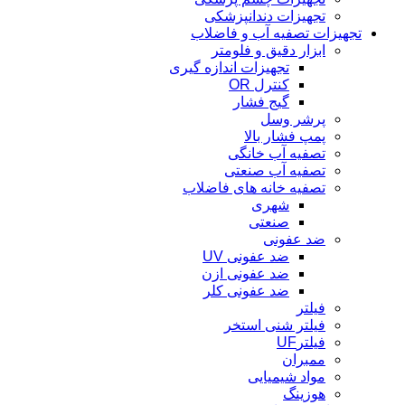
تجهیزات دندانپزشکی
تجهیزات تصفیه آب و فاضلاب
ابزار دقیق و فلومتر
تجهیزات اندازه گیری
کنترل OR
گیج فشار
پرشر وسل
پمپ فشار بالا
تصفیه آب خانگی
تصفیه آب صنعتی
تصفیه خانه های فاضلاب
شهری
صنعتی
ضد عفونی
ضد عفونی UV
ضد عفونی ازن
ضد عفونی کلر
فیلتر
فیلتر شنی استخر
فیلترUF
ممبران
مواد شیمیایی
هوزینگ