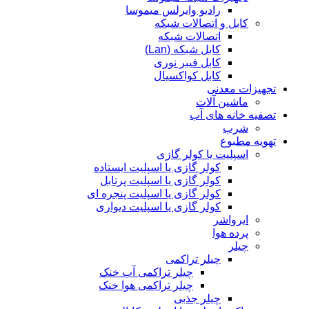
رادیو وایرلس میموسا
کابل و اتصالات شبکه
اتصالات شبکه
کابل شبکه (Lan)
کابل فیبر نوری
کابل کواکسیال
تجهیزات معدنی
ماشین آلات
تصفیه خانه های آب
شرب
تهویه مطبوع
اسپلیت یا کولر گازی
کولر گازی یا اسپلیت ایستاده
کولر گازی یا اسپلیت پرتابل
کولر گازی یا اسپلیت پنجره ای
کولر گازی یا اسپلیت دیواری
ایرواشر
پرده هوا
چیلر
چیلر تراکمی
چیلر تراکمی آب خنک
چیلر تراکمی هوا خنک
چیلر جذبی