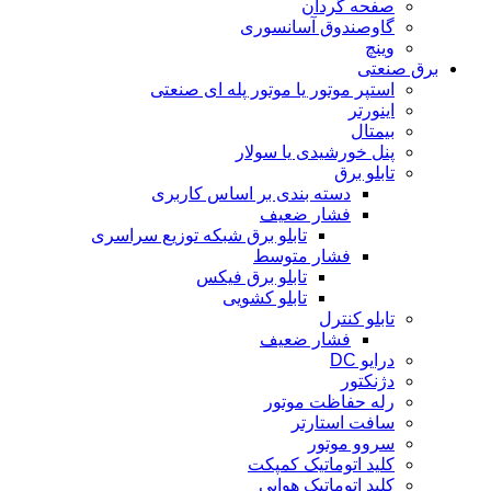
صفحه گردان
گاوصندوق آسانسوری
وینچ
برق صنعتی
استپر موتور یا موتور پله ای صنعتی
اینورتر
بیمتال
پنل خورشیدی یا سولار
تابلو برق
دسته بندی بر اساس کاربری
فشار ضعیف
تابلو برق شبکه توزیع سراسری
فشار متوسط
تابلو برق فیکس
تابلو کشویی
تابلو کنترل
فشار ضعیف
درایو DC
دژنکتور
رله حفاظت موتور
سافت استارتر
سروو موتور
کلید اتوماتیک کمپکت
کلید اتوماتیک هوایی