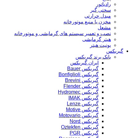
رادیاتور
سختی گیر
مبدل حرارتی
مخزن یا منبع موتورخانه
مشعل
نصب و تعمیر سیستم های گرمایشی و موتورخانه
هیتر گرمایشی
یونیت هیتر
گیربکس
بانک برند گیربکس
ایران گیربکس
گیربکس Bauer
گیربکس Bonfiglioli
گیربکس Brevini
گیربکس Flender
گیربکس Hydromec
گیربکس IMAK
گیربکس Lenze
گیربکس Motive
گیربکس Motovario
گیربکس Nord
گیربکس Oztekfen
گیربکس PGR