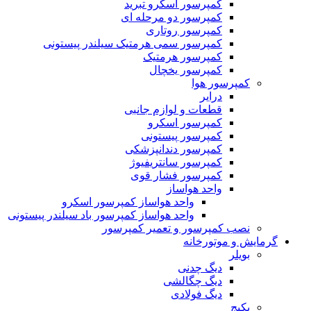
کمپرسور اسکرو تبرید
کمپرسور دو مرحله ای
کمپرسور روتاری
کمپرسور سمی هرمتیک سیلندر پیستونی
کمپرسور هرمتیک
کمپرسور یخچال
کمپرسور هوا
درایر
قطعات و لوازم جانبی
کمپرسور اسکرو
کمپرسور پیستونی
کمپرسور دندانپزشکی
کمپرسور سانتریفیوژ
کمپرسور فشار قوی
واحد هواساز
واحد هواساز کمپرسور اسکرو
واحد هواساز کمپرسور باد سیلندر پیستونی
نصب کمپرسور و تعمیر کمپرسور
گرمایش و موتورخانه
بویلر
دیگ چدنی
دیگ چگالشی
دیگ فولادی
پکیج