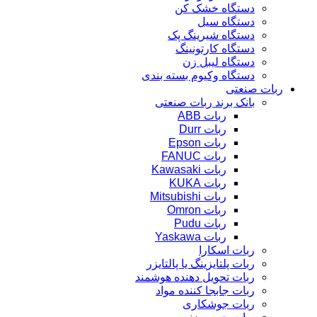
دستگاه خشک کن
دستگاه سیل
دستگاه شیرینگ پک
دستگاه کارتونینگ
دستگاه لیبل زن
دستگاه وکیوم بسته بندی
ربات صنعتی
بانک برند ربات صنعتی
ربات ABB
ربات Durr
ربات Epson
ربات FANUC
ربات Kawasaki
ربات KUKA
ربات Mitsubishi
ربات Omron
ربات Pudu
ربات Yaskawa
ربات اسکارا
ربات پلتایزینگ یا پالتایزر
ربات تحویل دهنده هوشمند
ربات جابجا کننده مواد
ربات جوشکاری