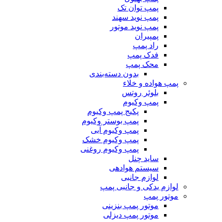
پمپ توان تک
پمپ نوید سهند
پمپ نوید موتور
پمپیران
راد پمپ
فدک پمپ
محک پمپ
بدون دسته‌بندی
پمپ هواده و خلاء
بلوئر روتس
پمپ وکیوم
پکیج پمپ وکیوم
پمپ بوستر وکیوم
پمپ وکیوم آبی
پمپ وکیوم خشک
پمپ وکیوم روغنی
ساید چنل
سیستم هوادهی
لوازم جانبی
لوازم یدکی و جانبی پمپ
موتور پمپ
موتور پمپ بنزینی
موتور پمپ دیزلی