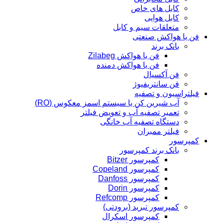
کابل های خاص
کابل هوایی
متعلقات سیم و کابل
فن یا هواکش صنعتی
بانک برند
فن یا هواکش Zilabeg
فن یا هواکش دمنده
فن آکسیال
فن سانتریفیوژ
فیلتراسیون و تصفیه
آب شیرین کن یا سیستم اسمز معکوس (RO)
تعمیر تصفیه آب و تعویض فیلتر
دستگاه تصفیه آب خانگی
فیلتر ممبران
کمپرسور
بانک برند کمپرسور
کمپرسور Bitzer
کمپرسور Copeland
کمپرسور Danfoss
کمپرسور Dorin
کمپرسور Refcomp
کمپرسور تبرید (برودتی)
کمپرسور اسکرال