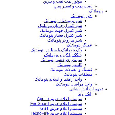
موتور پمپ نفت و بنزین
نصب پمپ و تعمیر پمپ
پنوماتیک
شیر پنوماتیک
شیر پروپشنال پنوماتیک
شیر کنترل جریان پنوماتیک
شیر کنترل جهت پنوماتیک
شیر کنترل فشار پنوماتیک
شیر ماژولار پنوماتیک
عملگر پنوماتیک
جک پنوماتیک یا سیلندر پنوماتیک
چنگک یا گریپر پنوماتیک
سیلندر چرخشی پنوماتیک
کلمپ پنوماتیک
فیتینگ و اتصالات پنوماتیک
متعلقات پنوماتیک
واحد راهنما و اسلاید پنوماتیک
واحد مراقبت پنوماتیک
تجهیزات آتش نشانی
بانک برند
سیستم اعلام حریق Apollo
سیستم اعلام حریق FireGuard
سیستم اعلام حریق GST
سیستم اعلام حریق TecnoFire