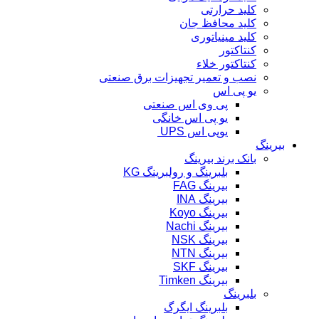
کلید حرارتی
کلید محافظ جان
کلید مینیاتوری
کنتاکتور
کنتاکتور خلاء
نصب و تعمیر تجهیزات برق صنعتی
یو پی اس
پی وی اس صنعتی
یو پی اس خانگی
یوپی اس UPS
بیرینگ
بانک برند بیرینگ
بلبرینگ و رولبرینگ KG
بیرینگ FAG
بیرینگ INA
بیرینگ Koyo
بیرینگ Nachi
بیرینگ NSK
بیرینگ NTN
بیرینگ SKF
بیرینگ Timken
بلبرینگ
بلبرینگ ایگرگ