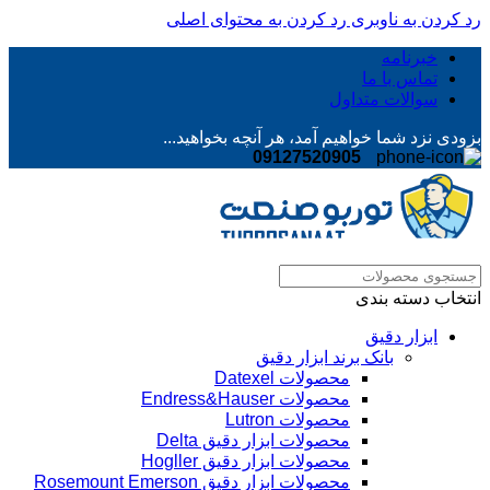
رد کردن به ناوبری
رد کردن به محتوای اصلی
خبرنامه
تماس با ما
سوالات متداول
بزودی نزد شما خواهیم آمد، هر آنچه بخواهید...
09127520905
انتخاب دسته بندی
ابزار دقیق
بانک برند ابزار دقیق
محصولات Datexel
محصولات Endress&Hauser
محصولات Lutron
محصولات ابزار دقیق Delta
محصولات ابزار دقیق Hogller
محصولات ابزار دقیق Rosemount Emerson