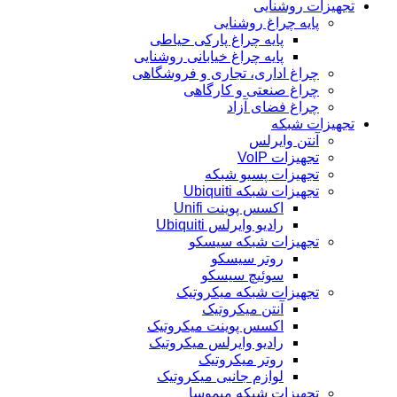
تجهیزات روشنایی
پایه چراغ روشنایی
پایه چراغ پارکی حیاطی
پایه چراغ خیابانی روشنایی
چراغ اداری، تجاری و فروشگاهی
چراغ صنعتی و کارگاهی
چراغ فضای آزاد
تجهیزات شبکه
آنتن وایرلس
تجهیزات VoIP
تجهیزات پسیو شبکه
تجهیزات شبکه Ubiquiti
اکسس پوینت Unifi
رادیو وایرلس Ubiquiti
تجهیزات شبکه سیسکو
روتر سیسکو
سوئیچ سیسکو
تجهیزات شبکه میکروتیک
آنتن میکروتیک
اکسس پوینت میکروتیک
رادیو وایرلس میکروتیک
روتر میکروتیک
لوازم جانبی میکروتیک
تجهیزات شبکه میموسا