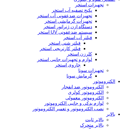
تجهیزات استخر
پکیج تصفیه آب استخر
تجهیزات ضدعفونی آب استخر
تجهیزات گرمایشی استخر
دستگاه ازن ژنراتور استخر
سیستم ضدعفونی UV استخر
فیلتر آب استخر
فیلتر شنی استخر
فیلتر کارتریجی استخر
کلرزن استخر
لوازم و تجهیزات جانبی استخر
جاروی استخر
تجهیزات سونا
گرمایش سونا
الکتروموتور
الکتروموتور ضد انفجار
الکتروموتور کولری
الکتروموتور معمولی
لوازم یدکی و جانبی الکتروموتور
نصب الکتروموتور و تعمیر الکتروموتور
بالابر
بالابر ثابت
بالابر متحرک