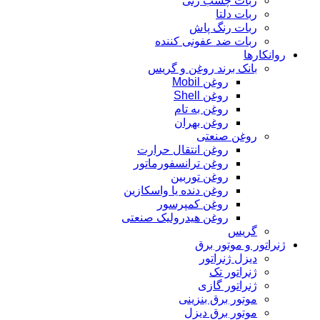
ربات چسب زنی
ربات دلتا
ربات رنگ پاش
ربات ضد عفونی کننده
روانکارها
بانک برند روغن و گریس
روغن Mobil
روغن Shell
روغن به تام
روغن بهران
روغن صنعتی
روغن انتقال حرارت
روغن ترانسفورماتور
روغن توربین
روغن دنده یا واسکازین
روغن کمپرسور
روغن هیدرولیک صنعتی
گریس
ژنراتور و موتور برق
دیزل ژنراتور
ژنراتور تک
ژنراتور گازی
موتور برق بنزینی
موتور برق دیزل