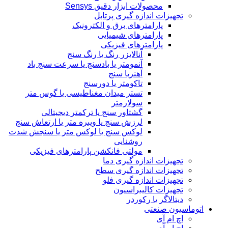
محصولات ابزار دقیق Sensys
تجهیزات اندازه گیری پرتابل
پارامترهای برق و الکترونیک
پارامترهای شیمیایی
پارامترهای فیزیکی
آنالایزر رنگ یا رنگ سنج
آنمومتر یا بادسنج یا سرعت سنج باد
آهنربا سنج
تاکومتر یا دورسنج
تستر میدان مغناطیسی یا گوس متر
سولارمتر
گشتاور سنج یا ترکمتر دیجیتالی
لرزش سنج یا ویبره متر یا ارتعاش سنج
لوکس سنج یا لوکس متر یا سنجش شدت
روشنایی
مولتی فانکشن پارامترهای فیزیکی
تجهیزات اندازه گیری دما
تجهیزات اندازه گیری سطح
تجهیزات اندازه گیری فلو
تجهیزات کالیبراسیون
دیتالاگر یا رکوردر
اتوماسیون صنعتی
اچ ام آی