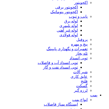
اکچویتور
اکچویتور برقی
اکچویتور پنوماتیک
پایپ و تیوب
لوله برق
لوله پلیمری
لوله غیر آهنی
لوله فولادی
پروفیل
پیچ و مهره
تعمیرات و نگهداری پایپینگ
تله بخار
توپی انسداد
توپی انسداد آب و فاضلاب
توپی انسداد نفت و گاز
شیر آلات
عایق کاری
فلنج
گسکت
لرزه گیر
پمپ
انواع پمپ
ایستگاه پمپاژ فاضلاب
بوستر پمپ