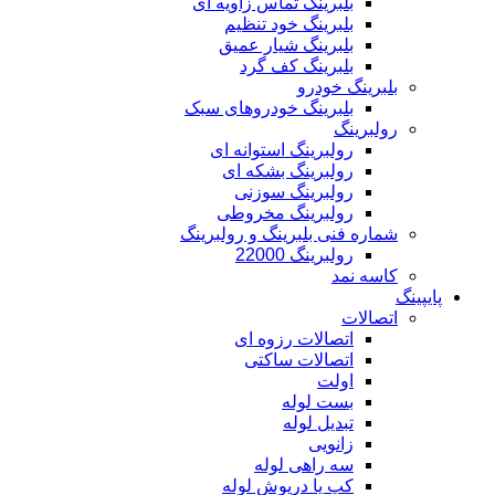
بلبرینگ تماس زاویه ای
بلبرینگ خود تنظیم
بلبرینگ شیار عمیق
بلبرینگ کف گرد
بلبرینگ خودرو
بلبرینگ خودروهای سبک
رولبرینگ
رولبرینگ استوانه ای
رولبرینگ بشکه ای
رولبرینگ سوزنی
رولبرینگ مخروطی
شماره فنی بلبرینگ و رولبرینگ
رولبرینگ 22000
کاسه نمد
پایپینگ
اتصالات
اتصالات رزوه ای
اتصالات ساکتی
اولت
بست لوله
تبدیل لوله
زانویی
سه راهی لوله
کپ یا درپوش لوله