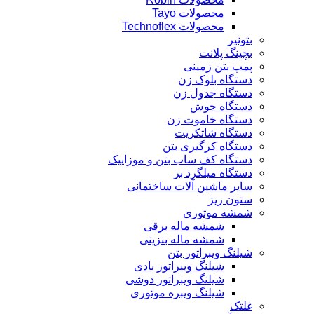
محصولات Tayo
محصولات Technoflex
بتونیر
بچینگ پلانت
پمپ بتن زمینی
دستگاه بلوک زن
دستگاه جدول زن
دستگاه جوش
دستگاه خاموت زن
دستگاه شاتکریت
دستگاه کرگیری بتن
دستگاه کف ساب بتن و موزاییک
دستگاه میلگرد بر
سایر ماشین آلات ساختمانی
ستون ریز
شمشه موتوری
شمشه ماله برقی
شمشه ماله بنزینی
شیلنگ ویبراتور بتن
شیلنگ ویبراتور بادی
شیلنگ ویبراتور دوشی
شیلنگ ویبره موتوری
غلتک