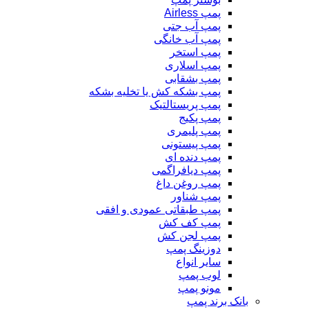
پمپ Airless
پمپ آب جتی
پمپ آب خانگی
پمپ استخر
پمپ اسلاری
پمپ بشقابی
پمپ بشکه کش یا تخلیه بشکه
پمپ پریستالتیک
پمپ پکیج
پمپ پلیمری
پمپ پیستونی
پمپ دنده ای
پمپ دیافراگمی
پمپ روغن داغ
پمپ شناور
پمپ طبقاتی عمودی و افقی
پمپ کف کش
پمپ لجن کش
دوزینگ پمپ
سایر انواع
لوب پمپ
مونو پمپ
بانک برند پمپ