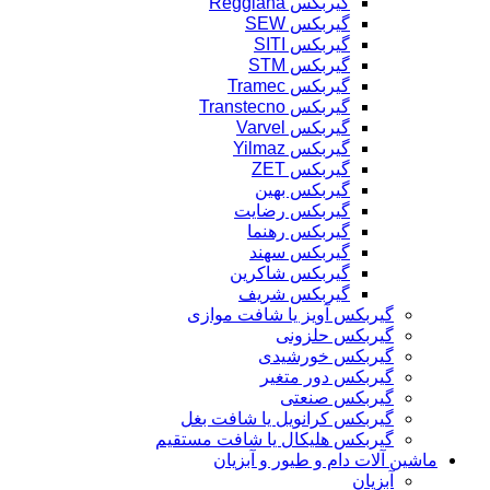
گیربکس Reggiana
گیربکس SEW
گیربکس SITI
گیربکس STM
گیربکس Tramec
گیربکس Transtecno
گیربکس Varvel
گیربکس Yilmaz
گیربکس ZET
گیربکس بهین
گیربکس رضایت
گیربکس رهنما
گیربکس سهند
گیربکس شاکرین
گیربکس شریف
گیربکس آویز یا شافت موازی
گیربکس حلزونی
گیربکس خورشیدی
گیربکس دور متغیر
گیربکس صنعتی
گیربکس کرانویل یا شافت بغل
گیربکس هلیکال یا شافت مستقیم
ماشین آلات دام و طیور و آبزیان
آبزیان