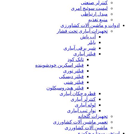
کنترلر صنعتی
لیمیت سوئیچ امری
مبدل ارتباطی
منبع تغذیه
ادوات و ماشین آلات کشاورزی
تجهیزات آبیاری تحت فشار
آب پاش
بابلر
شیر برقی آبیاری
فیلتر آبیاری
تانک کود
فیلتر اسکرین خودشوینده
فیلتر توری
فیلتر دیسکی
فیلتر شنی
فیلتر هیدروسیکلون
قطره چکان آبیاری
کنترلر آبیاری
لوله آبیاری
نوار تیپ آبیاری
تجهیزات گلخانه
تعمیر ماشین آلات کشاورزی
ماشین آلات کشاورزی
استخر، سونا و جکوزی