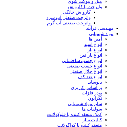
مبل و موکت شوی
واترجت یا کارواش
کارواش خانگی
واترجت صنعتی آب سرد
واترجت صنعتی آب گرم
مهندسی فرآیند
مواد شیمیایی
آمین ها
انواع اسید
انواع باز
انواع پارافین
انواع چسب ساختمانی
انواع چسب صنعتی
انواع حلال صنعتی
انواع ضد کف
بایوساید
بر اساس کاربری
پودر فلزات
تگزاپون
سایر مواد شیمیایی
سولفات ها
کمک منعقد کننده یا فلوکولانت
کیلیت ساز
منعقد کننده یا کواگولانت