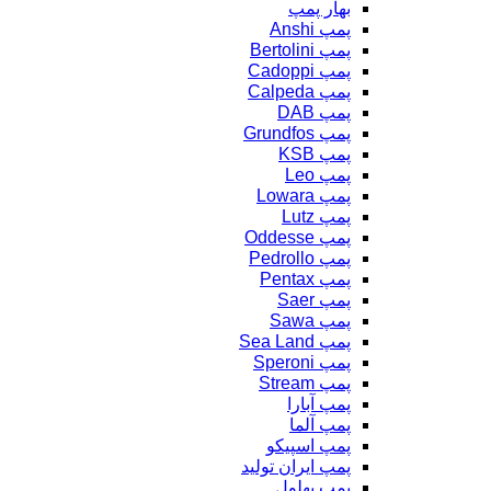
بهار پمپ
پمپ Anshi
پمپ Bertolini
پمپ Cadoppi
پمپ Calpeda
پمپ DAB
پمپ Grundfos
پمپ KSB
پمپ Leo
پمپ Lowara
پمپ Lutz
پمپ Oddesse
پمپ Pedrollo
پمپ Pentax
پمپ Saer
پمپ Sawa
پمپ Sea Land
پمپ Speroni
پمپ Stream
پمپ آبارا
پمپ آلما
پمپ اسپیکو
پمپ ایران تولید
پمپ بهلول