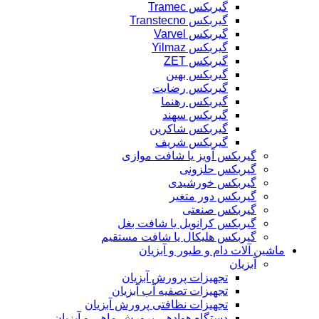
گیربکس Tramec
گیربکس Transtecno
گیربکس Varvel
گیربکس Yilmaz
گیربکس ZET
گیربکس بهین
گیربکس رضایت
گیربکس رهنما
گیربکس سهند
گیربکس شاکرین
گیربکس شریف
گیربکس آویز یا شافت موازی
گیربکس حلزونی
گیربکس خورشیدی
گیربکس دور متغیر
گیربکس صنعتی
گیربکس کرانویل یا شافت بغل
گیربکس هلیکال یا شافت مستقیم
ماشین آلات دام و طیور و آبزیان
آبزیان
تجهیزات پرورش آبزیان
تجهیزات تصفیه آب آبزیان
تجهیزات نظافتی پرورش آبزیان
دستگاه هوادهی پرورش ماهی و آبزیان