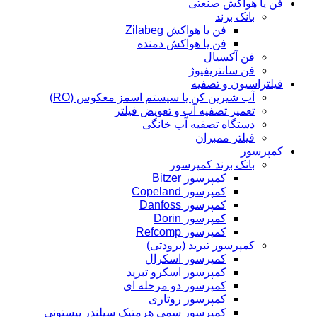
فن یا هواکش صنعتی
بانک برند
فن یا هواکش Zilabeg
فن یا هواکش دمنده
فن آکسیال
فن سانتریفیوژ
فیلتراسیون و تصفیه
آب شیرین کن یا سیستم اسمز معکوس (RO)
تعمیر تصفیه آب و تعویض فیلتر
دستگاه تصفیه آب خانگی
فیلتر ممبران
کمپرسور
بانک برند کمپرسور
کمپرسور Bitzer
کمپرسور Copeland
کمپرسور Danfoss
کمپرسور Dorin
کمپرسور Refcomp
کمپرسور تبرید (برودتی)
کمپرسور اسکرال
کمپرسور اسکرو تبرید
کمپرسور دو مرحله ای
کمپرسور روتاری
کمپرسور سمی هرمتیک سیلندر پیستونی