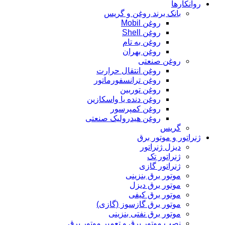
روانکارها
بانک برند روغن و گریس
روغن Mobil
روغن Shell
روغن به تام
روغن بهران
روغن صنعتی
روغن انتقال حرارت
روغن ترانسفورماتور
روغن توربین
روغن دنده یا واسکازین
روغن کمپرسور
روغن هیدرولیک صنعتی
گریس
ژنراتور و موتور برق
دیزل ژنراتور
ژنراتور تک
ژنراتور گازی
موتور برق بنزینی
موتور برق دیزل
موتور برق کیفی
موتور برق گازسوز (گازی)
موتور برق نفتی بنزینی
نصب موتور برق و تعمیر موتور برق