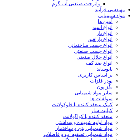
واترجت صنعتی آب گرم
مهندسی فرآیند
مواد شیمیایی
آمین ها
انواع اسید
انواع باز
انواع پارافین
انواع چسب ساختمانی
انواع چسب صنعتی
انواع حلال صنعتی
انواع ضد کف
بایوساید
بر اساس کاربری
پودر فلزات
تگزاپون
سایر مواد شیمیایی
سولفات ها
کمک منعقد کننده یا فلوکولانت
کیلیت ساز
منعقد کننده یا کواگولانت
مواد اولیه شوینده و بهداشتی
مواد شیمیایی بتن و ساختمان
مواد شیمیایی تصفیه آب و فاضلاب