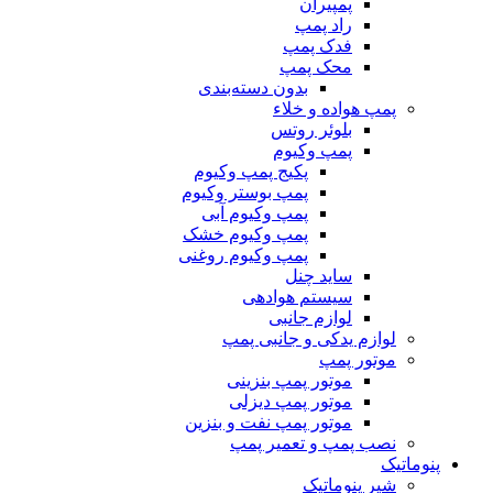
پمپیران
راد پمپ
فدک پمپ
محک پمپ
بدون دسته‌بندی
پمپ هواده و خلاء
بلوئر روتس
پمپ وکیوم
پکیج پمپ وکیوم
پمپ بوستر وکیوم
پمپ وکیوم آبی
پمپ وکیوم خشک
پمپ وکیوم روغنی
ساید چنل
سیستم هوادهی
لوازم جانبی
لوازم یدکی و جانبی پمپ
موتور پمپ
موتور پمپ بنزینی
موتور پمپ دیزلی
موتور پمپ نفت و بنزین
نصب پمپ و تعمیر پمپ
پنوماتیک
شیر پنوماتیک