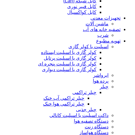
کابل شبکه (Lan)
کابل فیبر نوری
کابل کواکسیال
تجهیزات معدنی
ماشین آلات
تصفیه خانه های آب
شرب
تهویه مطبوع
اسپلیت یا کولر گازی
کولر گازی یا اسپلیت ایستاده
کولر گازی یا اسپلیت پرتابل
کولر گازی یا اسپلیت پنجره ای
کولر گازی یا اسپلیت دیواری
ایرواشر
پرده هوا
چیلر
چیلر تراکمی
چیلر تراکمی آب خنک
چیلر تراکمی هوا خنک
چیلر جذبی
داکت اسپلیت یا اسپلیت کانالی
دستگاه تصفیه هوا
دستگاه زنت
دستگاه هواساز