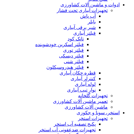
ادوات و ماشین آلات کشاورزی
تجهیزات آبیاری تحت فشار
آب پاش
بابلر
شیر برقی آبیاری
فیلتر آبیاری
تانک کود
فیلتر اسکرین خودشوینده
فیلتر توری
فیلتر دیسکی
فیلتر شنی
فیلتر هیدروسیکلون
قطره چکان آبیاری
کنترلر آبیاری
لوله آبیاری
نوار تیپ آبیاری
تجهیزات گلخانه
تعمیر ماشین آلات کشاورزی
ماشین آلات کشاورزی
استخر، سونا و جکوزی
تجهیزات استخر
پکیج تصفیه آب استخر
تجهیزات ضدعفونی آب استخر