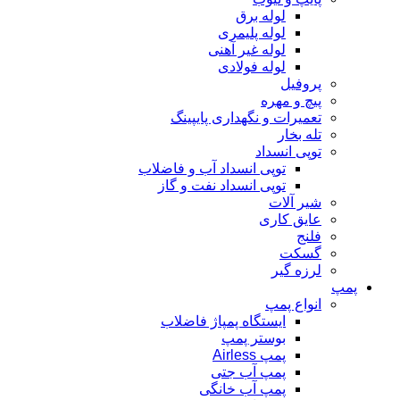
لوله برق
لوله پلیمری
لوله غیر آهنی
لوله فولادی
پروفیل
پیچ و مهره
تعمیرات و نگهداری پایپینگ
تله بخار
توپی انسداد
توپی انسداد آب و فاضلاب
توپی انسداد نفت و گاز
شیر آلات
عایق کاری
فلنج
گسکت
لرزه گیر
پمپ
انواع پمپ
ایستگاه پمپاژ فاضلاب
بوستر پمپ
پمپ Airless
پمپ آب جتی
پمپ آب خانگی