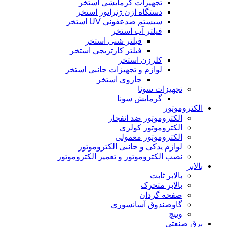
تجهیزات گرمایشی استخر
دستگاه ازن ژنراتور استخر
سیستم ضدعفونی UV استخر
فیلتر آب استخر
فیلتر شنی استخر
فیلتر کارتریجی استخر
کلرزن استخر
لوازم و تجهیزات جانبی استخر
جاروی استخر
تجهیزات سونا
گرمایش سونا
الکتروموتور
الکتروموتور ضد انفجار
الکتروموتور کولری
الکتروموتور معمولی
لوازم یدکی و جانبی الکتروموتور
نصب الکتروموتور و تعمیر الکتروموتور
بالابر
بالابر ثابت
بالابر متحرک
صفحه گردان
گاوصندوق آسانسوری
وینچ
برق صنعتی