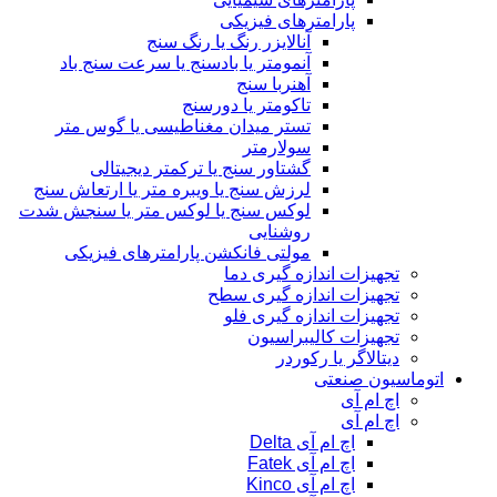
پارامترهای فیزیکی
آنالایزر رنگ یا رنگ سنج
آنمومتر یا بادسنج یا سرعت سنج باد
آهنربا سنج
تاکومتر یا دورسنج
تستر میدان مغناطیسی یا گوس متر
سولارمتر
گشتاور سنج یا ترکمتر دیجیتالی
لرزش سنج یا ویبره متر یا ارتعاش سنج
لوکس سنج یا لوکس متر یا سنجش شدت
روشنایی
مولتی فانکشن پارامترهای فیزیکی
تجهیزات اندازه گیری دما
تجهیزات اندازه گیری سطح
تجهیزات اندازه گیری فلو
تجهیزات کالیبراسیون
دیتالاگر یا رکوردر
اتوماسیون صنعتی
اچ ام آی
اچ ام آی
اچ ام آی Delta
اچ ام آی Fatek
اچ ام آی Kinco