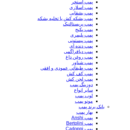
پمپ استخر
پمپ اسلاری
پمپ بشقابی
پمپ بشکه کش یا تخلیه بشکه
پمپ پریستالتیک
پمپ پکیج
پمپ پلیمری
پمپ پیستونی
پمپ دنده ای
پمپ دیافراگمی
پمپ روغن داغ
پمپ شناور
پمپ طبقاتی عمودی و افقی
پمپ کف کش
پمپ لجن کش
دوزینگ پمپ
سایر انواع
لوب پمپ
مونو پمپ
بانک برند پمپ
بهار پمپ
پمپ Anshi
پمپ Bertolini
پمپ Cadoppi