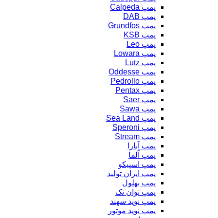
پمپ Calpeda
پمپ DAB
پمپ Grundfos
پمپ KSB
پمپ Leo
پمپ Lowara
پمپ Lutz
پمپ Oddesse
پمپ Pedrollo
پمپ Pentax
پمپ Saer
پمپ Sawa
پمپ Sea Land
پمپ Speroni
پمپ Stream
پمپ آبارا
پمپ آلما
پمپ اسپیکو
پمپ ایران تولید
پمپ بهلول
پمپ توان تک
پمپ نوید سهند
پمپ نوید موتور