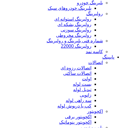
بلبرینگ خودرو
بلبرینگ خودروهای سبک
رولبرینگ
رولبرینگ استوانه ای
رولبرینگ بشکه ای
رولبرینگ سوزنی
رولبرینگ مخروطی
شماره فنی بلبرینگ و رولبرینگ
رولبرینگ 22000
کاسه نمد
پایپینگ
اتصالات
اتصالات رزوه ای
اتصالات ساکتی
اولت
بست لوله
تبدیل لوله
زانویی
سه راهی لوله
کپ یا درپوش لوله
اکچویتور
اکچویتور برقی
اکچویتور پنوماتیک
پایپ و تیوب