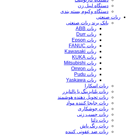
دستگاه لیبل زن
دستگاه وکیوم بسته بندی
ربات صنعتی
بانک برند ربات صنعتی
ربات ABB
ربات Durr
ربات Epson
ربات FANUC
ربات Kawasaki
ربات KUKA
ربات Mitsubishi
ربات Omron
ربات Pudu
ربات Yaskawa
ربات اسکارا
ربات پلتایزینگ یا پالتایزر
ربات تحویل دهنده هوشمند
ربات جابجا کننده مواد
ربات جوشکاری
ربات چسب زنی
ربات دلتا
ربات رنگ پاش
ربات ضد عفونی کننده