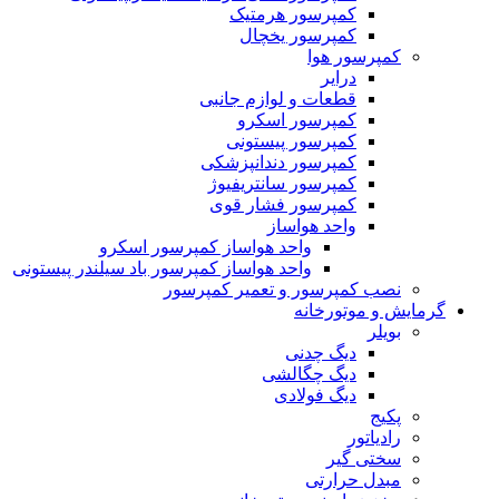
کمپرسور هرمتیک
کمپرسور یخچال
کمپرسور هوا
درایر
قطعات و لوازم جانبی
کمپرسور اسکرو
کمپرسور پیستونی
کمپرسور دندانپزشکی
کمپرسور سانتریفیوژ
کمپرسور فشار قوی
واحد هواساز
واحد هواساز کمپرسور اسکرو
واحد هواساز کمپرسور باد سیلندر پیستونی
نصب کمپرسور و تعمیر کمپرسور
گرمایش و موتورخانه
بویلر
دیگ چدنی
دیگ چگالشی
دیگ فولادی
پکیج
رادیاتور
سختی گیر
مبدل حرارتی