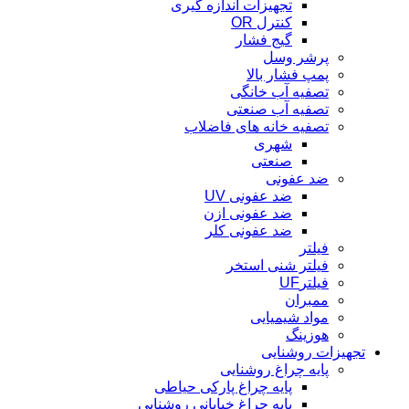
تجهیزات اندازه گیری
کنترل OR
گیج فشار
پرشر وسل
پمپ فشار بالا
تصفیه آب خانگی
تصفیه آب صنعتی
تصفیه خانه های فاضلاب
شهری
صنعتی
ضد عفونی
ضد عفونی UV
ضد عفونی ازن
ضد عفونی کلر
فیلتر
فیلتر شنی استخر
فیلترUF
ممبران
مواد شیمیایی
هوزینگ
تجهیزات روشنایی
پایه چراغ روشنایی
پایه چراغ پارکی حیاطی
پایه چراغ خیابانی روشنایی