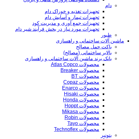
دام
تجهیزات تغذیه و خوراک دام
تجهیزات تیمار و آسایش دام
تجهیزات جمع آوری و مدیریت کود
تجهیزات مورد نیاز در بخش فرآیند شیر دام
طیور
ماشین آلات ساختمانی و راهسازی
باکت حمل مصالح
بالابر ساختمانی (مصالح)
بانک برند ماشین آلات ساختمانی و راهسازی
محصولات Atlas Copco
محصولات Breaker
محصولات BT
محصولات Copaz
محصولات Enarco
محصولات Hisaki
محصولات Honda
محصولات Hoppt
محصولات Mikasa
محصولات Robin
محصولات Tayo
محصولات Technoflex
بتونیر