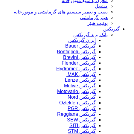
مخزن یا منبع موتورخانه
مشعل
نصب و تعمیر سیستم های گرمایشی و موتورخانه
هیتر گرمایشی
یونیت هیتر
گیربکس
بانک برند گیربکس
ایران گیربکس
گیربکس Bauer
گیربکس Bonfiglioli
گیربکس Brevini
گیربکس Flender
گیربکس Hydromec
گیربکس IMAK
گیربکس Lenze
گیربکس Motive
گیربکس Motovario
گیربکس Nord
گیربکس Oztekfen
گیربکس PGR
گیربکس Reggiana
گیربکس SEW
گیربکس SITI
گیربکس STM