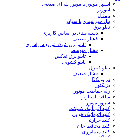
استپر موتور یا موتور پله ای صنعتی
اینورتر
بیمتال
پنل خورشیدی یا سولار
تابلو برق
دسته بندی بر اساس کاربری
فشار ضعیف
تابلو برق شبکه توزیع سراسری
فشار متوسط
تابلو برق فیکس
تابلو کشویی
تابلو کنترل
فشار ضعیف
درایو DC
دژنکتور
رله حفاظت موتور
سافت استارتر
سروو موتور
کلید اتوماتیک کمپکت
کلید اتوماتیک هوایی
کلید حرارتی
کلید محافظ جان
کلید مینیاتوری