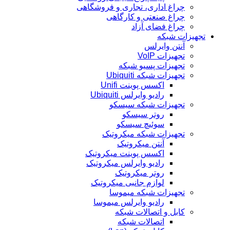
چراغ اداری، تجاری و فروشگاهی
چراغ صنعتی و کارگاهی
چراغ فضای آزاد
تجهیزات شبکه
آنتن وایرلس
تجهیزات VoIP
تجهیزات پسیو شبکه
تجهیزات شبکه Ubiquiti
اکسس پوینت Unifi
رادیو وایرلس Ubiquiti
تجهیزات شبکه سیسکو
روتر سیسکو
سوئیچ سیسکو
تجهیزات شبکه میکروتیک
آنتن میکروتیک
اکسس پوینت میکروتیک
رادیو وایرلس میکروتیک
روتر میکروتیک
لوازم جانبی میکروتیک
تجهیزات شبکه میموسا
رادیو وایرلس میموسا
کابل و اتصالات شبکه
اتصالات شبکه