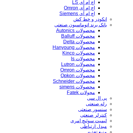
اچ ام آی LS
اچ ام آی Omron
اچ ام آی Siemens
انکودر و خط کش
بانک برند اتوماسیون صنعتی
محصولات Autonics
محصولات Balluff
محصولات Delta
محصولات Hanyoung
محصولات Kinco
محصولات ls
محصولات Lutron
محصولات Omron
محصولات Opkon
محصولات Schneider
محصولات simens
محولات Fatek
پی ال سی
رله صنعتی
سنسور صنعتی
کنترلر صنعتی
لیمیت سوئیچ امری
مبدل ارتباطی
منبع تغذیه