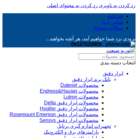
رد کردن به ناوبری
رد کردن به محتوای اصلی
خبرنامه
تماس با ما
سوالات متداول
بزودی نزد شما خواهیم آمد، هر آنچه بخواهید...
09127520905
انتخاب دسته بندی
ابزار دقیق
بانک برند ابزار دقیق
محصولات Datexel
محصولات Endress&Hauser
محصولات Lutron
محصولات ابزار دقیق Delta
محصولات ابزار دقیق Hogller
محصولات ابزار دقیق Rosemount Emerson
محصولات ابزار دقیق Sensys
تجهیزات اندازه گیری پرتابل
پارامترهای برق و الکترونیک
پارامترهای شیمیایی