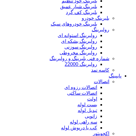
بلبرینگ خود تنظیم
بلبرینگ شیار عمیق
بلبرینگ کف گرد
بلبرینگ خودرو
بلبرینگ خودروهای سبک
رولبرینگ
رولبرینگ استوانه ای
رولبرینگ بشکه ای
رولبرینگ سوزنی
رولبرینگ مخروطی
شماره فنی بلبرینگ و رولبرینگ
رولبرینگ 22000
کاسه نمد
پایپینگ
اتصالات
اتصالات رزوه ای
اتصالات ساکتی
اولت
بست لوله
تبدیل لوله
زانویی
سه راهی لوله
کپ یا درپوش لوله
اکچویتور