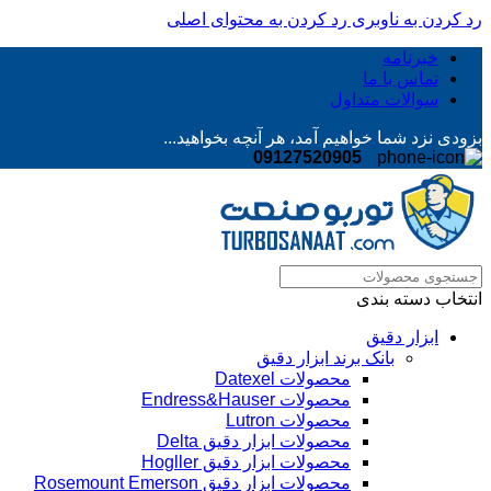
رد کردن به ناوبری
رد کردن به محتوای اصلی
خبرنامه
تماس با ما
سوالات متداول
بزودی نزد شما خواهیم آمد، هر آنچه بخواهید...
09127520905
انتخاب دسته بندی
ابزار دقیق
بانک برند ابزار دقیق
محصولات Datexel
محصولات Endress&Hauser
محصولات Lutron
محصولات ابزار دقیق Delta
محصولات ابزار دقیق Hogller
محصولات ابزار دقیق Rosemount Emerson