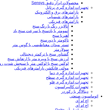
محصولات ابزار دقیق Sensys
تجهیزات اندازه گیری پرتابل
پارامترهای برق و الکترونیک
پارامترهای شیمیایی
پارامترهای فیزیکی
آنالایزر رنگ یا رنگ سنج
آنمومتر یا بادسنج یا سرعت سنج باد
آهنربا سنج
تاکومتر یا دورسنج
تستر میدان مغناطیسی یا گوس متر
سولارمتر
گشتاور سنج یا ترکمتر دیجیتالی
لرزش سنج یا ویبره متر یا ارتعاش سنج
لوکس سنج یا لوکس متر یا سنجش شدت رو
مولتی فانکشن پارامترهای فیزیکی
تجهیزات اندازه گیری دما
تجهیزات اندازه گیری سطح
تجهیزات اندازه گیری فلو
تجهیزات کالیبراسیون
دیتالاگر یا رکوردر
اتوماسیون صنعتی
اچ ام آی
اچ ام آی