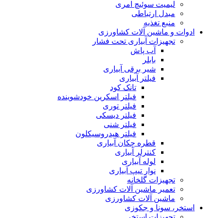
لیمیت سوئیچ امری
مبدل ارتباطی
منبع تغذیه
ادوات و ماشین آلات کشاورزی
تجهیزات آبیاری تحت فشار
آب پاش
بابلر
شیر برقی آبیاری
فیلتر آبیاری
تانک کود
فیلتر اسکرین خودشوینده
فیلتر توری
فیلتر دیسکی
فیلتر شنی
فیلتر هیدروسیکلون
قطره چکان آبیاری
کنترلر آبیاری
لوله آبیاری
نوار تیپ آبیاری
تجهیزات گلخانه
تعمیر ماشین آلات کشاورزی
ماشین آلات کشاورزی
استخر، سونا و جکوزی
تجهیزات استخر