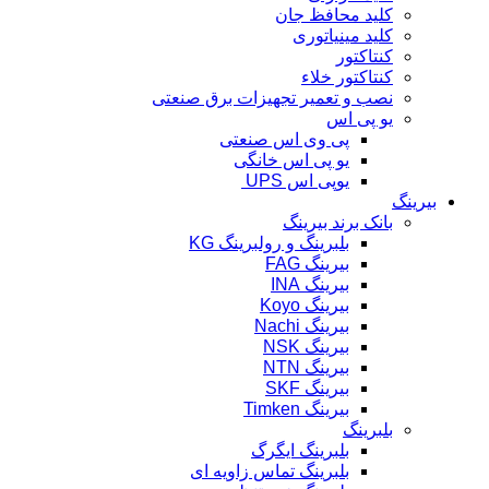
کلید محافظ جان
کلید مینیاتوری
کنتاکتور
کنتاکتور خلاء
نصب و تعمیر تجهیزات برق صنعتی
یو پی اس
پی وی اس صنعتی
یو پی اس خانگی
یوپی اس UPS
بیرینگ
بانک برند بیرینگ
بلبرینگ و رولبرینگ KG
بیرینگ FAG
بیرینگ INA
بیرینگ Koyo
بیرینگ Nachi
بیرینگ NSK
بیرینگ NTN
بیرینگ SKF
بیرینگ Timken
بلبرینگ
بلبرینگ ایگرگ
بلبرینگ تماس زاویه ای