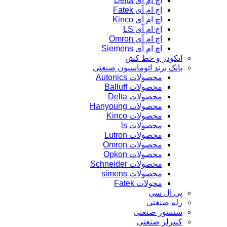
اچ ام آی Delta
اچ ام آی Fatek
اچ ام آی Kinco
اچ ام آی LS
اچ ام آی Omron
اچ ام آی Siemens
انکودر و خط کش
بانک برند اتوماسیون صنعتی
محصولات Autonics
محصولات Balluff
محصولات Delta
محصولات Hanyoung
محصولات Kinco
محصولات ls
محصولات Lutron
محصولات Omron
محصولات Opkon
محصولات Schneider
محصولات simens
محولات Fatek
پی ال سی
رله صنعتی
سنسور صنعتی
کنترلر صنعتی