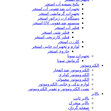
پکیج تصفیه آب استخر
تجهیزات ضدعفونی آب استخر
تجهیزات گرمایشی استخر
دستگاه ازن ژنراتور استخر
سیستم ضدعفونی UV استخر
فیلتر آب استخر
فیلتر شنی استخر
فیلتر کارتریجی استخر
کلرزن استخر
لوازم و تجهیزات جانبی استخر
جاروی استخر
تجهیزات سونا
گرمایش سونا
الکتروموتور
الکتروموتور ضد انفجار
الکتروموتور کولری
الکتروموتور معمولی
لوازم یدکی و جانبی الکتروموتور
نصب الکتروموتور و تعمیر الکتروموتور
بالابر
بالابر ثابت
بالابر متحرک
صفحه گردان