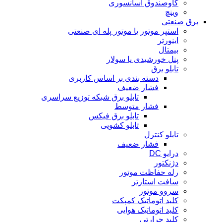
گاوصندوق آسانسوری
وینچ
برق صنعتی
استپر موتور یا موتور پله ای صنعتی
اینورتر
بیمتال
پنل خورشیدی یا سولار
تابلو برق
دسته بندی بر اساس کاربری
فشار ضعیف
تابلو برق شبکه توزیع سراسری
فشار متوسط
تابلو برق فیکس
تابلو کشویی
تابلو کنترل
فشار ضعیف
درایو DC
دژنکتور
رله حفاظت موتور
سافت استارتر
سروو موتور
کلید اتوماتیک کمپکت
کلید اتوماتیک هوایی
کلید حرارتی