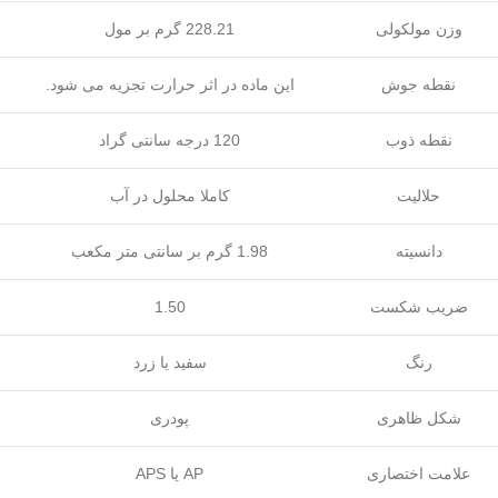
وزن مولکولی
228.21 گرم بر مول
نقطه جوش
این ماده در اثر حرارت تجزیه می شود.
نقطه ذوب
120 درجه سانتی گراد
حلالیت
کاملا محلول در آب
دانسیته
1.98 گرم بر سانتی متر مکعب
ضریب شکست
1.50
رنگ
سفید یا زرد
شکل ظاهری
پودری
علامت اختصاری
AP یا APS