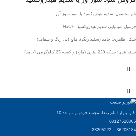
نام محصول:
سدیم هیدروکسید یا سود سوز آور
فرمول شیمیایی سدیم هیدروکسید:
NaOH
شکل ظاهری:
جامد (سفید رنگ)، مایع (بی رنگ و شفاف)
بسته بندی:
بشکه 220 لیتری (مایع) و کیسه 25 کیلوگرمی (جامد)
قم، بلوار امام رضا، مجتمع فردوس، واحد 10
09127520905
36205184 - 36205222