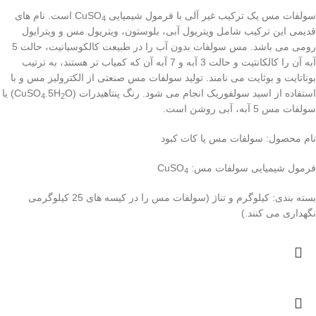
سولفات مس یک ترکیب غیر آلی با فرمول شیمیایی CuSO
است. نام های
4
قدیمی این ترکیب شامل ویتریول آبی، بلوستون، ویتریول مس و ویترایول
رومی می باشد. مس سولفات بدون آب را در طبیعت کالکوسیانیت، حالت 5
آبه آن را کالکانتیت و حالت 3 آبه و 7 آبه آن که کمیاب تر هستند، به ترتیب
بوناتایت و بوثایت می نامند. تولید سولفات مس صنعتی از الکترولیز مس و با
استفاده از اسید سولفوریک انجام می شود. رنگ پنتاهیدرات (CuSO
.5H
O) یا
4
2
سولفات مس 5 آبه، آبی روشن است.
نام محصول: سولفات مس یا کات کبود
فرمول شیمیایی سولفات مس: CuSO
4
بسته بندی: کیلوگرم و تناژ (سولفات مس را در کیسه های 25 کیلوگرمی
نگهداری می کنند.)